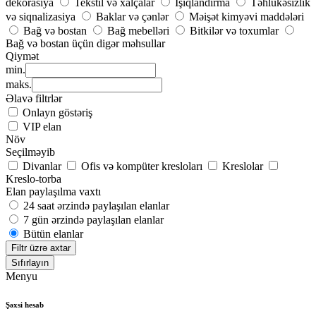
dekorasiya
Tekstil və xalçalar
İşıqlandırma
Təhlükəsizlik
və siqnalizasiya
Baklar və çənlər
Məişət kimyəvi maddələri
Bağ və bostan
Bağ mebelləri
Bitkilər və toxumlar
Bağ və bostan üçün digər məhsullar
Qiymət
min.
maks.
Əlavə filtrlər
Onlayn göstəriş
VIP elan
Növ
Seçilməyib
Divanlar
Ofis və kompüter kresloları
Kreslolar
Kreslo-torba
Elan paylaşılma vaxtı
24 saat ərzində paylaşılan elanlar
7 gün ərzində paylaşılan elanlar
Bütün elanlar
Filtr üzrə axtar
Sıfırlayın
Menyu
Şəxsi hesab