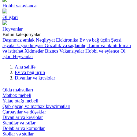
Hobbi və əyləncə
Əl işləri
Heyvanlar
Bütün kateqoriyalar
Daşınmaz əmlak
Nəqliyyat
Elektronika
Ev və bağ üçün
Şəxsi
əşyalar
Uşaq dünyası
Gözəllik və sağlamlıq
Təmir və tikinti
İdman
və istirahət
Xidmətlər
Biznes
Vakansiyalar
Hobbi və əyləncə
Əl
işləri
Heyvanlar
Ana səhifə
Ev və bağ üçün
Divanlar və kreslolar
Qida məhsulları
Mətbəx mebeli
Yataq otağı mebeli
Qab-qacaq və mətbəx ləvazimatları
Çarpayılar və döşəklər
Divanlar və kreslolar
Stendlər və rəflər
Dolablar və komodlar
Stollar və stullar