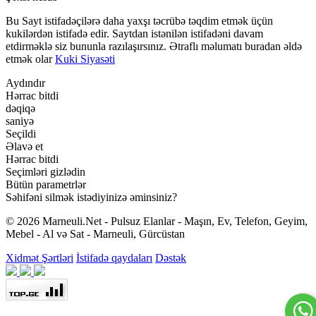
Bu Sayt istifadəçilərə daha yaxşı təcrübə təqdim etmək üçün
kukilərdən istifadə edir. Saytdan istənilən istifadəni davam
etdirməklə siz bununla razılaşırsınız. Ətraflı məlumatı buradan əldə
etmək olar
Kuki Siyasəti
Aydındır
Hərrac bitdi
dəqiqə
saniyə
Seçildi
Əlavə et
Hərrac bitdi
Seçimləri gizlədin
Bütün parametrlər
Səhifəni silmək istədiyinizə əminsiniz?
© 2026 Marneuli.Net - Pulsuz Elanlar - Maşın, Ev, Telefon, Geyim,
Mebel - Al və Sat - Marneuli, Gürcüstan
Xidmət Şərtləri
İstifadə qaydaları
Dəstək