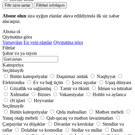
Filtr üzrə axtar
Filtrləri sıfırlayın
Abone olun
sizə uyğun elanlar əlavə edildiyində ilk siz xəbər
alacaqsız.
Abonə ol
Qiymətinə görə
Varsayılan
En yeni elanlar
Qiymətinə görə
Filtrlər
Şəhər və ya rayon
Kateqoriya
Seçilməyib
Bütün kateqoriyalar
Daşınmaz əmlak
Nəqliyyat
Elektronika
Ev və bağ üçün
Şəxsi əşyalar
Uşaq dünyası
Gözəllik və sağlamlıq
Təmir və tikinti
İdman və istirahət
Xidmətlər
Biznes
Vakansiyalar
Hobbi və əyləncə
Əl işləri
Heyvanlar
Seçilməyib
Bütün kateqoriyalar
Qida məhsulları
Mətbəx mebeli
Yataq otağı mebeli
Qab-qacaq və mətbəx ləvazimatları
Çarpayılar və döşəklər
Divanlar və kreslolar
Stendlər və
rəflər
Dolablar və komodlar
Stollar və stullar
Daxili