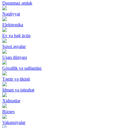
Daşınmaz əmlak
Nəqliyyat
Elektronika
Ev və bağ üçün
Şəxsi əşyalar
Uşaq dünyası
Gözəllik və sağlamlıq
Təmir və tikinti
İdman və istirahət
Xidmətlər
Biznes
Vakansiyalar