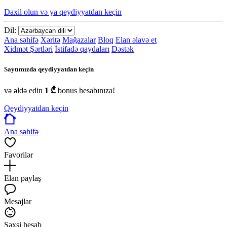
Daxil olun və ya qeydiyyatdan keçin
Dil:
Ana səhifə
Xəritə
Mağazalar
Bloq
Elan əlavə et
Xidmət Şərtləri
İstifadə qaydaları
Dəstək
Saytımızda qeydiyyatdan keçin
və əldə edin
1 ₾
bonus hesabınıza!
Qeydiyyatdan keçin
Ana səhifə
Favorilər
Elan paylaş
Mesajlar
Şəxsi hesab