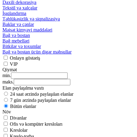
Daxili dekorasiya
Tekstil və xalçalar
İşıqlandırma
Təhlükəsizlik və siqnalizasiya
Baklar və çənlər
Məişət kimyəvi maddələri
Bağ və bostan
Bağ mebelləri
Bitkilər və toxumlar
Bağ və bostan üçün digər məhsullar
Onlayn göstəriş
VIP
Qiymət
min.
maks.
Elan paylaşılma vaxtı
24 saat ərzində paylaşılan elanlar
7 gün ərzində paylaşılan elanlar
Bütün elanlar
Növ
Divanlar
Ofis və kompüter kresloları
Kreslolar
Kreslo-torba