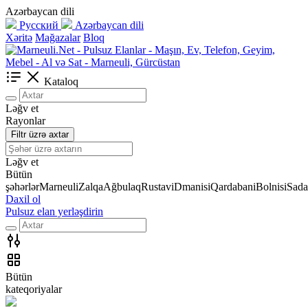
Azərbaycan dili
Русский
Azərbaycan dili
Xəritə
Mağazalar
Bloq
Kataloq
Ləğv et
Rayonlar
Filtr üzrə axtar
Ləğv et
Bütün
şəhərlər
Marneuli
Zalqa
Ağbulaq
Rustavi
Dmanisi
Qardabani
Bolnisi
Sada
Daxil ol
Pulsuz elan yerləşdirin
Bütün
kateqoriyalar