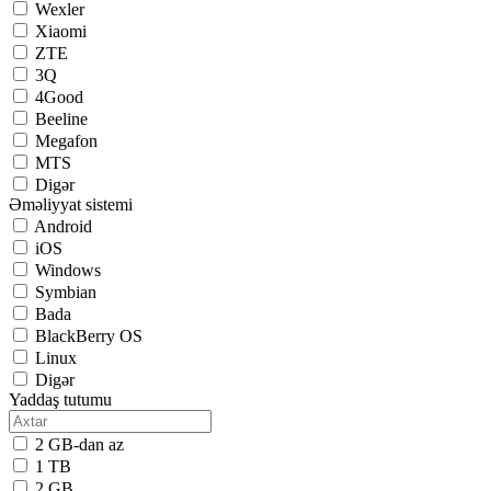
Wexler
Xiaomi
ZTE
3Q
4Good
Beeline
Megafon
MTS
Digər
Əməliyyat sistemi
Android
iOS
Windows
Symbian
Bada
BlackBerry OS
Linux
Digər
Yaddaş tutumu
2 GB-dan az
1 TB
2 GB