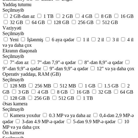
Yaddaş tutumu
Seçilməyib
2 GB-dan az
1 TB
2 GB
4 GB
8 GB
16 GB
32 GB
64 GB
128 GB
256 GB
512 GB
Vəziyyəti
Seçilməyib
Yeni
İşlənmiş
6 aya qədər
1 il
2 il
3 il
4 il
və ya daha çox
Ekranın diaqonalı
Seçilməyib
7"-dən az
7"-dən 7,9"-a qədər
8"-dən 8,9"-a qədər
9"-dan 9,9"-a qədər
9"-dan 9,9"-a qədər
12" və ya daha çox
Operativ yaddaşı, RAM (GB)
Seçilməyib
128 MB
256 MB
512 MB
1 GB
1.5 GB
2
GB
3 GB
4 GB
8 GB
16 GB
32 GB
64 GB
128 GB
256 GB
512 GB
1 TB
Əsas kamera
Seçilməyib
Kamera yoxdur
0.3 MP və ya daha az
0,4-dən 2,9 MP-ə
qədər
3-dən 4.9 MP-ə qədər
5-dən 9.9 MP-ə qədər
10
MP və ya daha çox
Ön kamera