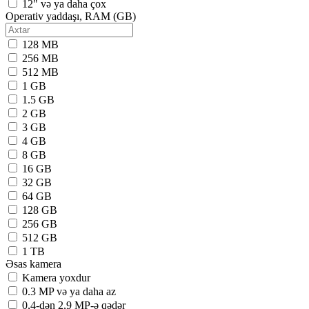
12" və ya daha çox
Operativ yaddaşı, RAM (GB)
128 MB
256 MB
512 MB
1 GB
1.5 GB
2 GB
3 GB
4 GB
8 GB
16 GB
32 GB
64 GB
128 GB
256 GB
512 GB
1 TB
Əsas kamera
Kamera yoxdur
0.3 MP və ya daha az
0,4-dən 2,9 MP-ə qədər