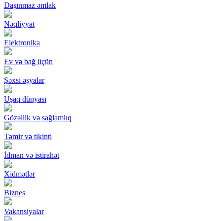
Daşınmaz əmlak
Nəqliyyat
Elektronika
Ev və bağ üçün
Şəxsi əşyalar
Uşaq dünyası
Gözəllik və sağlamlıq
Təmir və tikinti
İdman və istirahət
Xidmətlər
Biznes
Vakansiyalar