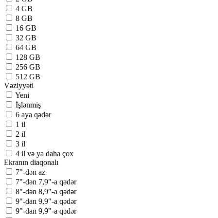
4 GB
8 GB
16 GB
32 GB
64 GB
128 GB
256 GB
512 GB
Vəziyyəti
Yeni
İşlənmiş
6 aya qədər
1 il
2 il
3 il
4 il və ya daha çox
Ekranın diaqonalı
7"-dən az
7"-dən 7,9"-a qədər
8"-dən 8,9"-a qədər
9"-dan 9,9"-a qədər
9"-dan 9,9"-a qədər