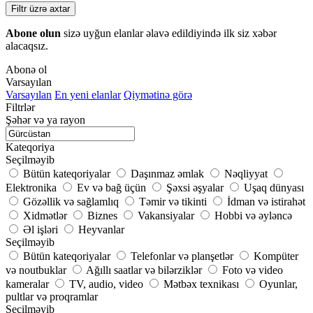
Filtr üzrə axtar
Abone olun
sizə uyğun elanlar əlavə edildiyində ilk siz xəbər
alacaqsız.
Abonə ol
Varsayılan
Varsayılan
En yeni elanlar
Qiymətinə görə
Filtrlər
Şəhər və ya rayon
Kateqoriya
Seçilməyib
Bütün kateqoriyalar
Daşınmaz əmlak
Nəqliyyat
Elektronika
Ev və bağ üçün
Şəxsi əşyalar
Uşaq dünyası
Gözəllik və sağlamlıq
Təmir və tikinti
İdman və istirahət
Xidmətlər
Biznes
Vakansiyalar
Hobbi və əyləncə
Əl işləri
Heyvanlar
Seçilməyib
Bütün kateqoriyalar
Telefonlar və planşetlər
Kompüter
və noutbuklar
Ağıllı saatlar və bilərziklər
Foto və video
kameralar
TV, audio, video
Mətbəx texnikası
Oyunlar,
pultlar və proqramlar
Seçilməyib