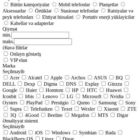
Bütün kateqoriyalar
Mobil telefonlar
Planşetlər
Aksesuarlar
Örtüklər
Stasionar telefonlar
Ratsiyalar və
peyk telefonları
Ehtiyat hissələri
Portativ enerji yükləyicilər
Kabellər və adapterlər
Qiymət
min.
maks.
Əlavə filtrlər
Onlayn göstəriş
VIP elan
Marka
Seçilməyib
Acer
Alcatel
Apple
Archos
ASUS
BQ
DELL
Dexp
Digma
DNS
Explay
Ginzzu
Google
Haier
Homtom
HP
HTC
Huawei
Iconbit
Irbis
Lenovo
LG
Microsoft
Nvidia
Oysters
PlayPad
Prestigio
Qumo
Samsung
Sony
Supra
Telefunken
Texet
Wexler
Xiaomi
ZTE
3Q
4Good
Beeline
Megafon
MTS
Digər
Əməliyyat sistemi
Seçilməyib
Android
iOS
Windows
Symbian
Bada
BlackBerry OS
Linux
Digər