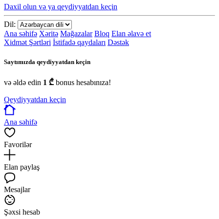
Daxil olun və ya qeydiyyatdan keçin
Dil:
Ana səhifə
Xəritə
Mağazalar
Bloq
Elan əlavə et
Xidmət Şərtləri
İstifadə qaydaları
Dəstək
Saytımızda qeydiyyatdan keçin
və əldə edin
1 ₾
bonus hesabınıza!
Qeydiyyatdan keçin
Ana səhifə
Favorilər
Elan paylaş
Mesajlar
Şəxsi hesab