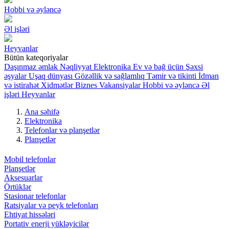
Hobbi və əyləncə
Əl işləri
Heyvanlar
Bütün kateqoriyalar
Daşınmaz əmlak
Nəqliyyat
Elektronika
Ev və bağ üçün
Şəxsi
əşyalar
Uşaq dünyası
Gözəllik və sağlamlıq
Təmir və tikinti
İdman
və istirahət
Xidmətlər
Biznes
Vakansiyalar
Hobbi və əyləncə
Əl
işləri
Heyvanlar
Ana səhifə
Elektronika
Telefonlar və planşetlər
Planşetlər
Mobil telefonlar
Planşetlər
Aksesuarlar
Örtüklər
Stasionar telefonlar
Ratsiyalar və peyk telefonları
Ehtiyat hissələri
Portativ enerji yükləyicilər