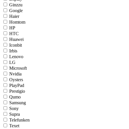
Ginzzu
Google
Haier
Homtom
HP
HTC
Huawei
Iconbit
Irbis
Lenovo
LG
Microsoft
Nvidia
Oysters
PlayPad
Prestigio
Qumo
Samsung
Sony
Supra
Telefunken
Texet