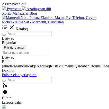
Azərbaycan dili
Русский
Azərbaycan dili
Xəritə
Mağazalar
Bloq
Kataloq
Ləğv et
Rayonlar
Filtr üzrə axtar
Ləğv et
Bütün
şəhərlər
Marneuli
Zalqa
Ağbulaq
Rustavi
Dmanisi
Qardabani
Bolnisi
Sada
Daxil ol
Pulsuz elan yerləşdirin
Bütün
kateqoriyalar