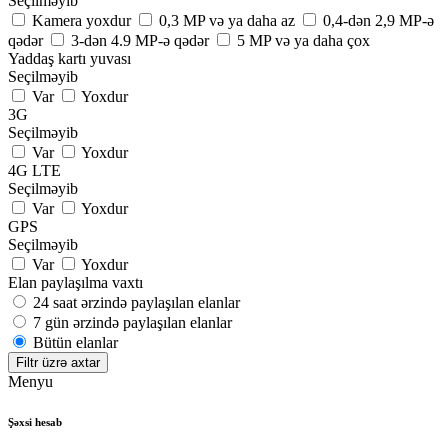
Seçilməyib
Kamera yoxdur
0,3 MP və ya daha az
0,4-dən 2,9 MP-ə
qədər
3-dən 4.9 MP-ə qədər
5 MP və ya daha çox
Yaddaş kartı yuvası
Seçilməyib
Var
Yoxdur
3G
Seçilməyib
Var
Yoxdur
4G LTE
Seçilməyib
Var
Yoxdur
GPS
Seçilməyib
Var
Yoxdur
Elan paylaşılma vaxtı
24 saat ərzində paylaşılan elanlar
7 gün ərzində paylaşılan elanlar
Bütün elanlar
Filtr üzrə axtar
Menyu
Şəxsi hesab