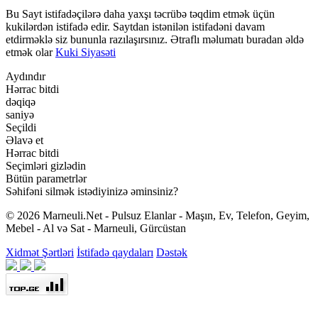
Bu Sayt istifadəçilərə daha yaxşı təcrübə təqdim etmək üçün
kukilərdən istifadə edir. Saytdan istənilən istifadəni davam
etdirməklə siz bununla razılaşırsınız. Ətraflı məlumatı buradan əldə
etmək olar
Kuki Siyasəti
Aydındır
Hərrac bitdi
dəqiqə
saniyə
Seçildi
Əlavə et
Hərrac bitdi
Seçimləri gizlədin
Bütün parametrlər
Səhifəni silmək istədiyinizə əminsiniz?
© 2026 Marneuli.Net - Pulsuz Elanlar - Maşın, Ev, Telefon, Geyim,
Mebel - Al və Sat - Marneuli, Gürcüstan
Xidmət Şərtləri
İstifadə qaydaları
Dəstək