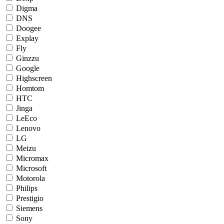
Digma
DNS
Doogee
Explay
Fly
Ginzzu
Google
Highscreen
Homtom
HTC
Jinga
LeEco
Lenovo
LG
Meizu
Micromax
Microsoft
Motorola
Philips
Prestigio
Siemens
Sony