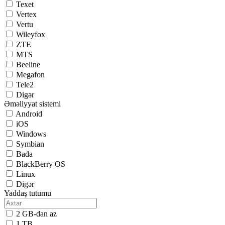
Texet
Vertex
Vertu
Wileyfox
ZTE
MTS
Beeline
Megafon
Tele2
Digər
Əməliyyat sistemi
Android
iOS
Windows
Symbian
Bada
BlackBerry OS
Linux
Digər
Yaddaş tutumu
2 GB-dan az
1 TB