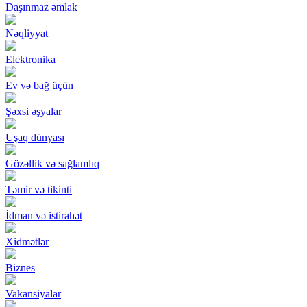
Daşınmaz əmlak
Nəqliyyat
Elektronika
Ev və bağ üçün
Şəxsi əşyalar
Uşaq dünyası
Gözəllik və sağlamlıq
Təmir və tikinti
İdman və istirahət
Xidmətlər
Biznes
Vakansiyalar