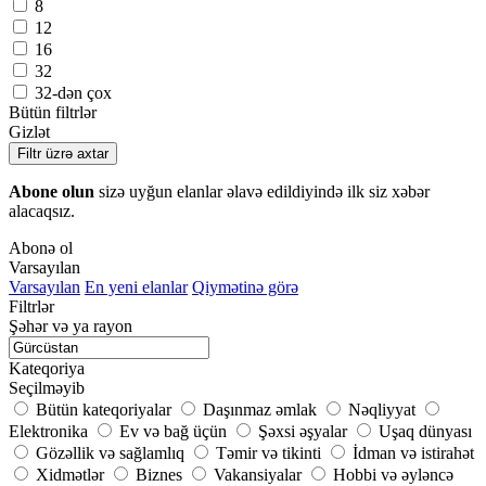
8
12
16
32
32-dən çox
Bütün filtrlər
Gizlət
Filtr üzrə axtar
Abone olun
sizə uyğun elanlar əlavə edildiyində ilk siz xəbər
alacaqsız.
Abonə ol
Varsayılan
Varsayılan
En yeni elanlar
Qiymətinə görə
Filtrlər
Şəhər və ya rayon
Kateqoriya
Seçilməyib
Bütün kateqoriyalar
Daşınmaz əmlak
Nəqliyyat
Elektronika
Ev və bağ üçün
Şəxsi əşyalar
Uşaq dünyası
Gözəllik və sağlamlıq
Təmir və tikinti
İdman və istirahət
Xidmətlər
Biznes
Vakansiyalar
Hobbi və əyləncə