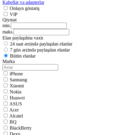
Kabellər və adapterlər
Onlayn göstəriş
VIP
Qiymət
min.
maks.
Elan paylaşılma vaxtı
24 saat ərzində paylaşılan elanlar
7 gün ərzində paylaşılan elanlar
Bütün elanlar
Marka
iPhone
Samsung
Xiaomi
Nokia
Huawei
ASUS
Acer
Alcatel
BQ
BlackBerry
Dexp