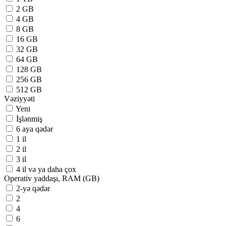
2 GB
4 GB
8 GB
16 GB
32 GB
64 GB
128 GB
256 GB
512 GB
Vəziyyəti
Yeni
İşlənmiş
6 aya qədər
1 il
2 il
3 il
4 il və ya daha çox
Operativ yaddaşı, RAM (GB)
2-yə qədər
2
4
6