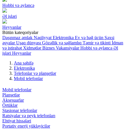
Hobbi və əyləncə
Əl işləri
Heyvanlar
Bütün kateqoriyalar
Daşınmaz əmlak
Nəqliyyat
Elektronika
Ev və bağ üçün
Şəxsi
əşyalar
Uşaq dünyası
Gözəllik və sağlamlıq
Təmir və tikinti
İdman
və istirahət
Xidmətlər
Biznes
Vakansiyalar
Hobbi və əyləncə
Əl
işləri
Heyvanlar
Ana səhifə
Elektronika
Telefonlar və planşetlər
Mobil telefonlar
Mobil telefonlar
Planşetlər
Aksesuarlar
Örtüklər
Stasionar telefonlar
Ratsiyalar və peyk telefonları
Ehtiyat hissələri
Portativ enerji yükləyicilər