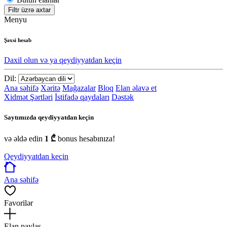
Filtr üzrə axtar
Menyu
Şəxsi hesab
Daxil olun və ya qeydiyyatdan keçin
Dil:
Ana səhifə
Xəritə
Mağazalar
Bloq
Elan əlavə et
Xidmət Şərtləri
İstifadə qaydaları
Dəstək
Saytımızda qeydiyyatdan keçin
və əldə edin
1 ₾
bonus hesabınıza!
Qeydiyyatdan keçin
Ana səhifə
Favorilər
Elan paylaş