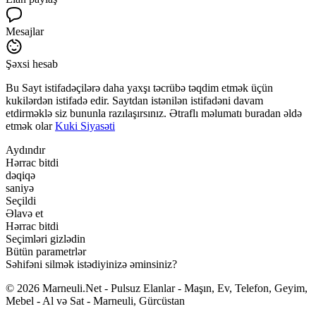
Mesajlar
Şəxsi hesab
Bu Sayt istifadəçilərə daha yaxşı təcrübə təqdim etmək üçün
kukilərdən istifadə edir. Saytdan istənilən istifadəni davam
etdirməklə siz bununla razılaşırsınız. Ətraflı məlumatı buradan əldə
etmək olar
Kuki Siyasəti
Aydındır
Hərrac bitdi
dəqiqə
saniyə
Seçildi
Əlavə et
Hərrac bitdi
Seçimləri gizlədin
Bütün parametrlər
Səhifəni silmək istədiyinizə əminsiniz?
© 2026 Marneuli.Net - Pulsuz Elanlar - Maşın, Ev, Telefon, Geyim,
Mebel - Al və Sat - Marneuli, Gürcüstan