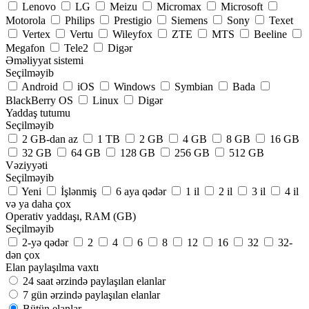
Lenovo
LG
Meizu
Micromax
Microsoft
Motorola
Philips
Prestigio
Siemens
Sony
Texet
Vertex
Vertu
Wileyfox
ZTE
MTS
Beeline
Megafon
Tele2
Digər
Əməliyyat sistemi
Seçilməyib
Android
iOS
Windows
Symbian
Bada
BlackBerry OS
Linux
Digər
Yaddaş tutumu
Seçilməyib
2 GB-dan az
1 TB
2 GB
4 GB
8 GB
16 GB
32 GB
64 GB
128 GB
256 GB
512 GB
Vəziyyəti
Seçilməyib
Yeni
İşlənmiş
6 aya qədər
1 il
2 il
3 il
4 il
və ya daha çox
Operativ yaddaşı, RAM (GB)
Seçilməyib
2-yə qədər
2
4
6
8
12
16
32
32-
dən çox
Elan paylaşılma vaxtı
24 saat ərzində paylaşılan elanlar
7 gün ərzində paylaşılan elanlar
Bütün elanlar