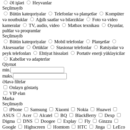
Əl işləri
Heyvanlar
Seçilməyib
Bütün kateqoriyalar
Telefonlar və planşetlər
Kompüter
və noutbuklar
Ağıllı saatlar və bilərziklər
Foto və video
kameralar
TV, audio, video
Mətbəx texnikası
Oyunlar,
pultlar və proqramlar
Seçilməyib
Bütün kateqoriyalar
Mobil telefonlar
Planşetlər
Aksesuarlar
Örtüklər
Stasionar telefonlar
Ratsiyalar və
peyk telefonları
Ehtiyat hissələri
Portativ enerji yükləyicilər
Kabellər və adapterlər
Qiymət
min.
maks.
Əlavə filtrlər
Onlayn göstəriş
VIP elan
Marka
Seçilməyib
iPhone
Samsung
Xiaomi
Nokia
Huawei
ASUS
Acer
Alcatel
BQ
BlackBerry
Dexp
Digma
DNS
Doogee
Explay
Fly
Ginzzu
Google
Highscreen
Homtom
HTC
Jinga
LeEco