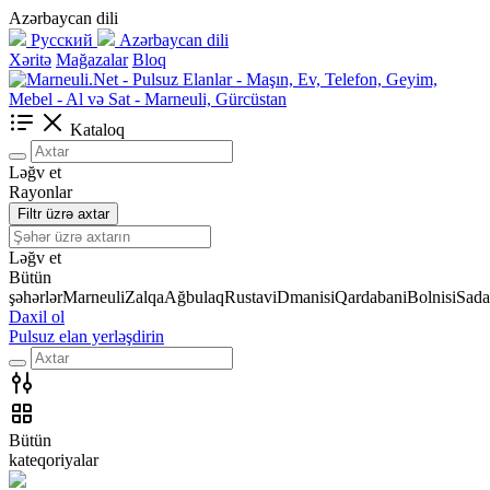
Azərbaycan dili
Русский
Azərbaycan dili
Xəritə
Mağazalar
Bloq
Kataloq
Ləğv et
Rayonlar
Filtr üzrə axtar
Ləğv et
Bütün
şəhərlər
Marneuli
Zalqa
Ağbulaq
Rustavi
Dmanisi
Qardabani
Bolnisi
Sada
Daxil ol
Pulsuz elan yerləşdirin
Bütün
kateqoriyalar