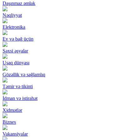
Daşınmaz əmlak
Nəqliyyat
Elektronika
Ev və bağ üçün
Şəxsi əşyalar
Uşaq dünyası
Gözəllik və sağlamlıq
Təmir və tikinti
İdman və istirahət
Xidmətlər
Biznes
Vakansiyalar