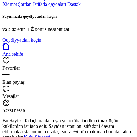
Xidmət Şərtləri
İstifadə qaydaları
Dəstək
Saytımızda qeydiyyatdan keçin
və əldə edin
1 ₾
bonus hesabınıza!
Qeydiyyatdan keçin
Ana səhifə
Favorilər
Elan paylaş
Mesajlar
Şəxsi hesab
Bu Sayt istifadəçilərə daha yaxşı təcrübə təqdim etmək üçün
kukilərdən istifadə edir. Saytdan istənilən istifadəni davam
etdirməklə siz bununla razılaşırsınız. Ətraflı məlumatı buradan əldə