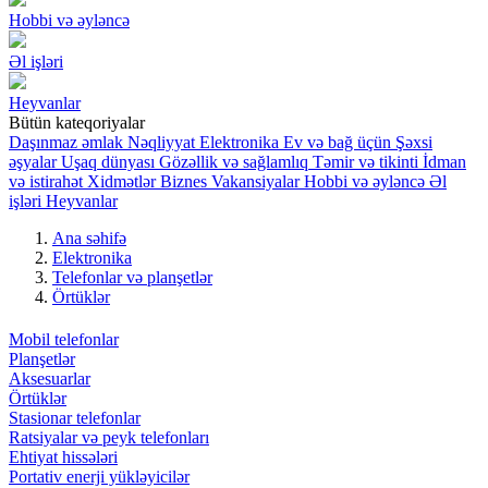
Hobbi və əyləncə
Əl işləri
Heyvanlar
Bütün kateqoriyalar
Daşınmaz əmlak
Nəqliyyat
Elektronika
Ev və bağ üçün
Şəxsi
əşyalar
Uşaq dünyası
Gözəllik və sağlamlıq
Təmir və tikinti
İdman
və istirahət
Xidmətlər
Biznes
Vakansiyalar
Hobbi və əyləncə
Əl
işləri
Heyvanlar
Ana səhifə
Elektronika
Telefonlar və planşetlər
Örtüklər
Mobil telefonlar
Planşetlər
Aksesuarlar
Örtüklər
Stasionar telefonlar
Ratsiyalar və peyk telefonları
Ehtiyat hissələri
Portativ enerji yükləyicilər