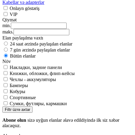
Kabellər və adapterlər
Onlayn göstəriş
VIP
Qiymət
min.
maks.
Elan paylaşılma vaxtı
24 saat ərzində paylaşılan elanlar
7 gün ərzində paylaşılan elanlar
Bütün elanlar
Növ
Накладки, задние панели
Книжки, обложки, флип-кейсы
Чехлы - аккумуляторы
Бамперы
Кобуры
Спортивные
Сумки, футляры, кармашки
Filtr üzrə axtar
Abone olun
sizə uyğun elanlar əlavə edildiyində ilk siz xəbər
alacaqsız.