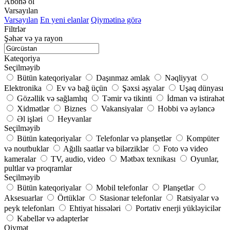
Abonə ol
Varsayılan
Varsayılan
En yeni elanlar
Qiymətinə görə
Filtrlər
Şəhər və ya rayon
Kateqoriya
Seçilməyib
Bütün kateqoriyalar
Daşınmaz əmlak
Nəqliyyat
Elektronika
Ev və bağ üçün
Şəxsi əşyalar
Uşaq dünyası
Gözəllik və sağlamlıq
Təmir və tikinti
İdman və istirahət
Xidmətlər
Biznes
Vakansiyalar
Hobbi və əyləncə
Əl işləri
Heyvanlar
Seçilməyib
Bütün kateqoriyalar
Telefonlar və planşetlər
Kompüter
və noutbuklar
Ağıllı saatlar və bilərziklər
Foto və video
kameralar
TV, audio, video
Mətbəx texnikası
Oyunlar,
pultlar və proqramlar
Seçilməyib
Bütün kateqoriyalar
Mobil telefonlar
Planşetlər
Aksesuarlar
Örtüklər
Stasionar telefonlar
Ratsiyalar və
peyk telefonları
Ehtiyat hissələri
Portativ enerji yükləyicilər
Kabellər və adapterlər
Qiymət