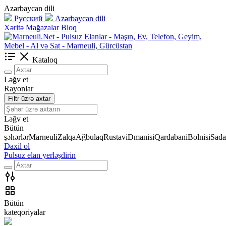
Azərbaycan dili
Русский
Azərbaycan dili
Xəritə
Mağazalar
Bloq
Kataloq
Ləğv et
Rayonlar
Filtr üzrə axtar
Ləğv et
Bütün
şəhərlər
Marneuli
Zalqa
Ağbulaq
Rustavi
Dmanisi
Qardabani
Bolnisi
Sada
Daxil ol
Pulsuz elan yerləşdirin
Bütün
kateqoriyalar