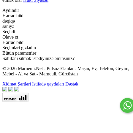
etmək olar
Kuki Siyasəti
Aydındır
Hərrac bitdi
dəqiqə
saniyə
Seçildi
Əlavə et
Hərrac bitdi
Seçimləri gizlədin
Bütün parametrlər
Səhifəni silmək istədiyinizə əminsiniz?
© 2026 Marneuli.Net - Pulsuz Elanlar - Maşın, Ev, Telefon, Geyim,
Mebel - Al və Sat - Marneuli, Gürcüstan
Xidmət Şərtləri
İstifadə qaydaları
Dəstək