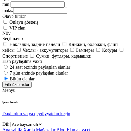
min.
maks.
Əlavə filtrlər
Onlayn göstəriş
VIP elan
Növ
Seçilməyib
Накладки, задние панели
Книжки, обложки, флип-
кейсы
Чехлы - аккумуляторы
Бамперы
Кобуры
Спортивные
Сумки, футляры, кармашки
Elan paylaşılma vaxtı
24 saat ərzində paylaşılan elanlar
7 gün ərzində paylaşılan elanlar
Bütün elanlar
Filtr üzrə axtar
Menyu
Şəxsi hesab
Daxil olun və ya qeydiyyatdan keçin
Dil:
Ana səhifə
Xəritə
Mağazalar
Bloq
Elan əlavə et