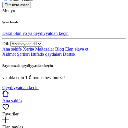
Filtr üzrə axtar
Menyu
Şəxsi hesab
Daxil olun və ya qeydiyyatdan keçin
Dil:
Ana səhifə
Xəritə
Mağazalar
Bloq
Elan əlavə et
Xidmət Şərtləri
İstifadə qaydaları
Dəstək
Saytımızda qeydiyyatdan keçin
və əldə edin
1 ₾
bonus hesabınıza!
Qeydiyyatdan keçin
Ana səhifə
Favorilər
Elan paylaş