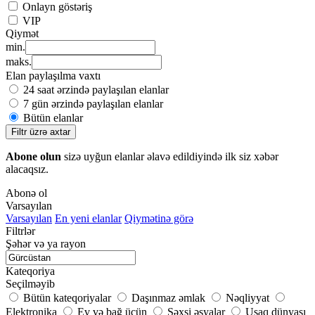
Onlayn göstəriş
VIP
Qiymət
min.
maks.
Elan paylaşılma vaxtı
24 saat ərzində paylaşılan elanlar
7 gün ərzində paylaşılan elanlar
Bütün elanlar
Filtr üzrə axtar
Abone olun
sizə uyğun elanlar əlavə edildiyində ilk siz xəbər
alacaqsız.
Abonə ol
Varsayılan
Varsayılan
En yeni elanlar
Qiymətinə görə
Filtrlər
Şəhər və ya rayon
Kateqoriya
Seçilməyib
Bütün kateqoriyalar
Daşınmaz əmlak
Nəqliyyat
Elektronika
Ev və bağ üçün
Şəxsi əşyalar
Uşaq dünyası