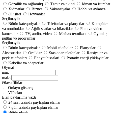
Gözəllik və sağlamlıq
Təmir və tikinti
İdman və istirahət
Xidmətlər
Biznes
Vakansiyalar
Hobbi və əyləncə
Əl işləri
Heyvanlar
Seçilməyib
Bütün kateqoriyalar
Telefonlar və planşetlər
Kompüter
və noutbuklar
Ağıllı saatlar və bilərziklər
Foto və video
kameralar
TV, audio, video
Mətbəx texnikası
Oyunlar,
pultlar və proqramlar
Seçilməyib
Bütün kateqoriyalar
Mobil telefonlar
Planşetlər
Aksesuarlar
Örtüklər
Stasionar telefonlar
Ratsiyalar və
peyk telefonları
Ehtiyat hissələri
Portativ enerji yükləyicilər
Kabellər və adapterlər
Qiymət
min.
maks.
Əlavə filtrlər
Onlayn göstəriş
VIP elan
Elan paylaşılma vaxtı
24 saat ərzində paylaşılan elanlar
7 gün ərzində paylaşılan elanlar
Bütün elanlar