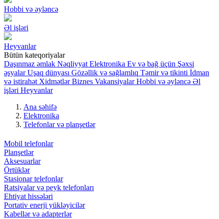
Hobbi və əyləncə
Əl işləri
Heyvanlar
Bütün kateqoriyalar
Daşınmaz əmlak
Nəqliyyat
Elektronika
Ev və bağ üçün
Şəxsi
əşyalar
Uşaq dünyası
Gözəllik və sağlamlıq
Təmir və tikinti
İdman
və istirahət
Xidmətlər
Biznes
Vakansiyalar
Hobbi və əyləncə
Əl
işləri
Heyvanlar
Ana səhifə
Elektronika
Telefonlar və planşetlər
Mobil telefonlar
Planşetlər
Aksesuarlar
Örtüklər
Stasionar telefonlar
Ratsiyalar və peyk telefonları
Ehtiyat hissələri
Portativ enerji yükləyicilər
Kabellər və adapterlər