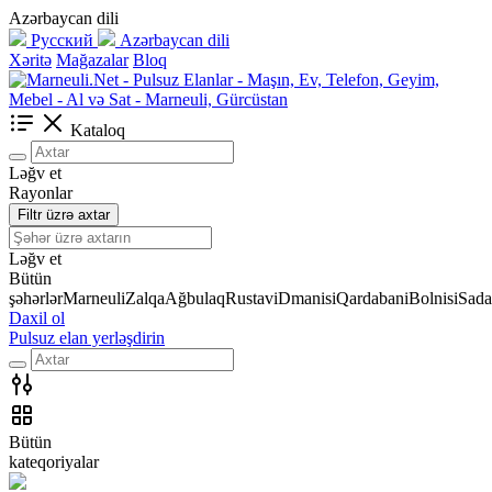
Azərbaycan dili
Русский
Azərbaycan dili
Xəritə
Mağazalar
Bloq
Kataloq
Ləğv et
Rayonlar
Filtr üzrə axtar
Ləğv et
Bütün
şəhərlər
Marneuli
Zalqa
Ağbulaq
Rustavi
Dmanisi
Qardabani
Bolnisi
Sada
Daxil ol
Pulsuz elan yerləşdirin
Bütün
kateqoriyalar