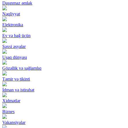
Daşınmaz əmlak
Nəqliyyat
Elektronika
Ev və bağ üçün
Şəxsi əşyalar
Uşaq dünyası
Gözəllik və sağlamlıq
Təmir və tikinti
İdman və istirahət
Xidmətlər
Biznes
Vakansiyalar