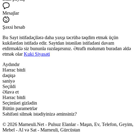
Mesajlar
Şəxsi hesab
Bu Sayt istifadəçilərə daha yaxşı təcrübə təqdim etmək üçün
kukilərdən istifadə edir. Saytdan istənilən istifadəni davam
etdirməklə siz bununla razılaşırsınız. Ətraflı məlumatı buradan əldə
etmək olar
Kuki Siyasəti
Aydındır
Hərrac bitdi
dəqiqə
saniyə
Seçildi
Əlavə et
Hərrac bitdi
Seçimləri gizlədin
Bütün parametrlər
Səhifəni silmək istədiyinizə əminsiniz?
© 2026 Marneuli.Net - Pulsuz Elanlar - Maşın, Ev, Telefon, Geyim,
Mebel - Al və Sat - Marneuli, Gürcüstan