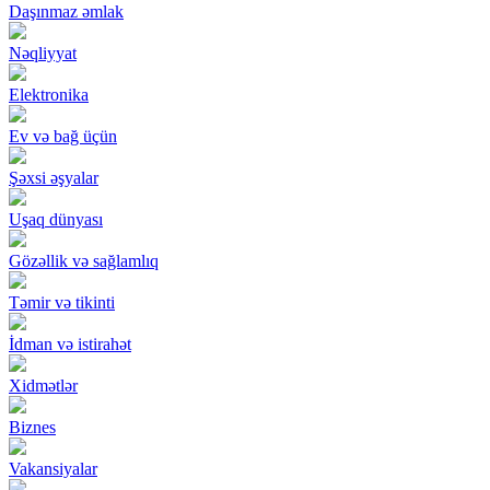
Daşınmaz əmlak
Nəqliyyat
Elektronika
Ev və bağ üçün
Şəxsi əşyalar
Uşaq dünyası
Gözəllik və sağlamlıq
Təmir və tikinti
İdman və istirahət
Xidmətlər
Biznes
Vakansiyalar