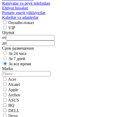
Ratsiyalar və peyk telefonları
Ehtiyat hissələri
Portativ enerji yükləyicilər
Kabellər və adapterlər
Онлайн-показ
VIP
Qiymət
от
до
Срок размещения
За 24 часа
За 7 дней
За все время
Marka
Acer
Alcatel
Apple
Archos
ASUS
BQ
DELL
Dexp