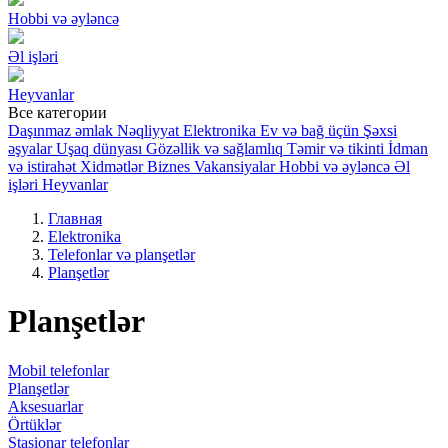
Hobbi və əyləncə
Əl işləri
Heyvanlar
Все категории
Daşınmaz əmlak
Nəqliyyat
Elektronika
Ev və bağ üçün
Şəxsi
əşyalar
Uşaq dünyası
Gözəllik və sağlamlıq
Təmir və tikinti
İdman
və istirahət
Xidmətlər
Biznes
Vakansiyalar
Hobbi və əyləncə
Əl
işləri
Heyvanlar
Главная
Elektronika
Telefonlar və planşetlər
Planşetlər
Planşetlər
Mobil telefonlar
Planşetlər
Aksesuarlar
Örtüklər
Stasionar telefonlar