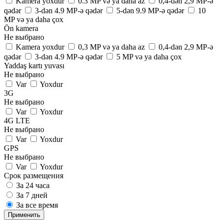
Kamera yoxdur
0.3 MP və ya daha az
0,4-dən 2,9 MP-ə
qədər
3-dən 4.9 MP-ə qədər
5-dən 9.9 MP-ə qədər
10
MP və ya daha çox
Ön kamera
Не выбрано
Kamera yoxdur
0,3 MP və ya daha az
0,4-dən 2,9 MP-ə
qədər
3-dən 4.9 MP-ə qədər
5 MP və ya daha çox
Yaddaş kartı yuvası
Не выбрано
Var
Yoxdur
3G
Не выбрано
Var
Yoxdur
4G LTE
Не выбрано
Var
Yoxdur
GPS
Не выбрано
Var
Yoxdur
Срок размещения
За 24 часа
За 7 дней
За все время
Применить