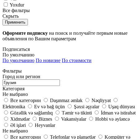
Yoxdur
Все фильтры
Скрыть
Применить
Оформите подписку
на поиск и получайте первым новые
объявления по Вашим параметрам
Подписаться
По умолчанию
По умолчанию
По новизне
По стоимости
Фильтры
Город или регион
Категория
Не выбрано
Все категории
Daşınmaz əmlak
Nəqliyyat
Elektronika
Ev və bağ üçün
Şəxsi əşyalar
Uşaq dünyası
Gözəllik və sağlamlıq
Təmir və tikinti
İdman və istirahət
Xidmətlər
Biznes
Vakansiyalar
Hobbi və əyləncə
Əl işləri
Heyvanlar
Не выбрано
Все категории
Telefonlar və planşetlər
Kompüter və