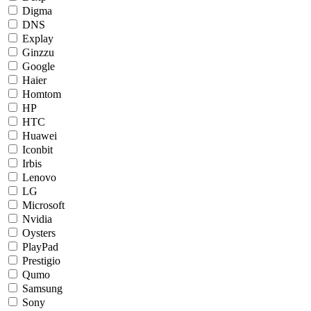
Digma
DNS
Explay
Ginzzu
Google
Haier
Homtom
HP
HTC
Huawei
Iconbit
Irbis
Lenovo
LG
Microsoft
Nvidia
Oysters
PlayPad
Prestigio
Qumo
Samsung
Sony