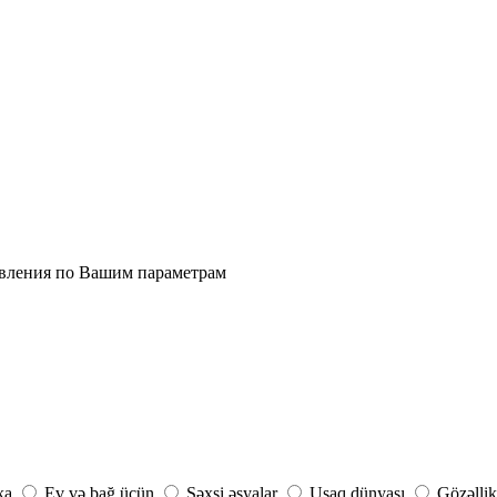
явления по Вашим параметрам
ka
Ev və bağ üçün
Şəxsi əşyalar
Uşaq dünyası
Gözəllik