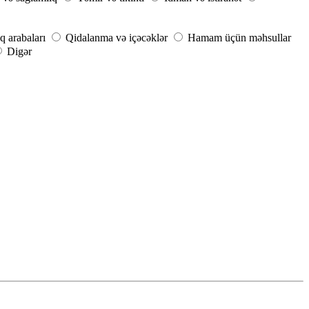
q arabaları
Qidalanma və içəcəklər
Hamam üçün məhsullar
Digər