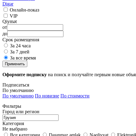
Digər
Онлайн-показ
VIP
Qiymət
от
до
Срок размещения
За 24 часа
За 7 дней
За все время
Применить
Оформите подписку
на поиск и получайте первым новые объ
Подписаться
По умолчанию
По умолчанию
По новизне
По стоимости
Фильтры
Город или регион
Категория
Не выбрано
Все категории
Daşınmaz əmlak
Nəqliyyat
Elektroni