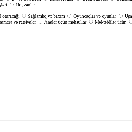
şləri
Heyvanlar
 oturacağı
Sağlamlıq və baxım
Oyuncaqlar və oyunlar
Uşa
amera və ratsiyalar
Analar üçün məhsullar
Məktəblilər üçün