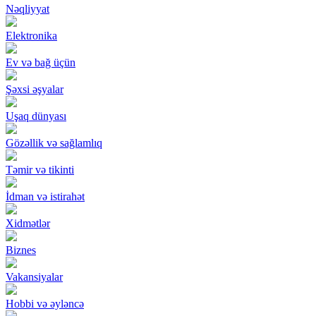
Nəqliyyat
Elektronika
Ev və bağ üçün
Şəxsi əşyalar
Uşaq dünyası
Gözəllik və sağlamlıq
Təmir və tikinti
İdman və istirahət
Xidmətlər
Biznes
Vakansiyalar
Hobbi və əyləncə