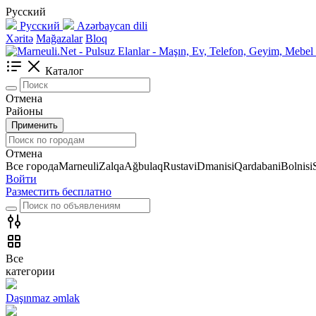
Русский
Русский
Azərbaycan dili
Xəritə
Mağazalar
Bloq
Каталог
Отмена
Районы
Применить
Отмена
Все города
Marneuli
Zalqa
Ağbulaq
Rustavi
Dmanisi
Qardabani
Bolnisi
Войти
Разместить бесплатно
Все
категории
Daşınmaz əmlak