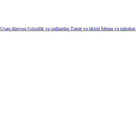
Uşaq dünyası
Gözəllik və sağlamlıq
Təmir və tikinti
İdman və istirahət