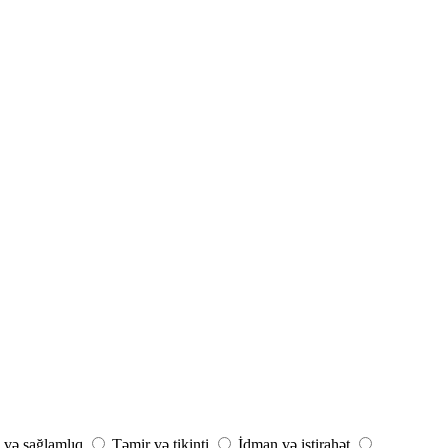
 və sağlamlıq
Təmir və tikinti
İdman və istirahət