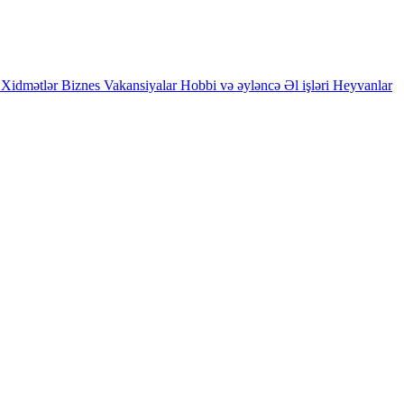
Xidmətlər
Biznes
Vakansiyalar
Hobbi və əyləncə
Əl işləri
Heyvanlar