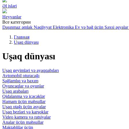
Əl işləri
Heyvanlar
Все категории
Daşınmaz əmlak
Nəqliyyat
Elektronika
Ev və bağ üçün
Şəxsi əşyalar
Главная
Uşaq dünyası
Uşaq dünyası
Uşaq geyimləri və ayaqqabıları
Avtomobil oturacağı
Sağlamlıq və baxım
Oyuncaqlar və oyunlar
Uşaq arabaları
Qidalanma və içəcəklər
Hamam üçün məhsullar
Uşaq otağı üçün əşyalar
Uşaq bezləri və karşoklar
Video kamera və ratsiyalar
Analar üçün məhsullar
Məktəblilər üçün