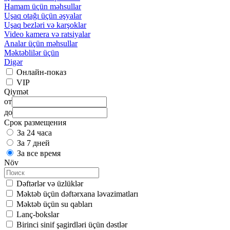
Hamam üçün məhsullar
Uşaq otağı üçün əşyalar
Uşaq bezləri və karşoklar
Video kamera və ratsiyalar
Analar üçün məhsullar
Məktəblilər üçün
Digər
Онлайн-показ
VIP
Qiymət
от
до
Срок размещения
За 24 часа
За 7 дней
За все время
Növ
Dəftərlər və üzlüklər
Məktəb üçün dəftərxana ləvazimatları
Məktəb üçün su qabları
Lanç-bokslar
Birinci sinif şagirdləri üçün dəstlər