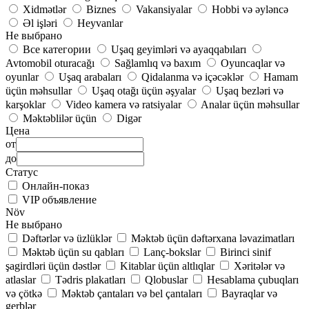
Xidmətlər
Biznes
Vakansiyalar
Hobbi və əyləncə
Əl işləri
Heyvanlar
Не выбрано
Все категории
Uşaq geyimləri və ayaqqabıları
Avtomobil oturacağı
Sağlamlıq və baxım
Oyuncaqlar və
oyunlar
Uşaq arabaları
Qidalanma və içəcəklər
Hamam
üçün məhsullar
Uşaq otağı üçün əşyalar
Uşaq bezləri və
karşoklar
Video kamera və ratsiyalar
Analar üçün məhsullar
Məktəblilər üçün
Digər
Цена
от
до
Статус
Онлайн-показ
VIP объявление
Növ
Не выбрано
Dəftərlər və üzlüklər
Məktəb üçün dəftərxana ləvazimatları
Məktəb üçün su qabları
Lanç-bokslar
Birinci sinif
şagirdləri üçün dəstlər
Kitablar üçün altlıqlar
Xəritələr və
atlaslar
Tədris plakatları
Qlobuslar
Hesablama çubuqları
və çötkə
Məktəb çantaları və bel çantaları
Bayraqlar və
gerblər