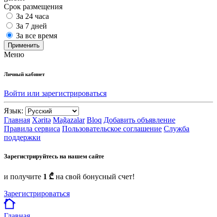
Срок размещения
За 24 часа
За 7 дней
За все время
Применить
Меню
Личный кабинет
Войти или зарегистрироваться
Язык:
Главная
Xəritə
Mağazalar
Bloq
Добавить объявление
Правила сервиса
Пользовательское соглашение
Служба
поддержки
Зарегистрируйтесь на нашем сайте
и получите
1 ₾
на свой бонусный счет!
Зарегистрироваться
Главная