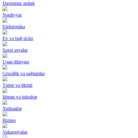
Daşınmaz əmlak
Nəqliyyat
Elektronika
Ev və bağ üçün
Şəxsi əşyalar
Uşaq dünyası
Gözəllik və sağlamlıq
Təmir və tikinti
İdman və istirahət
Xidmətlər
Biznes
Vakansiyalar