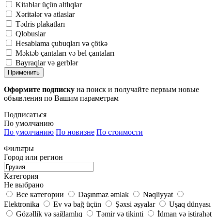
Kitablar üçün altlıqlar
Xəritələr və atlaslar
Tədris plakatları
Qlobuslar
Hesablama çubuqları və çötkə
Məktəb çantaları və bel çantaları
Bayraqlar və gerblər
Применить
Оформите подписку
на поиск и получайте первым новые
объявления по Вашим параметрам
Подписаться
По умолчанию
По умолчанию
По новизне
По стоимости
Фильтры
Город или регион
Категория
Не выбрано
Все категории
Daşınmaz əmlak
Nəqliyyat
Elektronika
Ev və bağ üçün
Şəxsi əşyalar
Uşaq dünyası
Gözəllik və sağlamlıq
Təmir və tikinti
İdman və istirahət