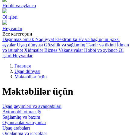
Hobbi və əyləncə
Əl işləri
Heyvanlar
Все категории
Daşınmaz əmlak
Nəqliyyat
Elektronika
Ev və bağ üçün
Şəxsi
əşyalar
Uşaq dünyası
Gözəllik və sağlamlıq
Təmir və tikinti
İdman
və istirahət
Xidmətlər
Biznes
Vakansiyalar
Hobbi və əyləncə
Əl
işləri
Heyvanlar
Главная
Uşaq dünyası
Məktəblilər üçün
Məktəblilər üçün
Uşaq geyimləri və ayaqqabıları
Avtomobil oturacağı
Sağlamlıq və baxım
Oyuncaqlar və oyunlar
Uşaq arabaları
Qidalanma və içəcəklər