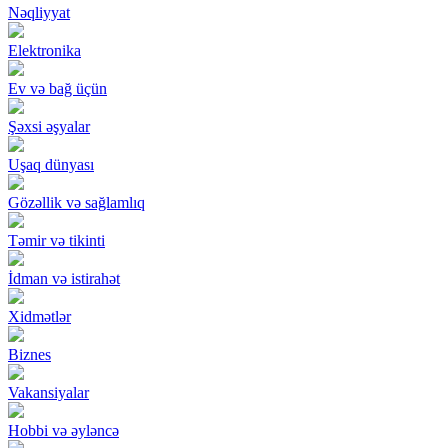
Nəqliyyat
Elektronika
Ev və bağ üçün
Şəxsi əşyalar
Uşaq dünyası
Gözəllik və sağlamlıq
Təmir və tikinti
İdman və istirahət
Xidmətlər
Biznes
Vakansiyalar
Hobbi və əyləncə