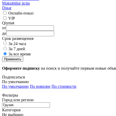
Məktəblilər üçün
Digər
Онлайн-показ
VIP
Qiymət
от
до
Срок размещения
За 24 часа
За 7 дней
За все время
Применить
Оформите подписку
на поиск и получайте первым новые объ
Подписаться
По умолчанию
По умолчанию
По новизне
По стоимости
Фильтры
Город или регион
Категория
Не выбрано