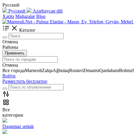
Русский
Русский
Azərbaycan dili
Xəritə
Mağazalar
Bloq
Каталог
Отмена
Районы
Применить
Отмена
Все города
Marneuli
Zalqa
Ağbulaq
Rustavi
Dmanisi
Qardabani
Bolnisi
Войти
Разместить бесплатно
Все
категории
Daşınmaz əmlak