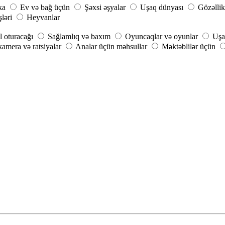
ka
Ev və bağ üçün
Şəxsi əşyalar
Uşaq dünyası
Gözəllik
şləri
Heyvanlar
 oturacağı
Sağlamlıq və baxım
Oyuncaqlar və oyunlar
Uşa
amera və ratsiyalar
Analar üçün məhsullar
Məktəblilər üçün