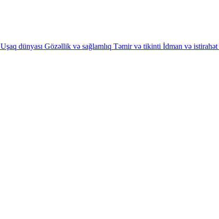
Uşaq dünyası
Gözəllik və sağlamlıq
Təmir və tikinti
İdman və istirahət