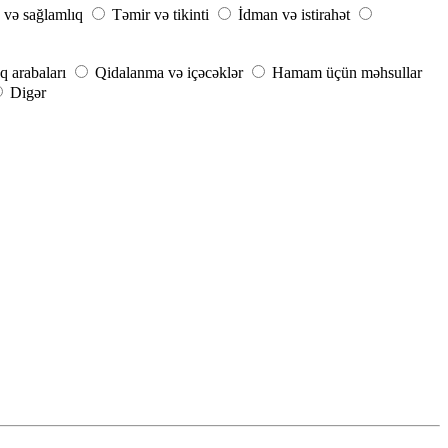
 və sağlamlıq
Təmir və tikinti
İdman və istirahət
q arabaları
Qidalanma və içəcəklər
Hamam üçün məhsullar
Digər