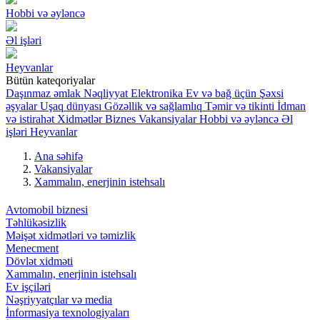
Hobbi və əyləncə
Əl işləri
Heyvanlar
Bütün kateqoriyalar
Daşınmaz əmlak
Nəqliyyat
Elektronika
Ev və bağ üçün
Şəxsi
əşyalar
Uşaq dünyası
Gözəllik və sağlamlıq
Təmir və tikinti
İdman
və istirahət
Xidmətlər
Biznes
Vakansiyalar
Hobbi və əyləncə
Əl
işləri
Heyvanlar
Ana səhifə
Vakansiyalar
Xammalın, enerjinin istehsalı
Avtomobil biznesi
Təhlükəsizlik
Məişət xidmətləri və təmizlik
Menecment
Dövlət xidməti
Xammalın, enerjinin istehsalı
Ev işçiləri
Nəşriyyatçılar və media
İnformasiya texnologiyaları