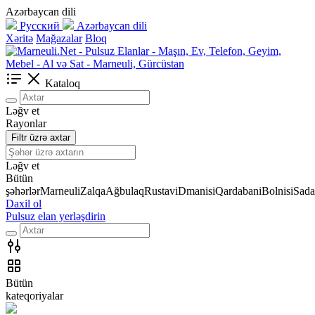
Azərbaycan dili
Русский
Azərbaycan dili
Xəritə
Mağazalar
Bloq
Kataloq
Ləğv et
Rayonlar
Filtr üzrə axtar
Ləğv et
Bütün
şəhərlər
Marneuli
Zalqa
Ağbulaq
Rustavi
Dmanisi
Qardabani
Bolnisi
Sada
Daxil ol
Pulsuz elan yerləşdirin
Bütün
kateqoriyalar