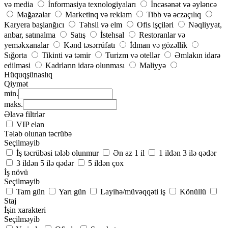
və media
İnformasiya texnologiyaları
İncəsənət və əyləncə
Mağazalar
Marketinq və reklam
Tibb və əczaçılıq
Karyera başlanğıcı
Təhsil və elm
Ofis işçiləri
Nəqliyyat,
anbar, satınalma
Satış
İstehsal
Restoranlar və
yeməkxanalar
Kənd təsərrüfatı
İdman və gözəllik
Sığorta
Tikinti və təmir
Turizm və otellər
Əmlakın idarə
edilməsi
Kadrların idarə olunması
Maliyyə
Hüquqşünaslıq
Qiymət
min.
maks.
Əlavə filtrlər
VIP elan
Tələb olunan təcrübə
Seçilməyib
İş təcrübəsi tələb olunmur
Ən az 1 il
1 ildən 3 ilə qədər
3 ildən 5 ilə qədər
5 ildən çox
İş növü
Seçilməyib
Tam gün
Yarı gün
Layihə/müvəqqəti iş
Könüllü
Staj
İşin xarakteri
Seçilməyib