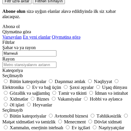
Filtr üzrə axtar
Filtrləri sıfırlayın
Abone olun
sizə uyğun elanlar əlavə edildiyində ilk siz xəbər
alacaqsız.
Abonə ol
Qiymətinə görə
Varsayılan
En yeni elanlar
Qiymətinə görə
Filtrlər
Şəhər və ya rayon
Rayon
Kateqoriya
Seçilməyib
Bütün kateqoriyalar
Daşınmaz əmlak
Nəqliyyat
Elektronika
Ev və bağ üçün
Şəxsi əşyalar
Uşaq dünyası
Gözəllik və sağlamlıq
Təmir və tikinti
İdman və istirahət
Xidmətlər
Biznes
Vakansiyalar
Hobbi və əyləncə
Əl işləri
Heyvanlar
Seçilməyib
Bütün kateqoriyalar
Avtomobil biznesi
Təhlükəsizlik
Məişət xidmətləri və təmizlik
Menecment
Dövlət xidməti
Xammalın, enerjinin istehsalı
Ev işçiləri
Nəşriyyatçılar