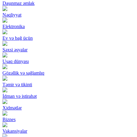
Daşınmaz əmlak
Nəqliyyat
Elektronika
Ev və bağ üçün
Şəxsi əşyalar
Uşaq dünyası
Gözəllik və sağlamlıq
Təmir və tikinti
İdman və istirahət
Xidmətlər
Biznes
Vakansiyalar