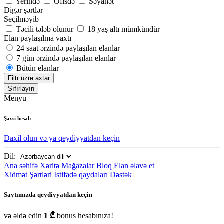
Yerində
Ofisdə
Səyahət
Digər şərtlər
Seçilməyib
Təcili tələb olunur
18 yaş altı mümkündür
Elan paylaşılma vaxtı
24 saat ərzində paylaşılan elanlar
7 gün ərzində paylaşılan elanlar
Bütün elanlar
Filtr üzrə axtar
Sıfırlayın
Menyu
Şəxsi hesab
Daxil olun və ya qeydiyyatdan keçin
Dil:
Ana səhifə
Xəritə
Mağazalar
Bloq
Elan əlavə et
Xidmət Şərtləri
İstifadə qaydaları
Dəstək
Saytımızda qeydiyyatdan keçin
və əldə edin
1 ₾
bonus hesabınıza!