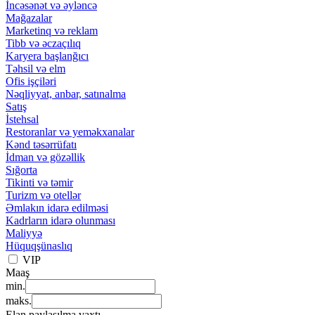
İncəsənət və əyləncə
Mağazalar
Marketinq və reklam
Tibb və əczaçılıq
Karyera başlanğıcı
Təhsil və elm
Ofis işçiləri
Nəqliyyat, anbar, satınalma
Satış
İstehsal
Restoranlar və yeməkxanalar
Kənd təsərrüfatı
İdman və gözəllik
Sığorta
Tikinti və təmir
Turizm və otellər
Əmlakın idarə edilməsi
Kadrların idarə olunması
Maliyyə
Hüquqşünaslıq
VIP
Maaş
min.
maks.
Elan paylaşılma vaxtı