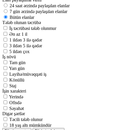
24 saat ərzində paylaşılan elanlar
7 gün ərzində paylaşılan elanlar
Bütün elanlar
Tələb olunan təcrübə
İş təcrübəsi tələb olunmur
Ən az 1 il
1 ildən 3 ilə qədər
3 ildən 5 ilə qədər
5 ildən çox
İş növü
Tam gün
Yarı gün
Layihə/müvəqqəti iş
Könüllü
Staj
İşin xarakteri
Yerində
Ofisdə
Səyahət
Digər şərtlər
Təcili tələb olunur
18 yaş altı mümkündür