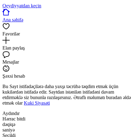
Qeydiyyatdan keçin
Ana səhifə
Favorilər
Elan paylaş
Mesajlar
Şəxsi hesab
Bu Sayt istifadəçilərə daha yaxşı təcrübə təqdim etmək üçün
kukilərdən istifadə edir. Saytdan istənilən istifadəni davam
etdirməklə siz bununla razılaşırsınız. Ətraflı məlumatı buradan əldə
etmək olar
Kuki Siyasəti
Aydındır
Hərrac bitdi
dəqiqə
saniyə
Seçildi