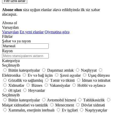
Filtr üzrə axtar
Abone olun
sizə uyğun elanlar əlavə edildiyində ilk siz xəbər
alacaqsız.
Abonə ol
Varsayılan
Varsayılan
En yeni elanlar
Qiymətinə görə
Filtrlər
Şəhər və ya rayon
Rayon
Kateqoriya
Seçilməyib
Bütün kateqoriyalar
Daşınmaz əmlak
Nəqliyyat
Elektronika
Ev və bağ üçün
Şəxsi əşyalar
Uşaq dünyası
Gözəllik və sağlamlıq
Təmir və tikinti
İdman və istirahət
Xidmətlər
Biznes
Vakansiyalar
Hobbi və əyləncə
Əl işləri
Heyvanlar
Seçilməyib
Bütün kateqoriyalar
Avtomobil biznesi
Təhlükəsizlik
Məişət xidmətləri və təmizlik
Menecment
Dövlət xidməti
Xammalın, enerjinin istehsalı
Ev işçiləri
Nəşriyyatçılar