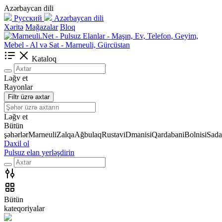
Azərbaycan dili
Русский
Azərbaycan dili
Xəritə
Mağazalar
Bloq
Kataloq
Ləğv et
Rayonlar
Filtr üzrə axtar
Ləğv et
Bütün
şəhərlər
Marneuli
Zalqa
Ağbulaq
Rustavi
Dmanisi
Qardabani
Bolnisi
Sada
Daxil ol
Pulsuz elan yerləşdirin
Bütün
kateqoriyalar