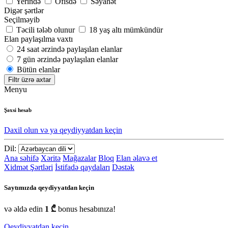
Yerində
Ofisdə
Səyahət
Digər şərtlər
Seçilməyib
Təcili tələb olunur
18 yaş altı mümkündür
Elan paylaşılma vaxtı
24 saat ərzində paylaşılan elanlar
7 gün ərzində paylaşılan elanlar
Bütün elanlar
Filtr üzrə axtar
Menyu
Şəxsi hesab
Daxil olun və ya qeydiyyatdan keçin
Dil:
Ana səhifə
Xəritə
Mağazalar
Bloq
Elan əlavə et
Xidmət Şərtləri
İstifadə qaydaları
Dəstək
Saytımızda qeydiyyatdan keçin
və əldə edin
1 ₾
bonus hesabınıza!
Qeydiyyatdan keçin