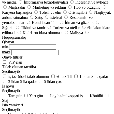
və media
İnformasiya texnologiyaları
İncəsənət və əyləncə
Mağazalar
Marketinq və reklam
Tibb və əczaçılıq
Karyera başlanğıcı
Təhsil və elm
Ofis işçiləri
Nəqliyyat,
anbar, satınalma
Satış
İstehsal
Restoranlar və
yeməkxanalar
Kənd təsərrüfatı
İdman və gözəllik
Sığorta
Tikinti və təmir
Turizm və otellər
Əmlakın idarə
edilməsi
Kadrların idarə olunması
Maliyyə
Hüquqşünaslıq
Qiymət
min.
maks.
Əlavə filtrlər
VIP elan
Tələb olunan təcrübə
Seçilməyib
İş təcrübəsi tələb olunmur
Ən az 1 il
1 ildən 3 ilə qədər
3 ildən 5 ilə qədər
5 ildən çox
İş növü
Seçilməyib
Tam gün
Yarı gün
Layihə/müvəqqəti iş
Könüllü
Staj
İşin xarakteri
Seçilməyib