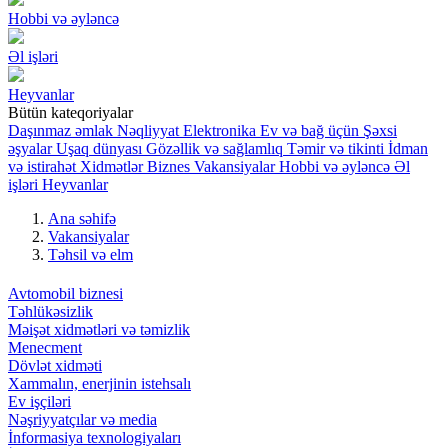
Hobbi və əyləncə
Əl işləri
Heyvanlar
Bütün kateqoriyalar
Daşınmaz əmlak
Nəqliyyat
Elektronika
Ev və bağ üçün
Şəxsi
əşyalar
Uşaq dünyası
Gözəllik və sağlamlıq
Təmir və tikinti
İdman
və istirahət
Xidmətlər
Biznes
Vakansiyalar
Hobbi və əyləncə
Əl
işləri
Heyvanlar
Ana səhifə
Vakansiyalar
Təhsil və elm
Avtomobil biznesi
Təhlükəsizlik
Məişət xidmətləri və təmizlik
Menecment
Dövlət xidməti
Xammalın, enerjinin istehsalı
Ev işçiləri
Nəşriyyatçılar və media
İnformasiya texnologiyaları