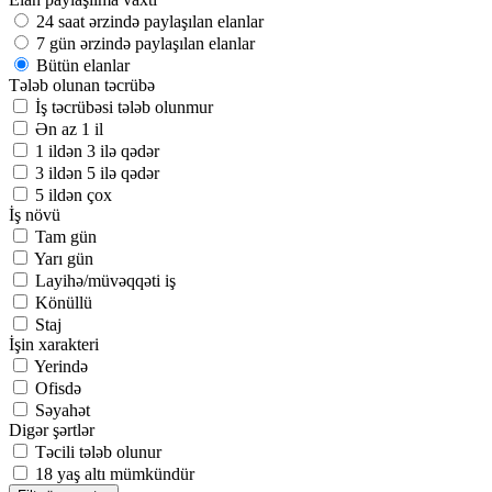
24 saat ərzində paylaşılan elanlar
7 gün ərzində paylaşılan elanlar
Bütün elanlar
Tələb olunan təcrübə
İş təcrübəsi tələb olunmur
Ən az 1 il
1 ildən 3 ilə qədər
3 ildən 5 ilə qədər
5 ildən çox
İş növü
Tam gün
Yarı gün
Layihə/müvəqqəti iş
Könüllü
Staj
İşin xarakteri
Yerində
Ofisdə
Səyahət
Digər şərtlər
Təcili tələb olunur
18 yaş altı mümkündür