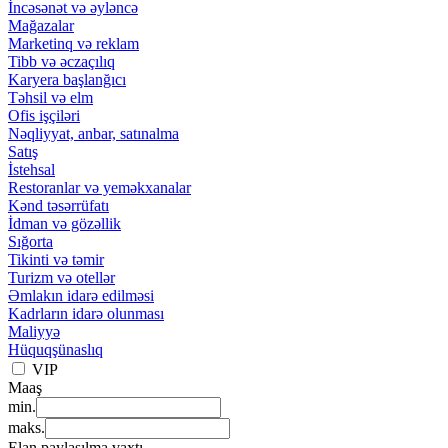
İncəsənət və əyləncə
Mağazalar
Marketinq və reklam
Tibb və əczaçılıq
Karyera başlanğıcı
Təhsil və elm
Ofis işçiləri
Nəqliyyat, anbar, satınalma
Satış
İstehsal
Restoranlar və yeməkxanalar
Kənd təsərrüfatı
İdman və gözəllik
Sığorta
Tikinti və təmir
Turizm və otellər
Əmlakın idarə edilməsi
Kadrların idarə olunması
Maliyyə
Hüquqşünaslıq
VIP
Maaş
min.
maks.
Elan paylaşılma vaxtı