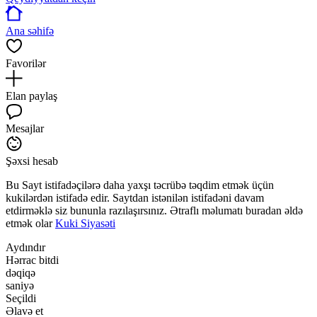
Ana səhifə
Favorilər
Elan paylaş
Mesajlar
Şəxsi hesab
Bu Sayt istifadəçilərə daha yaxşı təcrübə təqdim etmək üçün
kukilərdən istifadə edir. Saytdan istənilən istifadəni davam
etdirməklə siz bununla razılaşırsınız. Ətraflı məlumatı buradan əldə
etmək olar
Kuki Siyasəti
Aydındır
Hərrac bitdi
dəqiqə
saniyə
Seçildi
Əlavə et