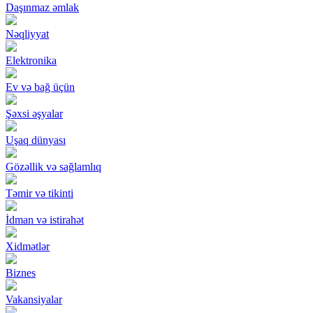
Daşınmaz əmlak
Nəqliyyat
Elektronika
Ev və bağ üçün
Şəxsi əşyalar
Uşaq dünyası
Gözəllik və sağlamlıq
Təmir və tikinti
İdman və istirahət
Xidmətlər
Biznes
Vakansiyalar