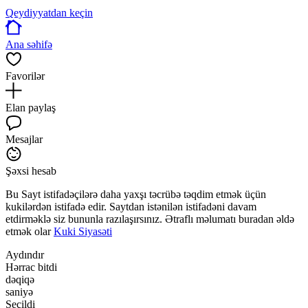
Qeydiyyatdan keçin
Ana səhifə
Favorilər
Elan paylaş
Mesajlar
Şəxsi hesab
Bu Sayt istifadəçilərə daha yaxşı təcrübə təqdim etmək üçün
kukilərdən istifadə edir. Saytdan istənilən istifadəni davam
etdirməklə siz bununla razılaşırsınız. Ətraflı məlumatı buradan əldə
etmək olar
Kuki Siyasəti
Aydındır
Hərrac bitdi
dəqiqə
saniyə
Seçildi