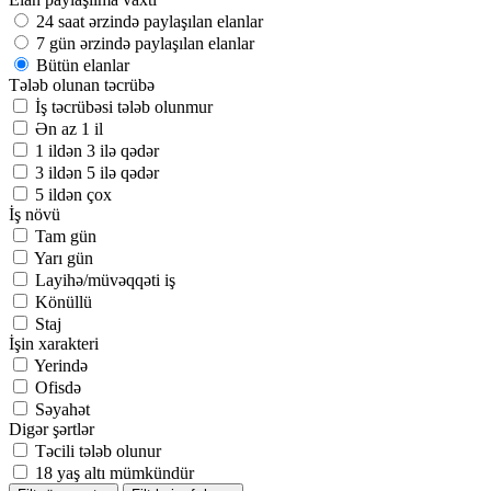
24 saat ərzində paylaşılan elanlar
7 gün ərzində paylaşılan elanlar
Bütün elanlar
Tələb olunan təcrübə
İş təcrübəsi tələb olunmur
Ən az 1 il
1 ildən 3 ilə qədər
3 ildən 5 ilə qədər
5 ildən çox
İş növü
Tam gün
Yarı gün
Layihə/müvəqqəti iş
Könüllü
Staj
İşin xarakteri
Yerində
Ofisdə
Səyahət
Digər şərtlər
Təcili tələb olunur
18 yaş altı mümkündür