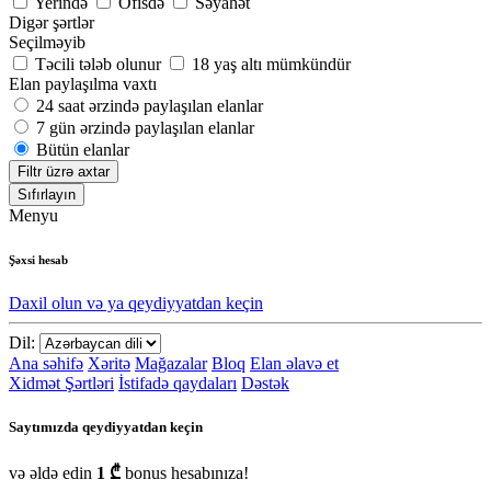
Yerində
Ofisdə
Səyahət
Digər şərtlər
Seçilməyib
Təcili tələb olunur
18 yaş altı mümkündür
Elan paylaşılma vaxtı
24 saat ərzində paylaşılan elanlar
7 gün ərzində paylaşılan elanlar
Bütün elanlar
Filtr üzrə axtar
Sıfırlayın
Menyu
Şəxsi hesab
Daxil olun və ya qeydiyyatdan keçin
Dil:
Ana səhifə
Xəritə
Mağazalar
Bloq
Elan əlavə et
Xidmət Şərtləri
İstifadə qaydaları
Dəstək
Saytımızda qeydiyyatdan keçin
və əldə edin
1 ₾
bonus hesabınıza!