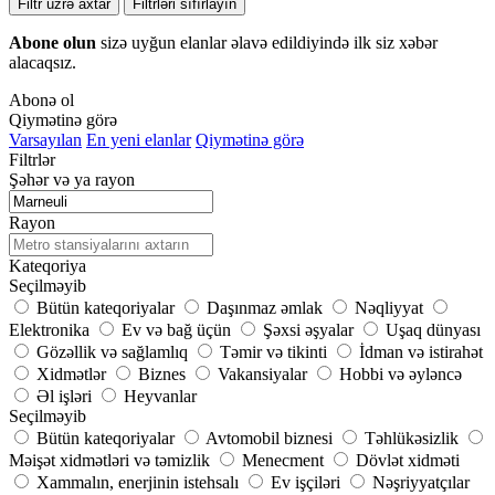
Filtr üzrə axtar
Filtrləri sıfırlayın
Abone olun
sizə uyğun elanlar əlavə edildiyində ilk siz xəbər
alacaqsız.
Abonə ol
Qiymətinə görə
Varsayılan
En yeni elanlar
Qiymətinə görə
Filtrlər
Şəhər və ya rayon
Rayon
Kateqoriya
Seçilməyib
Bütün kateqoriyalar
Daşınmaz əmlak
Nəqliyyat
Elektronika
Ev və bağ üçün
Şəxsi əşyalar
Uşaq dünyası
Gözəllik və sağlamlıq
Təmir və tikinti
İdman və istirahət
Xidmətlər
Biznes
Vakansiyalar
Hobbi və əyləncə
Əl işləri
Heyvanlar
Seçilməyib
Bütün kateqoriyalar
Avtomobil biznesi
Təhlükəsizlik
Məişət xidmətləri və təmizlik
Menecment
Dövlət xidməti
Xammalın, enerjinin istehsalı
Ev işçiləri
Nəşriyyatçılar