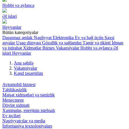
Hobbi və əyləncə
Əl işləri
Heyvanlar
Bütün kateqoriyalar
Daşınmaz əmlak
Nəqliyyat
Elektronika
Ev və bağ üçün
Şəxsi
əşyalar
Uşaq dünyası
Gözəllik və sağlamlıq
Təmir və tikinti
İdman
və istirahət
Xidmətlər
Biznes
Vakansiyalar
Hobbi və əyləncə
Əl
işləri
Heyvanlar
Ana səhifə
Vakansiyalar
Kənd təsərrüfatı
Avtomobil biznesi
Təhlükəsizlik
Məişət xidmətləri və təmizlik
Menecment
Dövlət xidməti
Xammalın, enerjinin istehsalı
Ev işçiləri
Nəşriyyatçılar və media
İnformasiya texnologiyaları