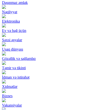
Daşınmaz əmlak
Nəqliyyat
Elektronika
Ev və bağ üçün
Şəxsi əşyalar
Uşaq dünyası
Gözəllik və sağlamlıq
Təmir və tikinti
İdman və istirahət
Xidmətlər
Biznes
Vakansiyalar