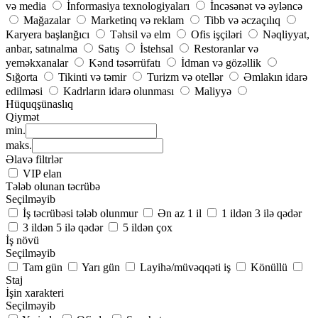
və media
İnformasiya texnologiyaları
İncəsənət və əyləncə
Mağazalar
Marketinq və reklam
Tibb və əczaçılıq
Karyera başlanğıcı
Təhsil və elm
Ofis işçiləri
Nəqliyyat,
anbar, satınalma
Satış
İstehsal
Restoranlar və
yeməkxanalar
Kənd təsərrüfatı
İdman və gözəllik
Sığorta
Tikinti və təmir
Turizm və otellər
Əmlakın idarə
edilməsi
Kadrların idarə olunması
Maliyyə
Hüquqşünaslıq
Qiymət
min.
maks.
Əlavə filtrlər
VIP elan
Tələb olunan təcrübə
Seçilməyib
İş təcrübəsi tələb olunmur
Ən az 1 il
1 ildən 3 ilə qədər
3 ildən 5 ilə qədər
5 ildən çox
İş növü
Seçilməyib
Tam gün
Yarı gün
Layihə/müvəqqəti iş
Könüllü
Staj
İşin xarakteri
Seçilməyib