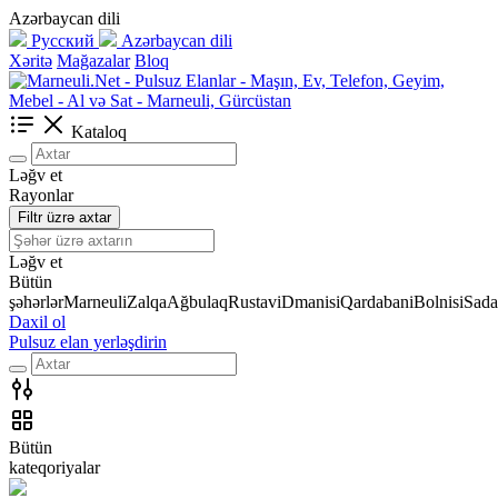
Azərbaycan dili
Русский
Azərbaycan dili
Xəritə
Mağazalar
Bloq
Kataloq
Ləğv et
Rayonlar
Filtr üzrə axtar
Ləğv et
Bütün
şəhərlər
Marneuli
Zalqa
Ağbulaq
Rustavi
Dmanisi
Qardabani
Bolnisi
Sada
Daxil ol
Pulsuz elan yerləşdirin
Bütün
kateqoriyalar