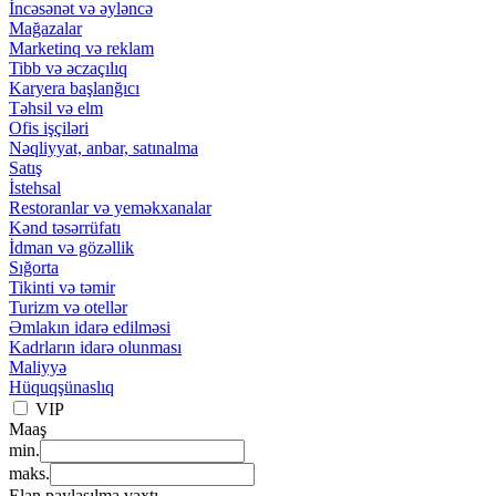
İncəsənət və əyləncə
Mağazalar
Marketinq və reklam
Tibb və əczaçılıq
Karyera başlanğıcı
Təhsil və elm
Ofis işçiləri
Nəqliyyat, anbar, satınalma
Satış
İstehsal
Restoranlar və yeməkxanalar
Kənd təsərrüfatı
İdman və gözəllik
Sığorta
Tikinti və təmir
Turizm və otellər
Əmlakın idarə edilməsi
Kadrların idarə olunması
Maliyyə
Hüquqşünaslıq
VIP
Maaş
min.
maks.
Elan paylaşılma vaxtı