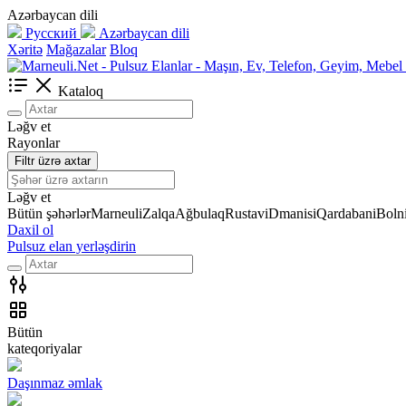
Azərbaycan dili
Русский
Azərbaycan dili
Xəritə
Mağazalar
Bloq
Kataloq
Ləğv et
Rayonlar
Filtr üzrə axtar
Ləğv et
Bütün şəhərlər
Marneuli
Zalqa
Ağbulaq
Rustavi
Dmanisi
Qardabani
Bolni
Daxil ol
Pulsuz elan yerləşdirin
Bütün
kateqoriyalar
Daşınmaz əmlak