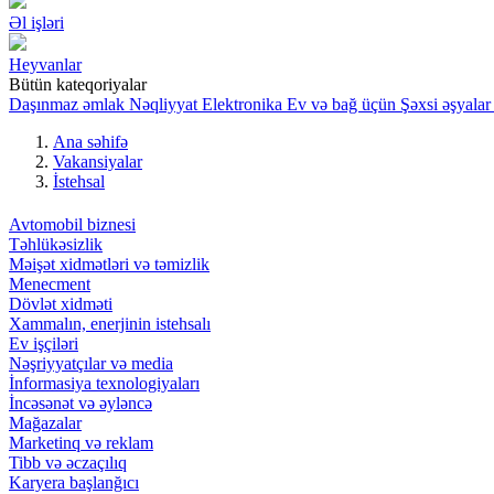
Əl işləri
Heyvanlar
Bütün kateqoriyalar
Daşınmaz əmlak
Nəqliyyat
Elektronika
Ev və bağ üçün
Şəxsi əşyalar
Ana səhifə
Vakansiyalar
İstehsal
Avtomobil biznesi
Təhlükəsizlik
Məişət xidmətləri və təmizlik
Menecment
Dövlət xidməti
Xammalın, enerjinin istehsalı
Ev işçiləri
Nəşriyyatçılar və media
İnformasiya texnologiyaları
İncəsənət və əyləncə
Mağazalar
Marketinq və reklam
Tibb və əczaçılıq
Karyera başlanğıcı