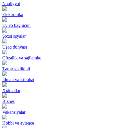
Nəqliyyat
Elektronika
Ev və bağ üçün
Şəxsi əşyalar
Uşaq dünyası
Gözəllik və sağlamlıq
Təmir və tikinti
İdman və istirahət
Xidmətlər
Biznes
Vakansiyalar
Hobbi və əyləncə