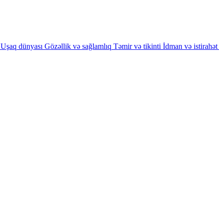
Uşaq dünyası
Gözəllik və sağlamlıq
Təmir və tikinti
İdman və istirahət