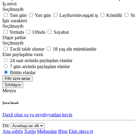
İş növü
Seçilməyib
Tam gün
Yarı gün
Layihə/müvəqqəti iş
Könüllü
St
İşin xarakteri
Seçilməyib
Yerində
Ofisdə
Səyahət
Digər şərtlər
Seçilməyib
Təcili tələb olunur
18 yaş altı mümkündür
Elan paylaşılma vaxtı
24 saat ərzində paylaşılan elanlar
7 gün ərzində paylaşılan elanlar
Bütün elanlar
Filtr üzrə axtar
Sıfırlayın
Menyu
Şəxsi hesab
Daxil olun və ya qeydiyyatdan keçin
Dil:
Ana səhifə
Xəritə
Mağazalar
Bloq
Elan əlavə et