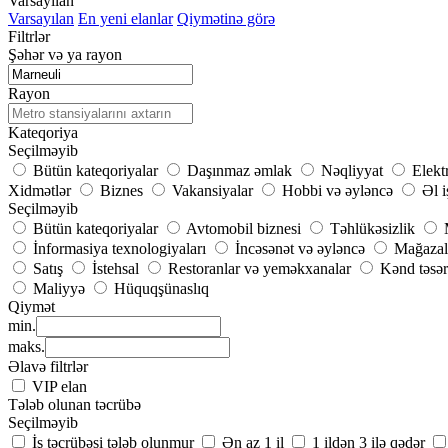
Varsayılan
Varsayılan
En yeni elanlar
Qiymətinə görə
Filtrlər
Şəhər və ya rayon
Rayon
Kateqoriya
Seçilməyib
Bütün kateqoriyalar
Daşınmaz əmlak
Nəqliyyat
Elekt
Xidmətlər
Biznes
Vakansiyalar
Hobbi və əyləncə
Əl i
Seçilməyib
Bütün kateqoriyalar
Avtomobil biznesi
Təhlükəsizlik
İnformasiya texnologiyaları
İncəsənət və əyləncə
Mağazal
Satış
İstehsal
Restoranlar və yeməkxanalar
Kənd təsər
Maliyyə
Hüquqşünaslıq
Qiymət
min.
maks.
Əlavə filtrlər
VIP elan
Tələb olunan təcrübə
Seçilməyib
İş təcrübəsi tələb olunmur
Ən az 1 il
1 ildən 3 ilə qədər