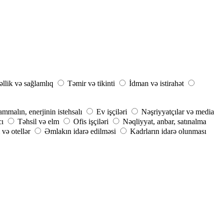
llik və sağlamlıq
Təmir və tikinti
İdman və istirahət
mmalın, enerjinin istehsalı
Ev işçiləri
Nəşriyyatçılar və media
cı
Təhsil və elm
Ofis işçiləri
Nəqliyyat, anbar, satınalma
və otellər
Əmlakın idarə edilməsi
Kadrların idarə olunması