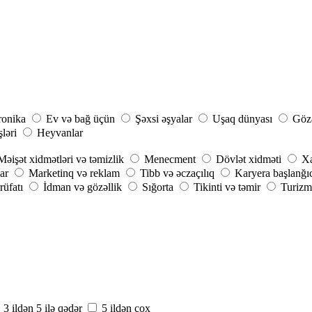
ronika
Ev və bağ üçün
Şəxsi əşyalar
Uşaq dünyası
Gözə
şləri
Heyvanlar
Məişət xidmətləri və təmizlik
Menecment
Dövlət xidməti
Xa
ar
Marketinq və reklam
Tibb və əczaçılıq
Karyera başlanğı
rüfatı
İdman və gözəllik
Sığorta
Tikinti və təmir
Turizm 
3 ildən 5 ilə qədər
5 ildən çox