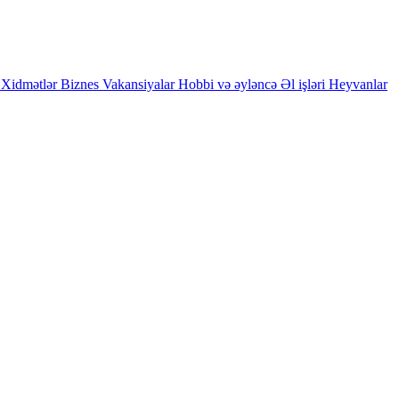
Xidmətlər
Biznes
Vakansiyalar
Hobbi və əyləncə
Əl işləri
Heyvanlar