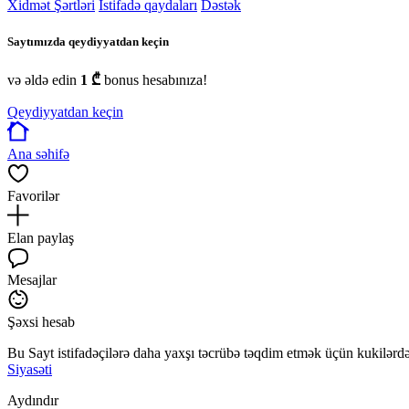
Xidmət Şərtləri
İstifadə qaydaları
Dəstək
Saytımızda qeydiyyatdan keçin
və əldə edin
1 ₾
bonus hesabınıza!
Qeydiyyatdan keçin
Ana səhifə
Favorilər
Elan paylaş
Mesajlar
Şəxsi hesab
Bu Sayt istifadəçilərə daha yaxşı təcrübə təqdim etmək üçün kukilərdən
Siyasəti
Aydındır