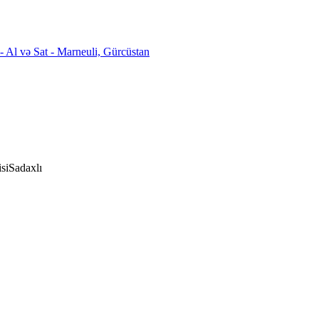
si
Sadaxlı