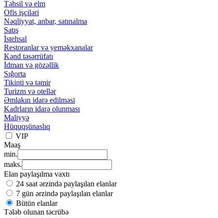
Təhsil və elm
Ofis işçiləri
Nəqliyyat, anbar, satınalma
Satış
İstehsal
Restoranlar və yeməkxanalar
Kənd təsərrüfatı
İdman və gözəllik
Sığorta
Tikinti və təmir
Turizm və otellər
Əmlakın idarə edilməsi
Kadrların idarə olunması
Maliyyə
Hüquqşünaslıq
VIP
Maaş
min.
maks.
Elan paylaşılma vaxtı
24 saat ərzində paylaşılan elanlar
7 gün ərzində paylaşılan elanlar
Bütün elanlar
Tələb olunan təcrübə