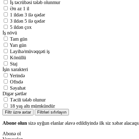
İş təcrübəsi tələb olunmur
Ən az 1 il
1 ildən 3 ilə qədər
3 ildən 5 ilə qədər
5 ildən çox
İş növü
Tam gün
Yarı gün
Layihə/müvəqqəti iş
Könüllü
Staj
İşin xarakteri
Yerində
Ofisdə
Səyahət
Digər şərtlər
Təcili tələb olunur
18 yaş altı mümkündür
Filtr üzrə axtar
Filtrləri sıfırlayın
Abone olun
sizə uyğun elanlar əlavə edildiyində ilk siz xəbər alacaqs
Abonə ol