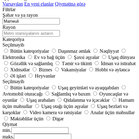
Varsayılan
En yeni elanlar
Qiymətinə görə
Filtrlər
Şəhər və ya rayon
Rayon
Kateqoriya
Seçilməyib
Bütün kateqoriyalar
Daşınmaz əmlak
Nəqliyyat
Elektronika
Ev və bağ üçün
Şəxsi əşyalar
Uşaq dünyası
Gözəllik və sağlamlıq
Təmir və tikinti
İdman və istirahət
Xidmətlər
Biznes
Vakansiyalar
Hobbi və əyləncə
Əl işləri
Heyvanlar
Seçilməyib
Bütün kateqoriyalar
Uşaq geyimləri və ayaqqabıları
Avtomobil oturacağı
Sağlamlıq və baxım
Oyuncaqlar və
oyunlar
Uşaq arabaları
Qidalanma və içəcəklər
Hamam
üçün məhsullar
Uşaq otağı üçün əşyalar
Uşaq bezləri və
karşoklar
Video kamera və ratsiyalar
Analar üçün məhsullar
Məktəblilər üçün
Digər
Qiymət
min.
maks.