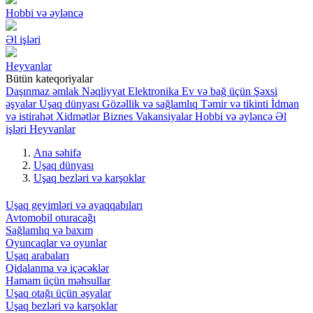
Hobbi və əyləncə
Əl işləri
Heyvanlar
Bütün kateqoriyalar
Daşınmaz əmlak
Nəqliyyat
Elektronika
Ev və bağ üçün
Şəxsi
əşyalar
Uşaq dünyası
Gözəllik və sağlamlıq
Təmir və tikinti
İdman
və istirahət
Xidmətlər
Biznes
Vakansiyalar
Hobbi və əyləncə
Əl
işləri
Heyvanlar
Ana səhifə
Uşaq dünyası
Uşaq bezləri və karşoklar
Uşaq geyimləri və ayaqqabıları
Avtomobil oturacağı
Sağlamlıq və baxım
Oyuncaqlar və oyunlar
Uşaq arabaları
Qidalanma və içəcəklər
Hamam üçün məhsullar
Uşaq otağı üçün əşyalar
Uşaq bezləri və karşoklar