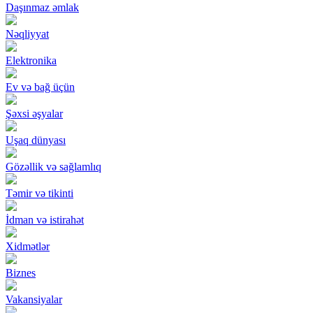
Daşınmaz əmlak
Nəqliyyat
Elektronika
Ev və bağ üçün
Şəxsi əşyalar
Uşaq dünyası
Gözəllik və sağlamlıq
Təmir və tikinti
İdman və istirahət
Xidmətlər
Biznes
Vakansiyalar