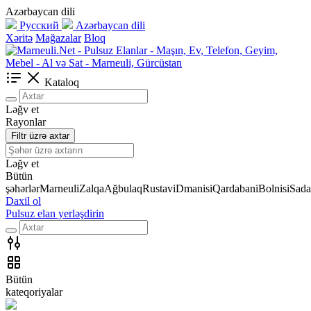
Azərbaycan dili
Русский
Azərbaycan dili
Xəritə
Mağazalar
Bloq
Kataloq
Ləğv et
Rayonlar
Filtr üzrə axtar
Ləğv et
Bütün
şəhərlər
Marneuli
Zalqa
Ağbulaq
Rustavi
Dmanisi
Qardabani
Bolnisi
Sada
Daxil ol
Pulsuz elan yerləşdirin
Bütün
kateqoriyalar