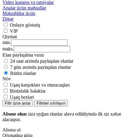
Video kamera və ratsiyalar
Analar üçün məhsullar
Məktəblilər üçün
Digər
Onlayn göstəriş
VIP
Qiymət
min.
maks.
Elan paylaşılma vaxtı
24 saat ərzində paylaşılan elanlar
7 gün ərzində paylaşılan elanlar
Bütün elanlar
Növ
Uşaq karşokları və oturacaqları
Birdəfəlik bələklər
Uşaq bezləri
Filtr üzrə axtar
Filtrləri sıfırlayın
Abone olun
sizə uyğun elanlar əlavə edildiyində ilk siz xəbər
alacaqsız.
Abonə ol
Qiymətinə görə