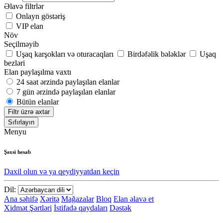
Əlavə filtrlər
Onlayn göstəriş
VIP elan
Növ
Seçilməyib
Uşaq karşokları və oturacaqları
Birdəfəlik bələklər
Uşaq
bezləri
Elan paylaşılma vaxtı
24 saat ərzində paylaşılan elanlar
7 gün ərzində paylaşılan elanlar
Bütün elanlar
Filtr üzrə axtar
Sıfırlayın
Menyu
Şəxsi hesab
Daxil olun və ya qeydiyyatdan keçin
Dil:
Ana səhifə
Xəritə
Mağazalar
Bloq
Elan əlavə et
Xidmət Şərtləri
İstifadə qaydaları
Dəstək