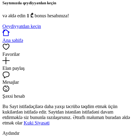
Saytımızda qeydiyyatdan keçin
və əldə edin
1 ₾
bonus hesabınıza!
Qeydiyyatdan keçin
Ana səhifə
Favorilər
Elan paylaş
Mesajlar
Şəxsi hesab
Bu Sayt istifadəçilərə daha yaxşı təcrübə təqdim etmək üçün
kukilərdən istifadə edir. Saytdan istənilən istifadəni davam
etdirməklə siz bununla razılaşırsınız. Ətraflı məlumatı buradan əldə
etmək olar
Kuki Siyasəti
Aydındır