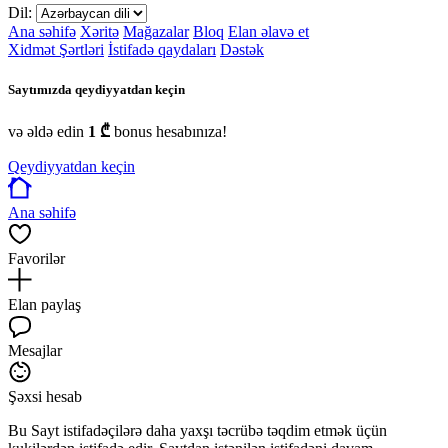
Dil:
Ana səhifə
Xəritə
Mağazalar
Bloq
Elan əlavə et
Xidmət Şərtləri
İstifadə qaydaları
Dəstək
Saytımızda qeydiyyatdan keçin
və əldə edin
1 ₾
bonus hesabınıza!
Qeydiyyatdan keçin
Ana səhifə
Favorilər
Elan paylaş
Mesajlar
Şəxsi hesab
Bu Sayt istifadəçilərə daha yaxşı təcrübə təqdim etmək üçün