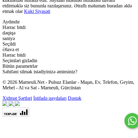
kukilərdən istifadə edir. Saytdan istənilən istifadəni davam
etdirməklə siz bununla razılaşırsınız. Ətraflı məlumatı buradan əldə
etmək olar
Kuki Siyasəti
Aydındır
Hərrac bitdi
dəqiqə
saniyə
Seçildi
Əlavə et
Hərrac bitdi
Seçimləri gizlədin
Bütün parametrlər
Səhifəni silmək istədiyinizə əminsiniz?
© 2026 Marneuli.Net - Pulsuz Elanlar - Maşın, Ev, Telefon, Geyim,
Mebel - Al və Sat - Marneuli, Gürcüstan
Xidmət Şərtləri
İstifadə qaydaları
Dəstək