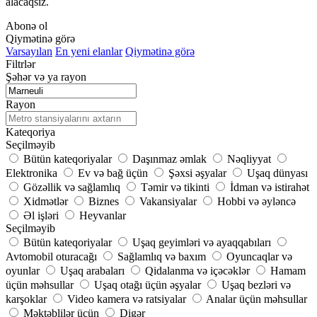
alacaqsız.
Abonə ol
Qiymətinə görə
Varsayılan
En yeni elanlar
Qiymətinə görə
Filtrlər
Şəhər və ya rayon
Rayon
Kateqoriya
Seçilməyib
Bütün kateqoriyalar
Daşınmaz əmlak
Nəqliyyat
Elektronika
Ev və bağ üçün
Şəxsi əşyalar
Uşaq dünyası
Gözəllik və sağlamlıq
Təmir və tikinti
İdman və istirahət
Xidmətlər
Biznes
Vakansiyalar
Hobbi və əyləncə
Əl işləri
Heyvanlar
Seçilməyib
Bütün kateqoriyalar
Uşaq geyimləri və ayaqqabıları
Avtomobil oturacağı
Sağlamlıq və baxım
Oyuncaqlar və
oyunlar
Uşaq arabaları
Qidalanma və içəcəklər
Hamam
üçün məhsullar
Uşaq otağı üçün əşyalar
Uşaq bezləri və
karşoklar
Video kamera və ratsiyalar
Analar üçün məhsullar
Məktəblilər üçün
Digər