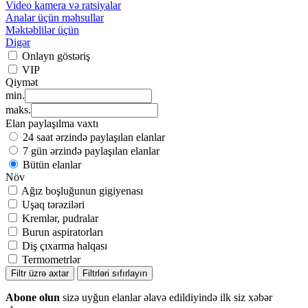
Video kamera və ratsiyalar
Analar üçün məhsullar
Məktəblilər üçün
Digər
Onlayn göstəriş
VIP
Qiymət
min.
maks.
Elan paylaşılma vaxtı
24 saat ərzində paylaşılan elanlar
7 gün ərzində paylaşılan elanlar
Bütün elanlar
Növ
Ağız boşluğunun gigiyenası
Uşaq tərəziləri
Kremlər, pudralar
Burun aspiratorları
Diş çıxarma halqası
Termometrlər
Filtr üzrə axtar
Filtrləri sıfırlayın
Abone olun
sizə uyğun elanlar əlavə edildiyində ilk siz xəbər