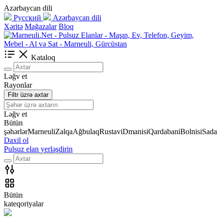
Azərbaycan dili
Русский
Azərbaycan dili
Xəritə
Mağazalar
Bloq
Kataloq
Ləğv et
Rayonlar
Filtr üzrə axtar
Ləğv et
Bütün
şəhərlər
Marneuli
Zalqa
Ağbulaq
Rustavi
Dmanisi
Qardabani
Bolnisi
Sada
Daxil ol
Pulsuz elan yerləşdirin
Bütün
kateqoriyalar