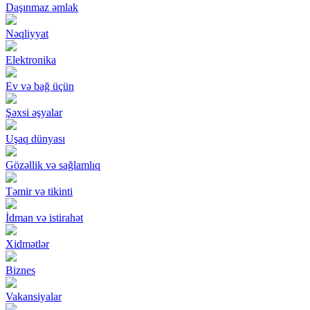
Daşınmaz əmlak
Nəqliyyat
Elektronika
Ev və bağ üçün
Şəxsi əşyalar
Uşaq dünyası
Gözəllik və sağlamlıq
Təmir və tikinti
İdman və istirahət
Xidmətlər
Biznes
Vakansiyalar