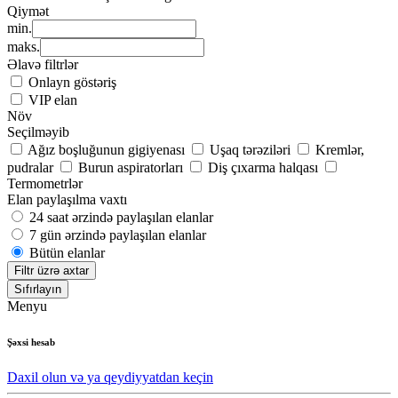
Qiymət
min.
maks.
Əlavə filtrlər
Onlayn göstəriş
VIP elan
Növ
Seçilməyib
Ağız boşluğunun gigiyenası
Uşaq tərəziləri
Kremlər,
pudralar
Burun aspiratorları
Diş çıxarma halqası
Termometrlər
Elan paylaşılma vaxtı
24 saat ərzində paylaşılan elanlar
7 gün ərzində paylaşılan elanlar
Bütün elanlar
Filtr üzrə axtar
Sıfırlayın
Menyu
Şəxsi hesab
Daxil olun və ya qeydiyyatdan keçin