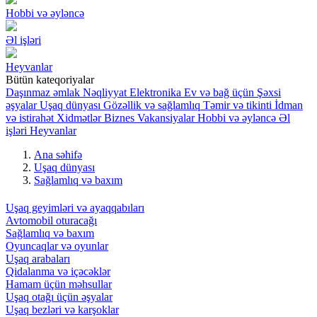
Hobbi və əyləncə
Əl işləri
Heyvanlar
Bütün kateqoriyalar
Daşınmaz əmlak
Nəqliyyat
Elektronika
Ev və bağ üçün
Şəxsi
əşyalar
Uşaq dünyası
Gözəllik və sağlamlıq
Təmir və tikinti
İdman
və istirahət
Xidmətlər
Biznes
Vakansiyalar
Hobbi və əyləncə
Əl
işləri
Heyvanlar
Ana səhifə
Uşaq dünyası
Sağlamlıq və baxım
Uşaq geyimləri və ayaqqabıları
Avtomobil oturacağı
Sağlamlıq və baxım
Oyuncaqlar və oyunlar
Uşaq arabaları
Qidalanma və içəcəklər
Hamam üçün məhsullar
Uşaq otağı üçün əşyalar
Uşaq bezləri və karşoklar