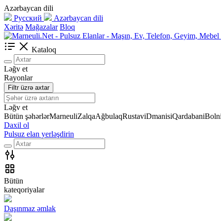
Azərbaycan dili
Русский
Azərbaycan dili
Xəritə
Mağazalar
Bloq
Kataloq
Ləğv et
Rayonlar
Filtr üzrə axtar
Ləğv et
Bütün şəhərlər
Marneuli
Zalqa
Ağbulaq
Rustavi
Dmanisi
Qardabani
Bolni
Daxil ol
Pulsuz elan yerləşdirin
Bütün
kateqoriyalar
Daşınmaz əmlak