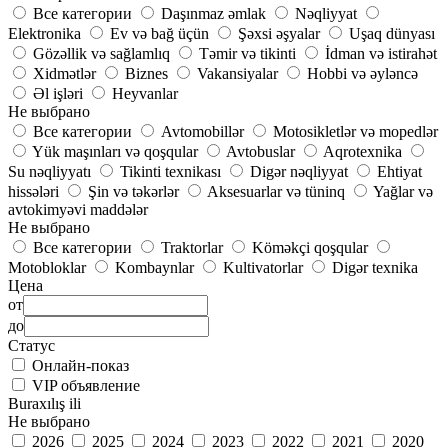
Все категории
Daşınmaz əmlak
Nəqliyyat
Elektronika
Ev və bağ üçün
Şəxsi əşyalar
Uşaq dünyası
Gözəllik və sağlamlıq
Təmir və tikinti
İdman və istirahət
Xidmətlər
Biznes
Vakansiyalar
Hobbi və əyləncə
Əl işləri
Heyvanlar
Не выбрано
Все категории
Avtomobillər
Motosikletlər və mopedlər
Yük maşınları və qoşqular
Avtobuslar
Aqrotexnika
Su nəqliyyatı
Tikinti texnikası
Digər nəqliyyat
Ehtiyat
hissələri
Şin və təkərlər
Aksesuarlar və tüninq
Yağlar və
avtokimyəvi maddələr
Не выбрано
Все категории
Traktorlar
Köməkçi qoşqular
Motobloklar
Kombaynlar
Kultivatorlar
Digər texnika
Цена
от
до
Статус
Онлайн-показ
VIP объявление
Buraxılış ili
Не выбрано
2026
2025
2024
2023
2022
2021
2020