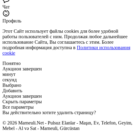
Чат
Профиль
Этот Сайт использует файлы cookies для более удобной
работы пользователей с ним. Продолжая любое дальнейшее
использование Сайта, Вы соглашаетесь с этим. Более
подробная информация доступна в
Политики использования
cookie
Понятно
Аукцион завершен
минут
секунд
Выбрано
Добавить
Аукцион завершен
Скрыть параметры
Все параметры
Вы действительно хотите удалить страницу?
© 2026 Marneuli.Net - Pulsuz Elanlar - Maşın, Ev, Telefon, Geyim,
Mebel - Al və Sat - Marneuli, Gürcüstan