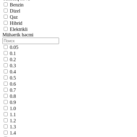
Benzin
Dizel
Qaz
Hibrid
Elektrikli
Mühərrik həcmi
0.05
0.1
0.2
0.3
0.4
0.5
0.6
0.7
0.8
0.9
1.0
1.1
1.2
1.3
1.4