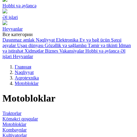
Hobbi və əyləncə
Əl işləri
Heyvanlar
Все категории
Daşınmaz əmlak
Nəqliyyat
Elektronika
Ev və bağ üçün
Şəxsi
əşyalar
Uşaq dünyası
Gözəllik və sağlamlıq
Təmir və tikinti
İdman
və istirahət
Xidmətlər
Biznes
Vakansiyalar
Hobbi və əyləncə
Əl
işləri
Heyvanlar
Главная
Nəqliyyat
Aqrotexnika
Motobloklar
Motobloklar
Traktorlar
Köməkçi qoşqular
Motobloklar
Kombaynlar
Kultivatorlar