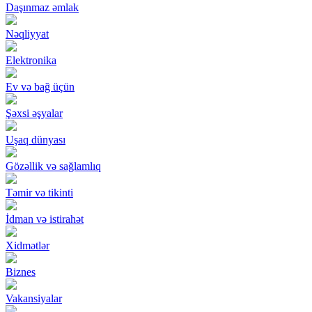
Daşınmaz əmlak
Nəqliyyat
Elektronika
Ev və bağ üçün
Şəxsi əşyalar
Uşaq dünyası
Gözəllik və sağlamlıq
Təmir və tikinti
İdman və istirahət
Xidmətlər
Biznes
Vakansiyalar