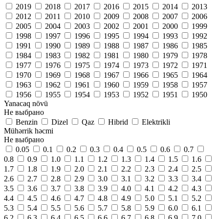
2019
2018
2017
2016
2015
2014
2013
2012
2011
2010
2009
2008
2007
2006
2005
2004
2003
2002
2001
2000
1999
1998
1997
1996
1995
1994
1993
1992
1991
1990
1989
1988
1987
1986
1985
1984
1983
1982
1981
1980
1979
1978
1977
1976
1975
1974
1973
1972
1971
1970
1969
1968
1967
1966
1965
1964
1963
1962
1961
1960
1959
1958
1957
1956
1955
1954
1953
1952
1951
1950
Yanacaq növü
Не выбрано
Benzin
Dizel
Qaz
Hibrid
Elektrikli
Mühərrik həcmi
Не выбрано
0.05
0.1
0.2
0.3
0.4
0.5
0.6
0.7
0.8
0.9
1.0
1.1
1.2
1.3
1.4
1.5
1.6
1.7
1.8
1.9
2.0
2.1
2.2
2.3
2.4
2.5
2.6
2.7
2.8
2.9
3.0
3.1
3.2
3.3
3.4
3.5
3.6
3.7
3.8
3.9
4.0
4.1
4.2
4.3
4.4
4.5
4.6
4.7
4.8
4.9
5.0
5.1
5.2
5.3
5.4
5.5
5.6
5.7
5.8
5.9
6.0
6.1
6.2
6.3
6.4
6.5
6.6
6.7
6.8
6.9
7.0