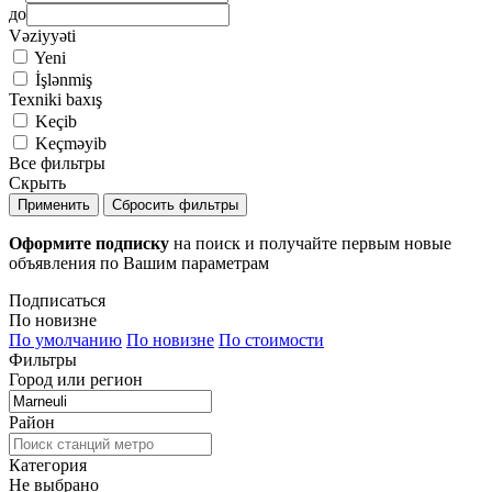
до
Vəziyyəti
Yeni
İşlənmiş
Texniki baxış
Keçib
Keçməyib
Все фильтры
Скрыть
Применить
Сбросить фильтры
Оформите подписку
на поиск и получайте первым новые
объявления по Вашим параметрам
Подписаться
По новизне
По умолчанию
По новизне
По стоимости
Фильтры
Город или регион
Район
Категория
Не выбрано