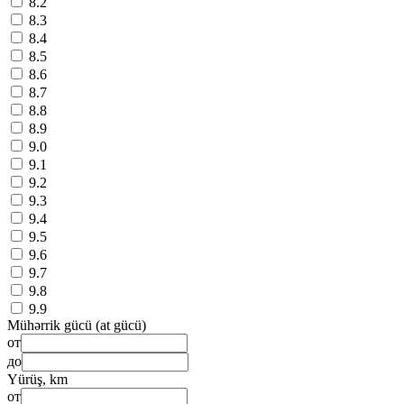
8.2
8.3
8.4
8.5
8.6
8.7
8.8
8.9
9.0
9.1
9.2
9.3
9.4
9.5
9.6
9.7
9.8
9.9
Mühərrik gücü (at gücü)
от
до
Yürüş, km
от