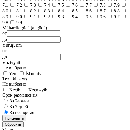
7.1
7.2
7.3
7.4
7.5
7.6
7.7
7.8
7.9
8.0
8.1
8.2
8.3
8.4
8.5
8.6
8.7
8.8
8.9
9.0
9.1
9.2
9.3
9.4
9.5
9.6
9.7
9.8
9.9
Mühərrik gücü (at gücü)
от
до
Yürüş, km
от
до
Vəziyyəti
Не выбрано
Yeni
İşlənmiş
Texniki baxış
Не выбрано
Keçib
Keçməyib
Срок размещения
За 24 часа
За 7 дней
За все время
Применить
Сбросить
Меню