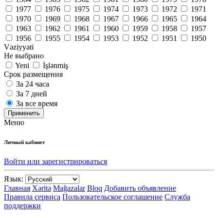
1977
1976
1975
1974
1973
1972
1971
1970
1969
1968
1967
1966
1965
1964
1963
1962
1961
1960
1959
1958
1957
1956
1955
1954
1953
1952
1951
1950
Vəziyyəti
Не выбрано
Yeni
İşlənmiş
Срок размещения
За 24 часа
За 7 дней
За все время
Применить
Меню
Личный кабинет
Войти или зарегистрироваться
Язык:
Главная
Xəritə
Mağazalar
Bloq
Добавить объявление
Правила сервиса
Пользовательское соглашение
Служба
поддержки