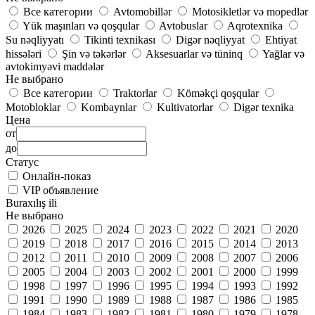
Все категории
Avtomobillər
Motosikletlər və mopedlər
Yük maşınları və qoşqular
Avtobuslar
Aqrotexnika
Su nəqliyyatı
Tikinti texnikası
Digər nəqliyyat
Ehtiyat
hissələri
Şin və təkərlər
Aksesuarlar və tüninq
Yağlar və
avtokimyəvi maddələr
Не выбрано
Все категории
Traktorlar
Köməkçi qoşqular
Motobloklar
Kombaynlar
Kultivatorlar
Digər texnika
Цена
от
до
Статус
Онлайн-показ
VIP объявление
Buraxılış ili
Не выбрано
2026
2025
2024
2023
2022
2021
2020
2019
2018
2017
2016
2015
2014
2013
2012
2011
2010
2009
2008
2007
2006
2005
2004
2003
2002
2001
2000
1999
1998
1997
1996
1995
1994
1993
1992
1991
1990
1989
1988
1987
1986
1985
1984
1983
1982
1981
1980
1979
1978