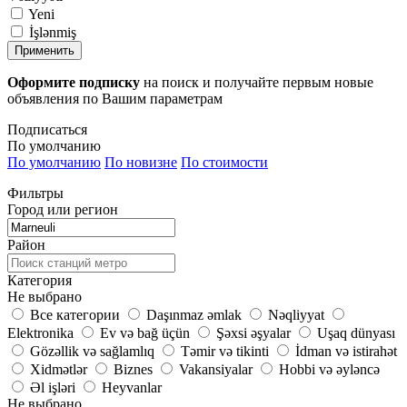
Yeni
İşlənmiş
Применить
Оформите подписку
на поиск и получайте первым новые
объявления по Вашим параметрам
Подписаться
По умолчанию
По умолчанию
По новизне
По стоимости
Фильтры
Город или регион
Район
Категория
Не выбрано
Все категории
Daşınmaz əmlak
Nəqliyyat
Elektronika
Ev və bağ üçün
Şəxsi əşyalar
Uşaq dünyası
Gözəllik və sağlamlıq
Təmir və tikinti
İdman və istirahət
Xidmətlər
Biznes
Vakansiyalar
Hobbi və əyləncə
Əl işləri
Heyvanlar
Не выбрано