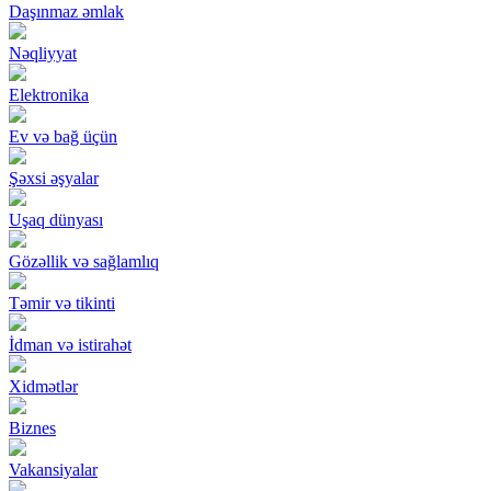
Daşınmaz əmlak
Nəqliyyat
Elektronika
Ev və bağ üçün
Şəxsi əşyalar
Uşaq dünyası
Gözəllik və sağlamlıq
Təmir və tikinti
İdman və istirahət
Xidmətlər
Biznes
Vakansiyalar