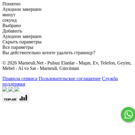
Понятно
Аукцион завершен
минут
секунд
Выбрано
Добавить
Аукцион завершен
Скрыть параметры
Все параметры
Вы действительно хотите удалить страницу?
© 2026 Marneuli.Net - Pulsuz Elanlar - Maşın, Ev, Telefon, Geyim,
Mebel - Al və Sat - Marneuli, Gürcüstan
Правила сервиса
Пользовательское соглашение
Служба
поддержки