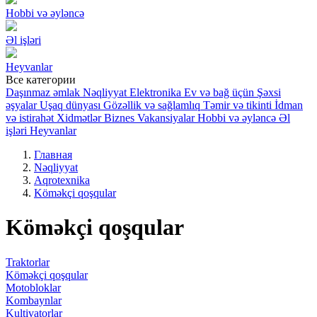
Hobbi və əyləncə
Əl işləri
Heyvanlar
Все категории
Daşınmaz əmlak
Nəqliyyat
Elektronika
Ev və bağ üçün
Şəxsi
əşyalar
Uşaq dünyası
Gözəllik və sağlamlıq
Təmir və tikinti
İdman
və istirahət
Xidmətlər
Biznes
Vakansiyalar
Hobbi və əyləncə
Əl
işləri
Heyvanlar
Главная
Nəqliyyat
Aqrotexnika
Köməkçi qoşqular
Köməkçi qoşqular
Traktorlar
Köməkçi qoşqular
Motobloklar
Kombaynlar
Kultivatorlar