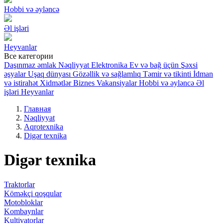
Hobbi və əyləncə
Əl işləri
Heyvanlar
Все категории
Daşınmaz əmlak
Nəqliyyat
Elektronika
Ev və bağ üçün
Şəxsi
əşyalar
Uşaq dünyası
Gözəllik və sağlamlıq
Təmir və tikinti
İdman
və istirahət
Xidmətlər
Biznes
Vakansiyalar
Hobbi və əyləncə
Əl
işləri
Heyvanlar
Главная
Nəqliyyat
Aqrotexnika
Digər texnika
Digər texnika
Traktorlar
Köməkçi qoşqular
Motobloklar
Kombaynlar
Kultivatorlar