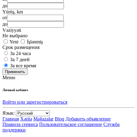
до
Yürüş, km
от
до
Vəziyyəti
Не выбрано
Yeni
İşlənmiş
Срок размещения
За 24 часа
За 7 дней
За все время
Применить
Меню
Личный кабинет
Войти или зарегистрироваться
Язык:
Главная
Xəritə
Mağazalar
Bloq
Добавить объявление
Правила сервиса
Пользовательское соглашение
Служба
поддержки