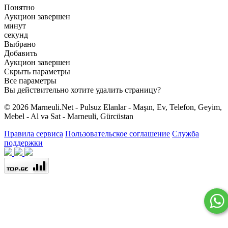
Понятно
Аукцион завершен
минут
секунд
Выбрано
Добавить
Аукцион завершен
Скрыть параметры
Все параметры
Вы действительно хотите удалить страницу?
© 2026 Marneuli.Net - Pulsuz Elanlar - Maşın, Ev, Telefon, Geyim,
Mebel - Al və Sat - Marneuli, Gürcüstan
Правила сервиса
Пользовательское соглашение
Служба
поддержки