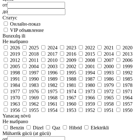
от
до
Статус
Онлайн-показ
VIP объявление
Buraxılış ili
Не выбрано
2026
2025
2024
2023
2022
2021
2020
2019
2018
2017
2016
2015
2014
2013
2012
2011
2010
2009
2008
2007
2006
2005
2004
2003
2002
2001
2000
1999
1998
1997
1996
1995
1994
1993
1992
1991
1990
1989
1988
1987
1986
1985
1984
1983
1982
1981
1980
1979
1978
1977
1976
1975
1974
1973
1972
1971
1970
1969
1968
1967
1966
1965
1964
1963
1962
1961
1960
1959
1958
1957
1956
1955
1954
1953
1952
1951
1950
Yanacaq növü
Не выбрано
Benzin
Dizel
Qaz
Hibrid
Elektrikli
Mühərrik gücü (at gücü)
от