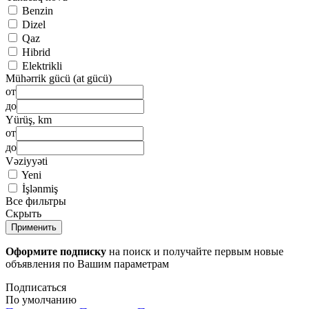
Benzin
Dizel
Qaz
Hibrid
Elektrikli
Mühərrik gücü (at gücü)
от
до
Yürüş, km
от
до
Vəziyyəti
Yeni
İşlənmiş
Все фильтры
Скрыть
Применить
Оформите подписку
на поиск и получайте первым новые
объявления по Вашим параметрам
Подписаться
По умолчанию