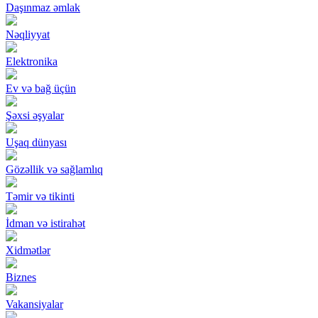
Daşınmaz əmlak
Nəqliyyat
Elektronika
Ev və bağ üçün
Şəxsi əşyalar
Uşaq dünyası
Gözəllik və sağlamlıq
Təmir və tikinti
İdman və istirahət
Xidmətlər
Biznes
Vakansiyalar