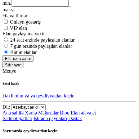
min.
maks.
Əlavə filtrlər
Onlayn göstəriş
VIP elan
Elan paylaşılma vaxtı
24 saat ərzində paylaşılan elanlar
7 gün ərzində paylaşılan elanlar
Bütün elanlar
Filtr üzrə axtar
Sıfırlayın
Menyu
Şəxsi hesab
Daxil olun və ya qeydiyyatdan keçin
Dil:
Ana səhifə
Xəritə
Mağazalar
Bloq
Elan əlavə et
Xidmət Şərtləri
İstifadə qaydaları
Dəstək
Saytımızda qeydiyyatdan keçin