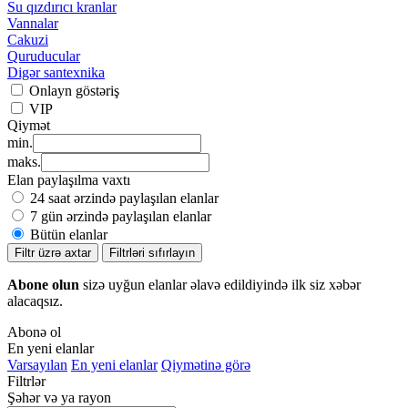
Su qızdırıcı kranlar
Vannalar
Cakuzi
Quruducular
Digər santexnika
Onlayn göstəriş
VIP
Qiymət
min.
maks.
Elan paylaşılma vaxtı
24 saat ərzində paylaşılan elanlar
7 gün ərzində paylaşılan elanlar
Bütün elanlar
Filtr üzrə axtar
Filtrləri sıfırlayın
Abone olun
sizə uyğun elanlar əlavə edildiyində ilk siz xəbər
alacaqsız.
Abonə ol
En yeni elanlar
Varsayılan
En yeni elanlar
Qiymətinə görə
Filtrlər
Şəhər və ya rayon