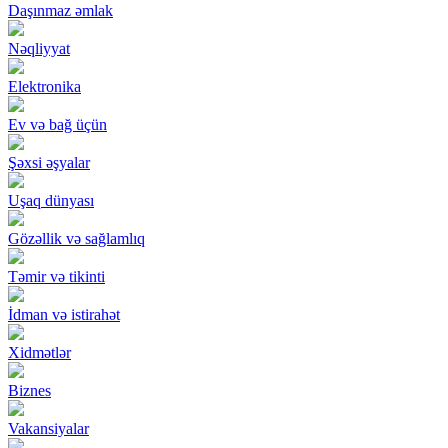
Daşınmaz əmlak
Nəqliyyat
Elektronika
Ev və bağ üçün
Şəxsi əşyalar
Uşaq dünyası
Gözəllik və sağlamlıq
Təmir və tikinti
İdman və istirahət
Xidmətlər
Biznes
Vakansiyalar