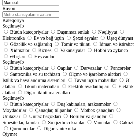
Rayon
Kateqoriya
Seçilməyib
Bütün kateqoriyalar
Daşınmaz əmlak
Nəqliyyat
Elektronika
Ev və bağ üçün
Şəxsi əşyalar
Uşaq dünyası
Gözəllik və sağlamlıq
Təmir və tikinti
İdman və istirahət
Xidmətlər
Biznes
Vakansiyalar
Hobbi və əyləncə
Əl işləri
Heyvanlar
Seçilməyib
Bütün kateqoriyalar
Qapılar
Darvazalar
Pəncərələr
Santexnika və su təchizatı
Ölçmə və işarələmə alətləri
İstilik və havalandırma sistemləri
Tavan üçün məhsullar
Əl
alətləri
Tikinti materialları
Elektrik avadanlıqları
Elektrik
alətləri
Digər tikinti materialları
Seçilməyib
Bütün kateqoriyalar
Duş kabinaları, arakəsmələr
Moydadırlar
Çanaqlar, tülpanlar
Mətbəx çanaqları
Unitazlar
Unitaz baçokları
Borular və şlanqlar
Smesitellər, kranlar
Su qızdırıcı kranlar
Vannalar
Cakuzi
Quruducular
Digər santexnika
Qiymət