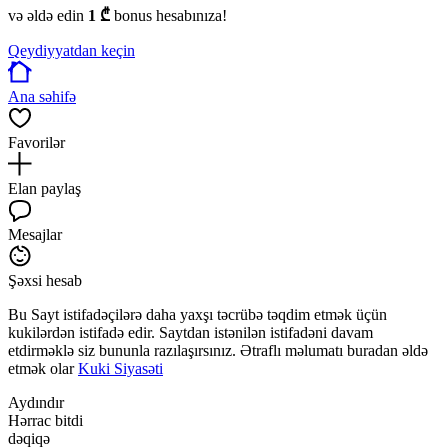
və əldə edin
1 ₾
bonus hesabınıza!
Qeydiyyatdan keçin
Ana səhifə
Favorilər
Elan paylaş
Mesajlar
Şəxsi hesab
Bu Sayt istifadəçilərə daha yaxşı təcrübə təqdim etmək üçün
kukilərdən istifadə edir. Saytdan istənilən istifadəni davam
etdirməklə siz bununla razılaşırsınız. Ətraflı məlumatı buradan əldə
etmək olar
Kuki Siyasəti
Aydındır
Hərrac bitdi
dəqiqə