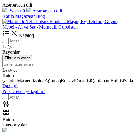
Azərbaycan dili
Русский
Azərbaycan dili
Xəritə
Mağazalar
Bloq
Kataloq
Ləğv et
Rayonlar
Filtr üzrə axtar
Ləğv et
Bütün
şəhərlər
Marneuli
Zalqa
Ağbulaq
Rustavi
Dmanisi
Qardabani
Bolnisi
Sada
Daxil ol
Pulsuz elan yerləşdirin
Bütün
kateqoriyalar