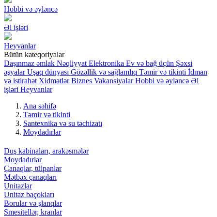
Hobbi və əyləncə
Əl işləri
Heyvanlar
Bütün kateqoriyalar
Daşınmaz əmlak
Nəqliyyat
Elektronika
Ev və bağ üçün
Şəxsi
əşyalar
Uşaq dünyası
Gözəllik və sağlamlıq
Təmir və tikinti
İdman
və istirahət
Xidmətlər
Biznes
Vakansiyalar
Hobbi və əyləncə
Əl
işləri
Heyvanlar
Ana səhifə
Təmir və tikinti
Santexnika və su təchizatı
Moydadırlar
Duş kabinaları, arakəsmələr
Moydadırlar
Çanaqlar, tülpanlar
Mətbəx çanaqları
Unitazlar
Unitaz baçokları
Borular və şlanqlar
Smesitellər, kranlar