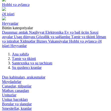
Hobbi və əyləncə
Əl işləri
Heyvanlar
Bütün kateqoriyalar
Daşınmaz əmlak
Nəqliyyat
Elektronika
Ev və bağ üçün
Şəxsi
əşyalar
Uşaq dünyası
Gözəllik və sağlamlıq
Təmir və tikinti
İdman
və istirahət
Xidmətlər
Biznes
Vakansiyalar
Hobbi və əyləncə
Əl
işləri
Heyvanlar
Ana səhifə
Təmir və tikinti
Santexnika və su təchizatı
Su qızdırıcı kranlar
Duş kabinaları, arakəsmələr
Moydadırlar
Çanaqlar, tülpanlar
Mətbəx çanaqları
Unitazlar
Unitaz baçokları
Borular və şlanqlar
Smesitellər, kranlar