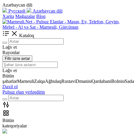
Azərbaycan dili
Русский
Azərbaycan dili
Xəritə
Mağazalar
Bloq
Kataloq
Ləğv et
Rayonlar
Filtr üzrə axtar
Ləğv et
Bütün
şəhərlər
Marneuli
Zalqa
Ağbulaq
Rustavi
Dmanisi
Qardabani
Bolnisi
Sada
Daxil ol
Pulsuz elan yerləşdirin
Bütün
kateqoriyalar