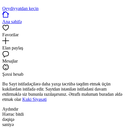
Qeydiyyatdan keçin
Ana səhifə
Favorilər
Elan paylaş
Mesajlar
Şəxsi hesab
Bu Sayt istifadəçilərə daha yaxşı təcrübə təqdim etmək üçün
kukilərdən istifadə edir. Saytdan istənilən istifadəni davam
etdirməklə siz bununla razılaşırsınız. Ətraflı məlumatı buradan əldə
etmək olar
Kuki Siyasəti
Aydındır
Hərrac bitdi
dəqiqə
saniyə