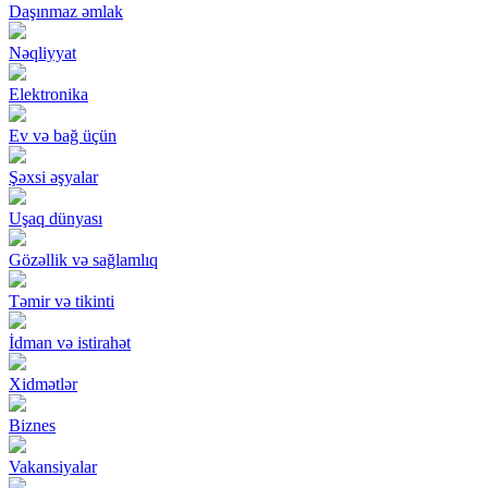
Daşınmaz əmlak
Nəqliyyat
Elektronika
Ev və bağ üçün
Şəxsi əşyalar
Uşaq dünyası
Gözəllik və sağlamlıq
Təmir və tikinti
İdman və istirahət
Xidmətlər
Biznes
Vakansiyalar