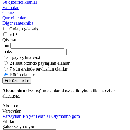
Su qızdırıcı kranlar
Vannalar
Cakuzi
Quruducular
Digər santexnika
Onlayn göstəriş
VIP
Qiymət
min.
maks.
Elan paylaşılma vaxtı
24 saat ərzində paylaşılan elanlar
7 gün ərzində paylaşılan elanlar
Bütün elanlar
Filtr üzrə axtar
Abone olun
sizə uyğun elanlar əlavə edildiyində ilk siz xəbər
alacaqsız.
Abonə ol
Varsayılan
Varsayılan
En yeni elanlar
Qiymətinə görə
Filtrlər
Şəhər və ya rayon