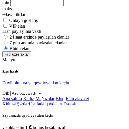
min.
maks.
Əlavə filtrlər
Onlayn göstəriş
VIP elan
Elan paylaşılma vaxtı
24 saat ərzində paylaşılan elanlar
7 gün ərzində paylaşılan elanlar
Bütün elanlar
Filtr üzrə axtar
Menyu
Şəxsi hesab
Daxil olun və ya qeydiyyatdan keçin
Dil:
Ana səhifə
Xəritə
Mağazalar
Bloq
Elan əlavə et
Xidmət Şərtləri
İstifadə qaydaları
Dəstək
Saytımızda qeydiyyatdan keçin
və əldə edin
1 ₾
bonus hesabınıza!