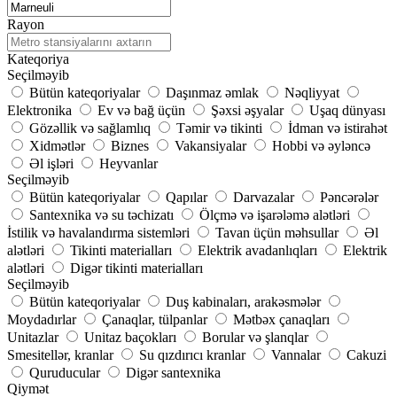
Rayon
Kateqoriya
Seçilməyib
Bütün kateqoriyalar
Daşınmaz əmlak
Nəqliyyat
Elektronika
Ev və bağ üçün
Şəxsi əşyalar
Uşaq dünyası
Gözəllik və sağlamlıq
Təmir və tikinti
İdman və istirahət
Xidmətlər
Biznes
Vakansiyalar
Hobbi və əyləncə
Əl işləri
Heyvanlar
Seçilməyib
Bütün kateqoriyalar
Qapılar
Darvazalar
Pəncərələr
Santexnika və su təchizatı
Ölçmə və işarələmə alətləri
İstilik və havalandırma sistemləri
Tavan üçün məhsullar
Əl
alətləri
Tikinti materialları
Elektrik avadanlıqları
Elektrik
alətləri
Digər tikinti materialları
Seçilməyib
Bütün kateqoriyalar
Duş kabinaları, arakəsmələr
Moydadırlar
Çanaqlar, tülpanlar
Mətbəx çanaqları
Unitazlar
Unitaz baçokları
Borular və şlanqlar
Smesitellər, kranlar
Su qızdırıcı kranlar
Vannalar
Cakuzi
Quruducular
Digər santexnika
Qiymət