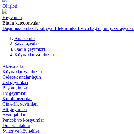
Əl işləri
Heyvanlar
Bütün kateqoriyalar
Daşınmaz əmlak
Nəqliyyat
Elektronika
Ev və bağ üçün
Şəxsi əşyalar
Ana səhifə
Şəxsi əşyalar
Qadın geyimləri
Köynəklər və bluzlar
Aksesuarlar
Köynəklər və bluzlar
Gələcək analar üçün
Üst geyimləri
Baş geyimləri
Ev geyimləri
Kombinezonlar
Çimərlik geyimləri
Alt geyimləri
Ayaqqabılar
Pencək və kostyumlar
Don və ətəklər
Sviter və köynəklər