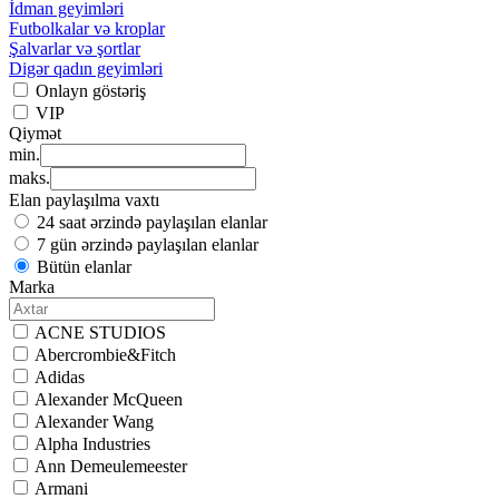
İdman geyimləri
Futbolkalar və kroplar
Şalvarlar və şortlar
Digər qadın geyimləri
Onlayn göstəriş
VIP
Qiymət
min.
maks.
Elan paylaşılma vaxtı
24 saat ərzində paylaşılan elanlar
7 gün ərzində paylaşılan elanlar
Bütün elanlar
Marka
ACNE STUDIOS
Abercrombie&Fitch
Adidas
Alexander McQueen
Alexander Wang
Alpha Industries
Ann Demeulemeester
Armani