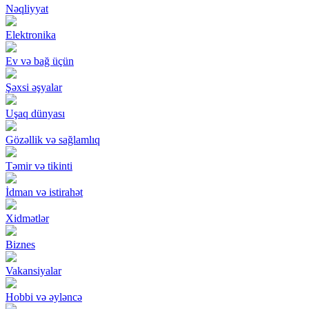
Nəqliyyat
Elektronika
Ev və bağ üçün
Şəxsi əşyalar
Uşaq dünyası
Gözəllik və sağlamlıq
Təmir və tikinti
İdman və istirahət
Xidmətlər
Biznes
Vakansiyalar
Hobbi və əyləncə