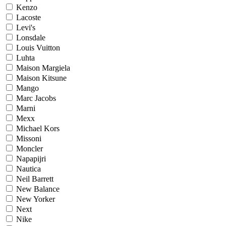
Kenzo
Lacoste
Levi's
Lonsdale
Louis Vuitton
Luhta
Maison Margiela
Maison Kitsune
Mango
Marc Jacobs
Marni
Mexx
Michael Kors
Missoni
Moncler
Napapijri
Nautica
Neil Barrett
New Balance
New Yorker
Next
Nike