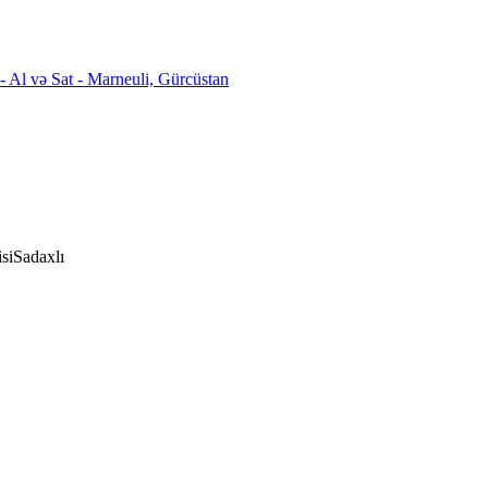
si
Sadaxlı