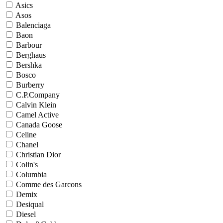
Asics
Asos
Balenciaga
Baon
Barbour
Berghaus
Bershka
Bosco
Burberry
C.P.Company
Calvin Klein
Camel Active
Canada Goose
Celine
Chanel
Christian Dior
Colin's
Columbia
Comme des Garcons
Demix
Desiqual
Diesel