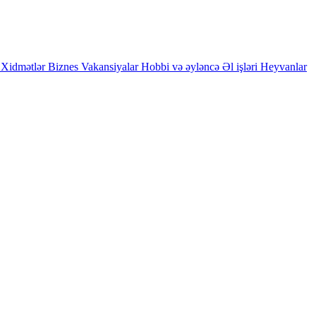
Xidmətlər
Biznes
Vakansiyalar
Hobbi və əyləncə
Əl işləri
Heyvanlar