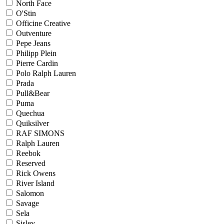
North Face
O'Stin
Officine Creative
Outventure
Pepe Jeans
Philipp Plein
Pierre Cardin
Polo Ralph Lauren
Prada
Pull&Bear
Puma
Quechua
Quiksilver
RAF SIMONS
Ralph Lauren
Reebok
Reserved
Rick Owens
River Island
Salomon
Savage
Sela
Sisley