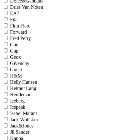
Dolce&Gabbana
Dries Van Noten
EA7
Fila
Finn Flare
Forward
Fred Perry
Gant
Gap
Geox
Givenchy
Gucci
H&M
Helly Hansen
Helmut Lang
Henderson
Iceberg
Icepeak
Isabel Marant
Jack Wolfskin
Jack&Jones
Jil Sander
Kappa