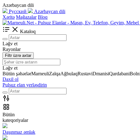
Azərbaycan dili
Русский
Azərbaycan dili
Xəritə
Mağazalar
Bloq
Kataloq
Ləğv et
Rayonlar
Filtr üzrə axtar
Ləğv et
Bütün şəhərlər
Marneuli
Zalqa
Ağbulaq
Rustavi
Dmanisi
Qardabani
Bolni
Daxil ol
Pulsuz elan yerləşdirin
Bütün
kateqoriyalar
Daşınmaz əmlak