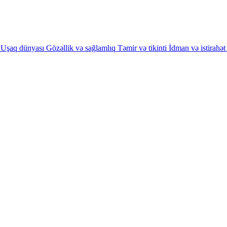
Uşaq dünyası
Gözəllik və sağlamlıq
Təmir və tikinti
İdman və istirahət