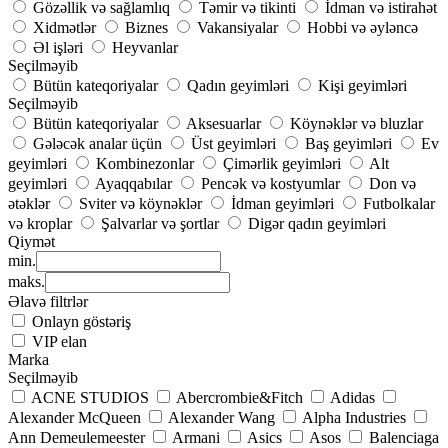
Gözəllik və sağlamlıq
Təmir və tikinti
İdman və istirahət
Xidmətlər
Biznes
Vakansiyalar
Hobbi və əyləncə
Əl işləri
Heyvanlar
Seçilməyib
Bütün kateqoriyalar
Qadın geyimləri
Kişi geyimləri
Seçilməyib
Bütün kateqoriyalar
Aksesuarlar
Köynəklər və bluzlar
Gələcək analar üçün
Üst geyimləri
Baş geyimləri
Ev
geyimləri
Kombinezonlar
Çimərlik geyimləri
Alt
geyimləri
Ayaqqabılar
Pencək və kostyumlar
Don və
ətəklər
Sviter və köynəklər
İdman geyimləri
Futbolkalar
və kroplar
Şalvarlar və şortlar
Digər qadın geyimləri
Qiymət
min.
maks.
Əlavə filtrlər
Onlayn göstəriş
VIP elan
Marka
Seçilməyib
ACNE STUDIOS
Abercrombie&Fitch
Adidas
Alexander McQueen
Alexander Wang
Alpha Industries
Ann Demeulemeester
Armani
Asics
Asos
Balenciaga