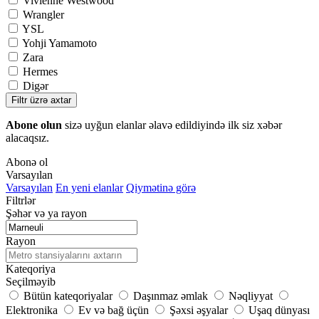
Vivienne Westwood
Wrangler
YSL
Yohji Yamamoto
Zara
Hermes
Digər
Filtr üzrə axtar
Abone olun
sizə uyğun elanlar əlavə edildiyində ilk siz xəbər
alacaqsız.
Abonə ol
Varsayılan
Varsayılan
En yeni elanlar
Qiymətinə görə
Filtrlər
Şəhər və ya rayon
Rayon
Kateqoriya
Seçilməyib
Bütün kateqoriyalar
Daşınmaz əmlak
Nəqliyyat
Elektronika
Ev və bağ üçün
Şəxsi əşyalar
Uşaq dünyası