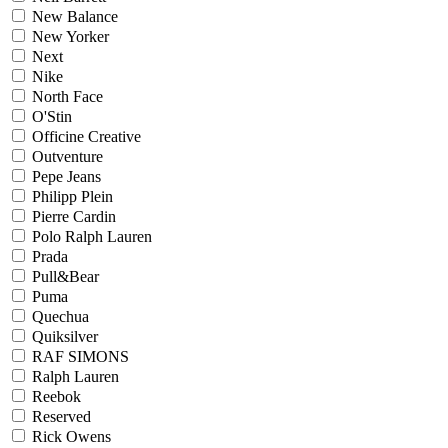
New Balance
New Yorker
Next
Nike
North Face
O'Stin
Officine Creative
Outventure
Pepe Jeans
Philipp Plein
Pierre Cardin
Polo Ralph Lauren
Prada
Pull&Bear
Puma
Quechua
Quiksilver
RAF SIMONS
Ralph Lauren
Reebok
Reserved
Rick Owens