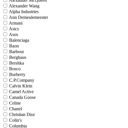
Alexander McQueen
Alexander Wang
Alpha Industries
Ann Demeulemeester
Armani
Asics
Asos
Balenciaga
Baon
Barbour
Berghaus
Bershka
Bosco
Burberry
C.P.Company
Calvin Klein
Camel Active
Canada Goose
Celine
Chanel
Christian Dior
Colin's
Columbia