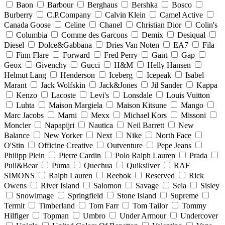
Baon
Barbour
Berghaus
Bershka
Bosco
Burberry
C.P.Company
Calvin Klein
Camel Active
Canada Goose
Celine
Chanel
Christian Dior
Colin's
Columbia
Comme des Garcons
Demix
Desiqual
Diesel
Dolce&Gabbana
Dries Van Noten
EA7
Fila
Finn Flare
Forward
Fred Perry
Gant
Gap
Geox
Givenchy
Gucci
H&M
Helly Hansen
Helmut Lang
Henderson
Iceberg
Icepeak
Isabel
Marant
Jack Wolfskin
Jack&Jones
Jil Sander
Kappa
Kenzo
Lacoste
Levi's
Lonsdale
Louis Vuitton
Luhta
Maison Margiela
Maison Kitsune
Mango
Marc Jacobs
Marni
Mexx
Michael Kors
Missoni
Moncler
Napapijri
Nautica
Neil Barrett
New
Balance
New Yorker
Next
Nike
North Face
O'Stin
Officine Creative
Outventure
Pepe Jeans
Philipp Plein
Pierre Cardin
Polo Ralph Lauren
Prada
Pull&Bear
Puma
Quechua
Quiksilver
RAF
SIMONS
Ralph Lauren
Reebok
Reserved
Rick
Owens
River Island
Salomon
Savage
Sela
Sisley
Snowimage
Springfield
Stone Island
Supreme
Termit
Timberland
Tom Farr
Tom Tailor
Tommy
Hilfiger
Topman
Umbro
Under Armour
Undercover