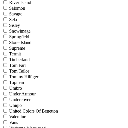
River Island
Salomon
Savage
Sela
Sisley
Snowimage
Springfield
Stone Island
Supreme
Termit
Timberland
Tom Farr
Tom Tailor
Tommy Hilfiger
Topman
Umbro
Under Armour
Undercover
Uniqlo
United Colors Of Benetton
Valentino
Vans