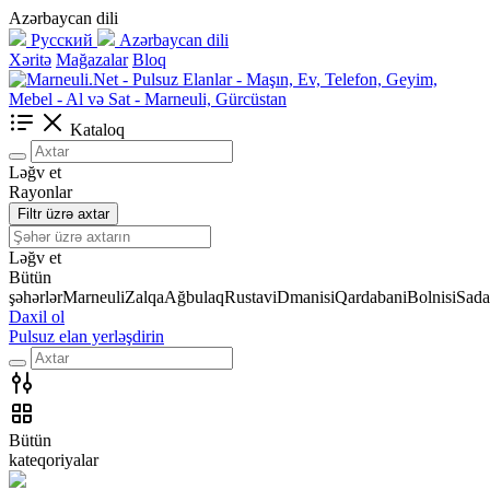
Azərbaycan dili
Русский
Azərbaycan dili
Xəritə
Mağazalar
Bloq
Kataloq
Ləğv et
Rayonlar
Filtr üzrə axtar
Ləğv et
Bütün
şəhərlər
Marneuli
Zalqa
Ağbulaq
Rustavi
Dmanisi
Qardabani
Bolnisi
Sada
Daxil ol
Pulsuz elan yerləşdirin
Bütün
kateqoriyalar