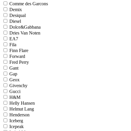
Comme des Garcons
Demix
Desiqual
Diesel
Dolce&Gabbana
Dries Van Noten
EA7
Fila
Finn Flare
Forward
Fred Perry
Gant
Gap
Geox
Givenchy
Gucci
H&M
Helly Hansen
Helmut Lang
Henderson
Iceberg
Icepeak