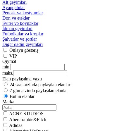
Alt geyimləri
Ayaqqabılar
Pencək və kostyumlar
Don və ətəklər
Sviter və köynəklər
İdman geyimləri
Futbolkalar və kroplar
Şalvarlar və şortlar
Digər qadın geyimləri
Onlayn göstəriş
VIP
Qiymət
min.
maks.
Elan paylaşılma vaxtı
24 saat ərzində paylaşılan elanlar
7 gün ərzində paylaşılan elanlar
Bütün elanlar
Marka
ACNE STUDIOS
Abercrombie&Fitch
Adidas