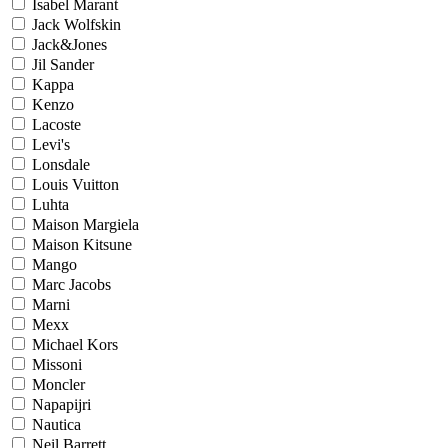
Isabel Marant
Jack Wolfskin
Jack&Jones
Jil Sander
Kappa
Kenzo
Lacoste
Levi's
Lonsdale
Louis Vuitton
Luhta
Maison Margiela
Maison Kitsune
Mango
Marc Jacobs
Marni
Mexx
Michael Kors
Missoni
Moncler
Napapijri
Nautica
Neil Barrett