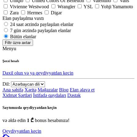
Uniqlo
United Colors Of Benetton
Valentino
Vans
Vivienne Westwood
Wrangler
YSL
Yohji Yamamoto
Zara
Hermes
Digər
Elan paylaşılma vaxtı
24 saat ərzində paylaşılan elanlar
7 gün ərzində paylaşılan elanlar
Bütün elanlar
Filtr üzrə axtar
Menyu
Şəxsi hesab
Daxil olun və ya qeydiyyatdan keçin
Dil:
Ana səhifə
Xəritə
Mağazalar
Bloq
Elan əlavə et
Xidmət Şərtləri
İstifadə qaydaları
Dəstək
Saytımızda qeydiyyatdan keçin
və əldə edin
1 ₾
bonus hesabınıza!
Qeydiyyatdan keçin