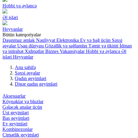
Hobbi və əyləncə
Əl işləri
Heyvanlar
Bütün kateqoriyalar
Daşınmaz əmlak
Nəqliyyat
Elektronika
Ev və bağ üçün
Şəxsi
əşyalar
Uşaq dünyası
Gözəllik və sağlamlıq
Təmir və tikinti
İdman
və istirahət
Xidmətlər
Biznes
Vakansiyalar
Hobbi və əyləncə
Əl
işləri
Heyvanlar
Ana səhifə
Şəxsi əşyalar
Qadın geyimləri
Digər qadın geyimləri
Aksesuarlar
Köynəklər və bluzlar
Gələcək analar üçün
Üst geyimləri
Baş geyimləri
Ev geyimləri
Kombinezonlar
Çimərlik geyimləri