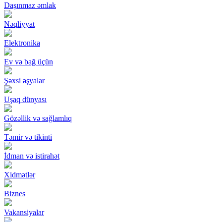
Daşınmaz əmlak
Nəqliyyat
Elektronika
Ev və bağ üçün
Şəxsi əşyalar
Uşaq dünyası
Gözəllik və sağlamlıq
Təmir və tikinti
İdman və istirahət
Xidmətlər
Biznes
Vakansiyalar