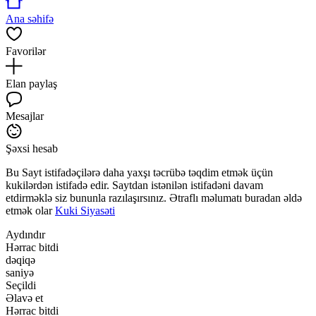
Ana səhifə
Favorilər
Elan paylaş
Mesajlar
Şəxsi hesab
Bu Sayt istifadəçilərə daha yaxşı təcrübə təqdim etmək üçün
kukilərdən istifadə edir. Saytdan istənilən istifadəni davam
etdirməklə siz bununla razılaşırsınız. Ətraflı məlumatı buradan əldə
etmək olar
Kuki Siyasəti
Aydındır
Hərrac bitdi
dəqiqə
saniyə
Seçildi
Əlavə et
Hərrac bitdi