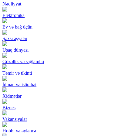
Nəqliyyat
Elektronika
Ev və bağ üçün
Şəxsi əşyalar
Uşaq dünyası
Gözəllik və sağlamlıq
Təmir və tikinti
İdman və istirahət
Xidmətlər
Biznes
Vakansiyalar
Hobbi və əyləncə