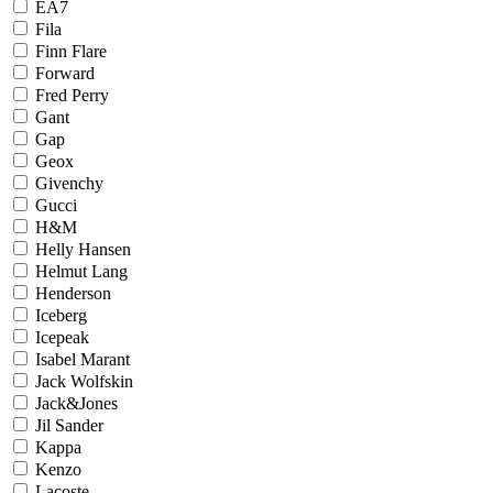
EA7
Fila
Finn Flare
Forward
Fred Perry
Gant
Gap
Geox
Givenchy
Gucci
H&M
Helly Hansen
Helmut Lang
Henderson
Iceberg
Icepeak
Isabel Marant
Jack Wolfskin
Jack&Jones
Jil Sander
Kappa
Kenzo
Lacoste