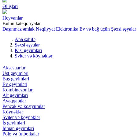
Əl işləri
Heyvanlar
Bütün kateqoriyalar
Daşınmaz əmlak
Nəqliyyat
Elektronika
Ev və bağ üçün
Şəxsi əşyalar
Ana səhifə
Şəxsi əşyalar
Kişi geyimləri
Sviter və köynəklər
Aksesuarlar
Üst geyimləri
Baş geyimləri
Ev geyimləri
Kombinezonlar
Alt geyimləri
Ayaqqabılar
Pencək və kostyumlar
Köynəklər
Sviter və köynəklər
İş geyimləri
İdman geyimləri
Polo və futbolkalar