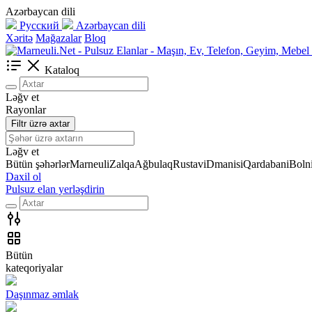
Azərbaycan dili
Русский
Azərbaycan dili
Xəritə
Mağazalar
Bloq
Kataloq
Ləğv et
Rayonlar
Filtr üzrə axtar
Ləğv et
Bütün şəhərlər
Marneuli
Zalqa
Ağbulaq
Rustavi
Dmanisi
Qardabani
Bolni
Daxil ol
Pulsuz elan yerləşdirin
Bütün
kateqoriyalar
Daşınmaz əmlak