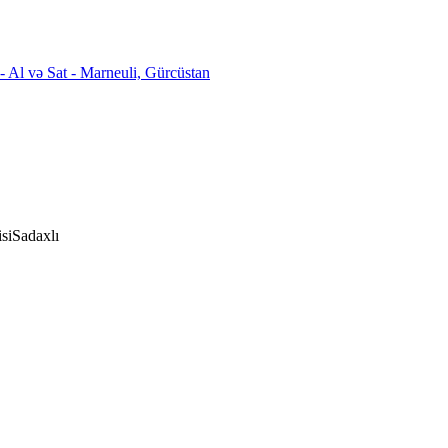
si
Sadaxlı