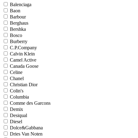
Balenciaga
Baon
Barbour
Berghaus
Bershka
Bosco
Burberry
C.P.Company
Calvin Klein
Camel Active
Canada Goose
Celine
Chanel
Christian Dior
Colin's
Columbia
Comme des Garcons
Demix
Desiqual
Diesel
Dolce&Gabbana
Dries Van Noten