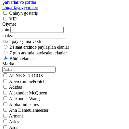
Şalvarlar və şortlar
Digər kişi geyimləri
Onlayn göstəriş
VIP
Qiymət
min.
maks.
Elan paylaşılma vaxtı
24 saat ərzində paylaşılan elanlar
7 gün ərzində paylaşılan elanlar
Bütün elanlar
Marka
ACNE STUDIOS
Abercrombie&Fitch
Adidas
Alexander McQueen
Alexander Wang
Alpha Industries
Ann Demeulemeester
Armani
Asics
Asos