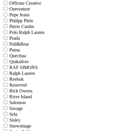
Officine Creative
Outventure
Pepe Jeans
Philipp Plein
Pierre Cardin
Polo Ralph Lauren
Prada
Pull&Bear
Puma
Quechua
Quiksilver
RAF SIMONS
Ralph Lauren
Reebok
Reserved
Rick Owens
River Island
Salomon
Savage
Sela
Sisley
Snowimage