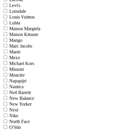
Levi's
Lonsdale
Louis Vuitton
Luhta
Maison Margiela
Maison Kitsune
Mango
Marc Jacobs
Marni
Mexx
Michael Kors
Missoni
Moncler
Napapijri
Nautica
Neil Barrett
New Balance
New Yorker
Next
Nike
North Face
O'Stin