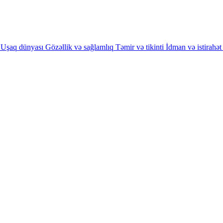
Uşaq dünyası
Gözəllik və sağlamlıq
Təmir və tikinti
İdman və istirahət