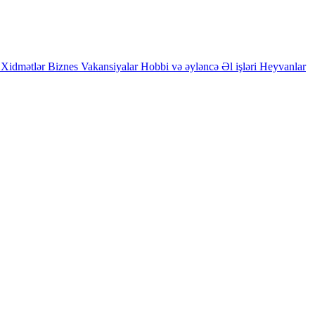
Xidmətlər
Biznes
Vakansiyalar
Hobbi və əyləncə
Əl işləri
Heyvanlar