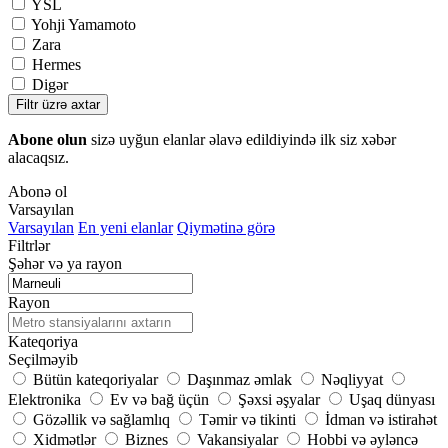
YSL
Yohji Yamamoto
Zara
Hermes
Digər
Filtr üzrə axtar
Abone olun
sizə uyğun elanlar əlavə edildiyində ilk siz xəbər
alacaqsız.
Abonə ol
Varsayılan
Varsayılan
En yeni elanlar
Qiymətinə görə
Filtrlər
Şəhər və ya rayon
Rayon
Kateqoriya
Seçilməyib
Bütün kateqoriyalar
Daşınmaz əmlak
Nəqliyyat
Elektronika
Ev və bağ üçün
Şəxsi əşyalar
Uşaq dünyası
Gözəllik və sağlamlıq
Təmir və tikinti
İdman və istirahət
Xidmətlər
Biznes
Vakansiyalar
Hobbi və əyləncə