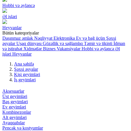
Hobbi və əyləncə
Əl işləri
Heyvanlar
Bütün kateqoriyalar
Daşınmaz əmlak
Nəqliyyat
Elektronika
Ev və bağ üçün
Şəxsi
əşyalar
Uşaq dünyası
Gözəllik və sağlamlıq
Təmir və tikinti
İdman
və istirahət
Xidmətlər
Biznes
Vakansiyalar
Hobbi və əyləncə
Əl
işləri
Heyvanlar
Ana səhifə
Şəxsi əşyalar
Kişi geyimləri
İş geyimləri
Aksesuarlar
Üst geyimləri
Baş geyimləri
Ev geyimləri
Kombinezonlar
Alt geyimləri
Ayaqqabılar
Pencək və kostyumlar