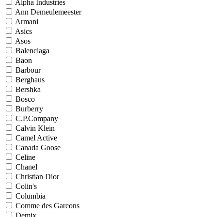
Alpha Industries
Ann Demeulemeester
Armani
Asics
Asos
Balenciaga
Baon
Barbour
Berghaus
Bershka
Bosco
Burberry
C.P.Company
Calvin Klein
Camel Active
Canada Goose
Celine
Chanel
Christian Dior
Colin's
Columbia
Comme des Garcons
Demix