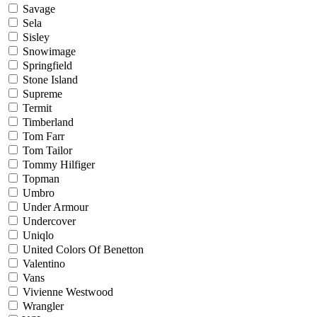
Savage
Sela
Sisley
Snowimage
Springfield
Stone Island
Supreme
Termit
Timberland
Tom Farr
Tom Tailor
Tommy Hilfiger
Topman
Umbro
Under Armour
Undercover
Uniqlo
United Colors Of Benetton
Valentino
Vans
Vivienne Westwood
Wrangler