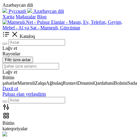
Azərbaycan dili
Русский
Azərbaycan dili
Xəritə
Mağazalar
Bloq
Kataloq
Ləğv et
Rayonlar
Filtr üzrə axtar
Ləğv et
Bütün
şəhərlər
Marneuli
Zalqa
Ağbulaq
Rustavi
Dmanisi
Qardabani
Bolnisi
Sada
Daxil ol
Pulsuz elan yerləşdirin
Bütün
kateqoriyalar