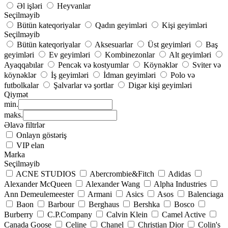
Əl işləri
Heyvanlar
Seçilməyib
Bütün kateqoriyalar
Qadın geyimləri
Kişi geyimləri
Seçilməyib
Bütün kateqoriyalar
Aksesuarlar
Üst geyimləri
Baş
geyimləri
Ev geyimləri
Kombinezonlar
Alt geyimləri
Ayaqqabılar
Pencək və kostyumlar
Köynəklər
Sviter və
köynəklər
İş geyimləri
İdman geyimləri
Polo və
futbolkalar
Şalvarlar və şortlar
Digər kişi geyimləri
Qiymət
min.
maks.
Əlavə filtrlər
Onlayn göstəriş
VIP elan
Marka
Seçilməyib
ACNE STUDIOS
Abercrombie&Fitch
Adidas
Alexander McQueen
Alexander Wang
Alpha Industries
Ann Demeulemeester
Armani
Asics
Asos
Balenciaga
Baon
Barbour
Berghaus
Bershka
Bosco
Burberry
C.P.Company
Calvin Klein
Camel Active
Canada Goose
Celine
Chanel
Christian Dior
Colin's