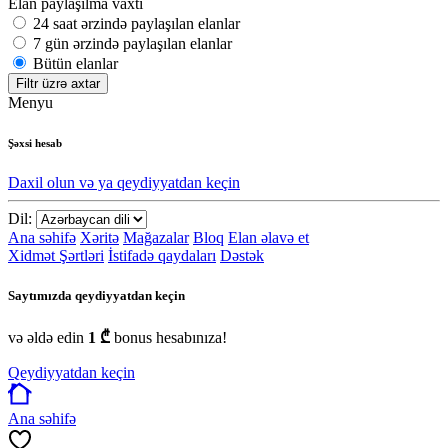
Elan paylaşılma vaxtı
24 saat ərzində paylaşılan elanlar
7 gün ərzində paylaşılan elanlar
Bütün elanlar
Filtr üzrə axtar
Menyu
Şəxsi hesab
Daxil olun və ya qeydiyyatdan keçin
Dil:
Ana səhifə
Xəritə
Mağazalar
Bloq
Elan əlavə et
Xidmət Şərtləri
İstifadə qaydaları
Dəstək
Saytımızda qeydiyyatdan keçin
və əldə edin
1 ₾
bonus hesabınıza!
Qeydiyyatdan keçin
Ana səhifə