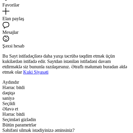
Favorilər
Elan paylaş
Mesajlar
Şəxsi hesab
Bu Sayt istifadəçilərə daha yaxşı təcrübə təqdim etmək üçün
kukilərdən istifadə edir. Saytdan istənilən istifadəni davam
etdirməklə siz bununla razılaşırsınız. Ətraflı məlumatı buradan əldə
etmək olar
Kuki Siyasəti
Aydındır
Hərrac bitdi
dəqiqə
saniyə
Seçildi
Əlavə et
Hərrac bitdi
Seçimləri gizlədin
Bütün parametrlər
Səhifəni silmək istədiyinizə əminsiniz?