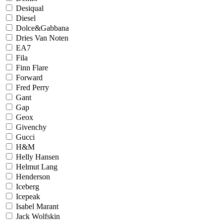
Desiqual
Diesel
Dolce&Gabbana
Dries Van Noten
EA7
Fila
Finn Flare
Forward
Fred Perry
Gant
Gap
Geox
Givenchy
Gucci
H&M
Helly Hansen
Helmut Lang
Henderson
Iceberg
Icepeak
Isabel Marant
Jack Wolfskin