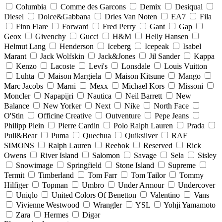
Columbia
Comme des Garcons
Demix
Desiqual
Diesel
Dolce&Gabbana
Dries Van Noten
EA7
Fila
Finn Flare
Forward
Fred Perry
Gant
Gap
Geox
Givenchy
Gucci
H&M
Helly Hansen
Helmut Lang
Henderson
Iceberg
Icepeak
Isabel
Marant
Jack Wolfskin
Jack&Jones
Jil Sander
Kappa
Kenzo
Lacoste
Levi's
Lonsdale
Louis Vuitton
Luhta
Maison Margiela
Maison Kitsune
Mango
Marc Jacobs
Marni
Mexx
Michael Kors
Missoni
Moncler
Napapijri
Nautica
Neil Barrett
New
Balance
New Yorker
Next
Nike
North Face
O'Stin
Officine Creative
Outventure
Pepe Jeans
Philipp Plein
Pierre Cardin
Polo Ralph Lauren
Prada
Pull&Bear
Puma
Quechua
Quiksilver
RAF
SIMONS
Ralph Lauren
Reebok
Reserved
Rick
Owens
River Island
Salomon
Savage
Sela
Sisley
Snowimage
Springfield
Stone Island
Supreme
Termit
Timberland
Tom Farr
Tom Tailor
Tommy
Hilfiger
Topman
Umbro
Under Armour
Undercover
Uniqlo
United Colors Of Benetton
Valentino
Vans
Vivienne Westwood
Wrangler
YSL
Yohji Yamamoto
Zara
Hermes
Digər