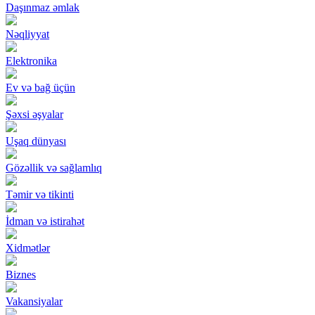
Daşınmaz əmlak
Nəqliyyat
Elektronika
Ev və bağ üçün
Şəxsi əşyalar
Uşaq dünyası
Gözəllik və sağlamlıq
Təmir və tikinti
İdman və istirahət
Xidmətlər
Biznes
Vakansiyalar