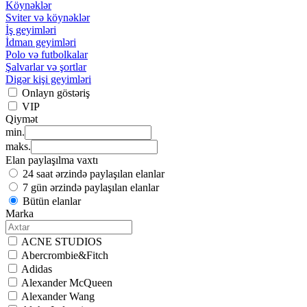
Köynəklər
Sviter və köynəklər
İş geyimləri
İdman geyimləri
Polo və futbolkalar
Şalvarlar və şortlar
Digər kişi geyimləri
Onlayn göstəriş
VIP
Qiymət
min.
maks.
Elan paylaşılma vaxtı
24 saat ərzində paylaşılan elanlar
7 gün ərzində paylaşılan elanlar
Bütün elanlar
Marka
ACNE STUDIOS
Abercrombie&Fitch
Adidas
Alexander McQueen
Alexander Wang