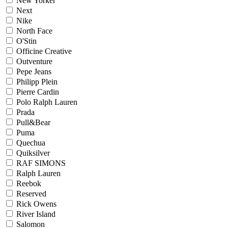
New Yorker
Next
Nike
North Face
O'Stin
Officine Creative
Outventure
Pepe Jeans
Philipp Plein
Pierre Cardin
Polo Ralph Lauren
Prada
Pull&Bear
Puma
Quechua
Quiksilver
RAF SIMONS
Ralph Lauren
Reebok
Reserved
Rick Owens
River Island
Salomon