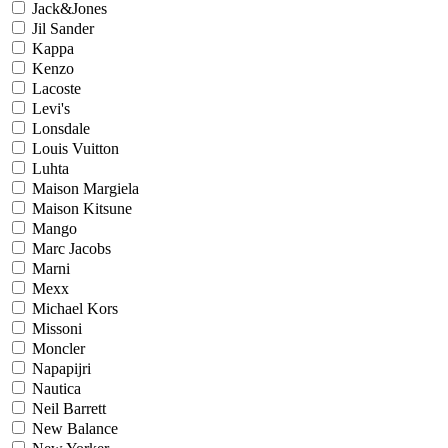
Jack&Jones
Jil Sander
Kappa
Kenzo
Lacoste
Levi's
Lonsdale
Louis Vuitton
Luhta
Maison Margiela
Maison Kitsune
Mango
Marc Jacobs
Marni
Mexx
Michael Kors
Missoni
Moncler
Napapijri
Nautica
Neil Barrett
New Balance