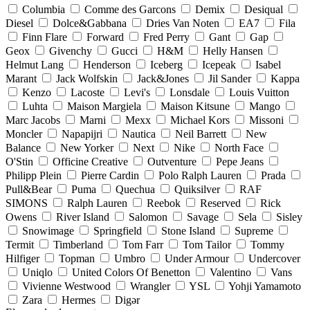
Columbia
Comme des Garcons
Demix
Desiqual
Diesel
Dolce&Gabbana
Dries Van Noten
EA7
Fila
Finn Flare
Forward
Fred Perry
Gant
Gap
Geox
Givenchy
Gucci
H&M
Helly Hansen
Helmut Lang
Henderson
Iceberg
Icepeak
Isabel
Marant
Jack Wolfskin
Jack&Jones
Jil Sander
Kappa
Kenzo
Lacoste
Levi's
Lonsdale
Louis Vuitton
Luhta
Maison Margiela
Maison Kitsune
Mango
Marc Jacobs
Marni
Mexx
Michael Kors
Missoni
Moncler
Napapijri
Nautica
Neil Barrett
New
Balance
New Yorker
Next
Nike
North Face
O'Stin
Officine Creative
Outventure
Pepe Jeans
Philipp Plein
Pierre Cardin
Polo Ralph Lauren
Prada
Pull&Bear
Puma
Quechua
Quiksilver
RAF
SIMONS
Ralph Lauren
Reebok
Reserved
Rick
Owens
River Island
Salomon
Savage
Sela
Sisley
Snowimage
Springfield
Stone Island
Supreme
Termit
Timberland
Tom Farr
Tom Tailor
Tommy
Hilfiger
Topman
Umbro
Under Armour
Undercover
Uniqlo
United Colors Of Benetton
Valentino
Vans
Vivienne Westwood
Wrangler
YSL
Yohji Yamamoto
Zara
Hermes
Digər