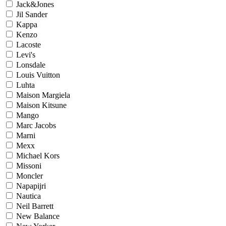
Jack&Jones
Jil Sander
Kappa
Kenzo
Lacoste
Levi's
Lonsdale
Louis Vuitton
Luhta
Maison Margiela
Maison Kitsune
Mango
Marc Jacobs
Marni
Mexx
Michael Kors
Missoni
Moncler
Napapijri
Nautica
Neil Barrett
New Balance