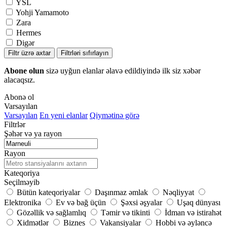
YSL
Yohji Yamamoto
Zara
Hermes
Digər
Filtr üzrə axtar
Filtrləri sıfırlayın
Abone olun
sizə uyğun elanlar əlavə edildiyində ilk siz xəbər
alacaqsız.
Abonə ol
Varsayılan
Varsayılan
En yeni elanlar
Qiymətinə görə
Filtrlər
Şəhər və ya rayon
Rayon
Kateqoriya
Seçilməyib
Bütün kateqoriyalar
Daşınmaz əmlak
Nəqliyyat
Elektronika
Ev və bağ üçün
Şəxsi əşyalar
Uşaq dünyası
Gözəllik və sağlamlıq
Təmir və tikinti
İdman və istirahət
Xidmətlər
Biznes
Vakansiyalar
Hobbi və əyləncə