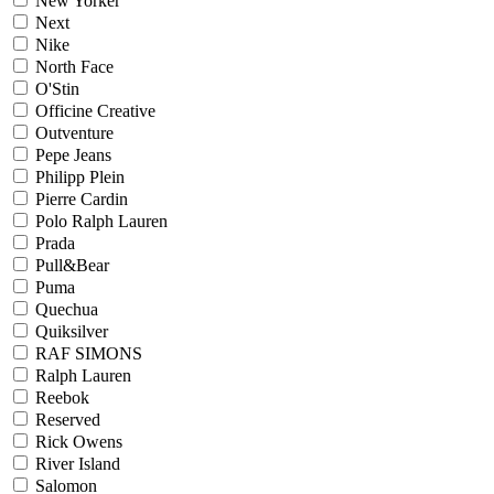
New Yorker
Next
Nike
North Face
O'Stin
Officine Creative
Outventure
Pepe Jeans
Philipp Plein
Pierre Cardin
Polo Ralph Lauren
Prada
Pull&Bear
Puma
Quechua
Quiksilver
RAF SIMONS
Ralph Lauren
Reebok
Reserved
Rick Owens
River Island
Salomon