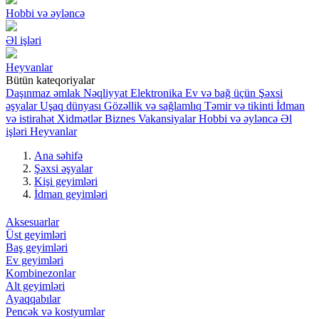
Hobbi və əyləncə
Əl işləri
Heyvanlar
Bütün kateqoriyalar
Daşınmaz əmlak
Nəqliyyat
Elektronika
Ev və bağ üçün
Şəxsi
əşyalar
Uşaq dünyası
Gözəllik və sağlamlıq
Təmir və tikinti
İdman
və istirahət
Xidmətlər
Biznes
Vakansiyalar
Hobbi və əyləncə
Əl
işləri
Heyvanlar
Ana səhifə
Şəxsi əşyalar
Kişi geyimləri
İdman geyimləri
Aksesuarlar
Üst geyimləri
Baş geyimləri
Ev geyimləri
Kombinezonlar
Alt geyimləri
Ayaqqabılar
Pencək və kostyumlar