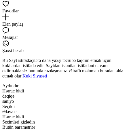
Favorilər
Elan paylaş
Mesajlar
Şəxsi hesab
Bu Sayt istifadəçilərə daha yaxşı təcrübə təqdim etmək üçün
kukilərdən istifadə edir. Saytdan istənilən istifadəni davam
etdirməklə siz bununla razılaşırsınız. Ətraflı məlumatı buradan əldə
etmək olar
Kuki Siyasəti
Aydındır
Hərrac bitdi
dəqiqə
saniyə
Seçildi
Əlavə et
Hərrac bitdi
Seçimləri gizlədin
Bütün parametrlər