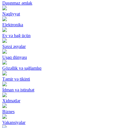
Daşınmaz əmlak
Nəqliyyat
Elektronika
Ev və bağ üçün
Şəxsi əşyalar
Uşaq dünyası
Gözəllik və sağlamlıq
Təmir və tikinti
İdman və istirahət
Xidmətlər
Biznes
Vakansiyalar