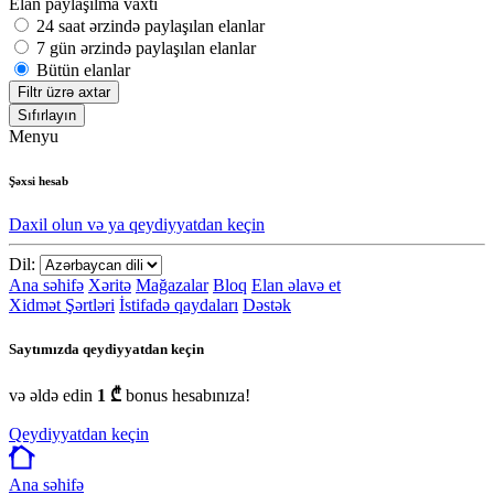
Elan paylaşılma vaxtı
24 saat ərzində paylaşılan elanlar
7 gün ərzində paylaşılan elanlar
Bütün elanlar
Filtr üzrə axtar
Sıfırlayın
Menyu
Şəxsi hesab
Daxil olun və ya qeydiyyatdan keçin
Dil:
Ana səhifə
Xəritə
Mağazalar
Bloq
Elan əlavə et
Xidmət Şərtləri
İstifadə qaydaları
Dəstək
Saytımızda qeydiyyatdan keçin
və əldə edin
1 ₾
bonus hesabınıza!
Qeydiyyatdan keçin
Ana səhifə