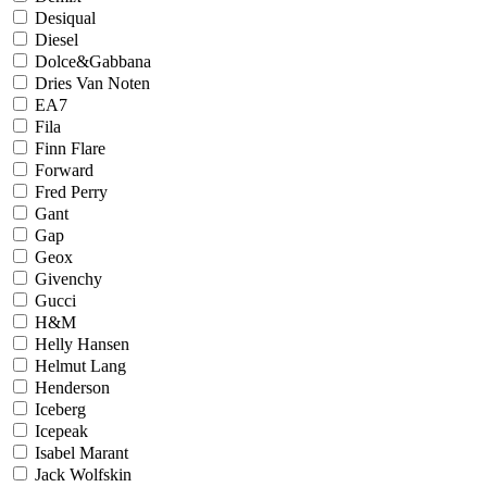
Desiqual
Diesel
Dolce&Gabbana
Dries Van Noten
EA7
Fila
Finn Flare
Forward
Fred Perry
Gant
Gap
Geox
Givenchy
Gucci
H&M
Helly Hansen
Helmut Lang
Henderson
Iceberg
Icepeak
Isabel Marant
Jack Wolfskin