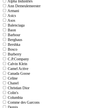
Alpha Industries
Ann Demeulemeester
Armani
Asics
Asos
Balenciaga
Baon
Barbour
Berghaus
Bershka
Bosco
Burberry
C.P.Company
Calvin Klein
Camel Active
Canada Goose
Celine
Chanel
Christian Dior
Colin's
Columbia
Comme des Garcons
Demix