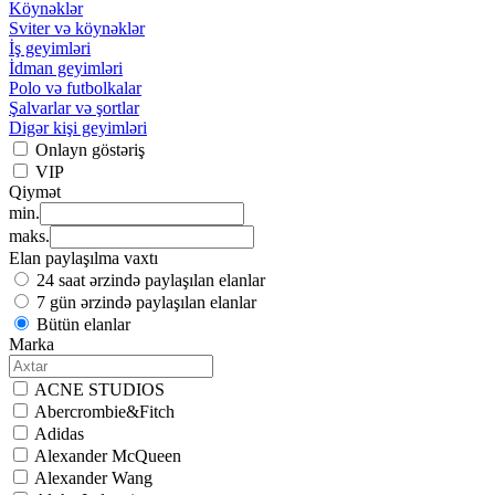
Köynəklər
Sviter və köynəklər
İş geyimləri
İdman geyimləri
Polo və futbolkalar
Şalvarlar və şortlar
Digər kişi geyimləri
Onlayn göstəriş
VIP
Qiymət
min.
maks.
Elan paylaşılma vaxtı
24 saat ərzində paylaşılan elanlar
7 gün ərzində paylaşılan elanlar
Bütün elanlar
Marka
ACNE STUDIOS
Abercrombie&Fitch
Adidas
Alexander McQueen
Alexander Wang