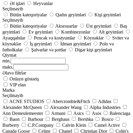
Əl işləri
Heyvanlar
Seçilməyib
Bütün kateqoriyalar
Qadın geyimləri
Kişi geyimləri
Seçilməyib
Bütün kateqoriyalar
Aksesuarlar
Üst geyimləri
Baş
geyimləri
Ev geyimləri
Kombinezonlar
Alt geyimləri
Ayaqqabılar
Pencək və kostyumlar
Köynəklər
Sviter və
köynəklər
İş geyimləri
İdman geyimləri
Polo və
futbolkalar
Şalvarlar və şortlar
Digər kişi geyimləri
Qiymət
min.
maks.
Əlavə filtrlər
Onlayn göstəriş
VIP elan
Marka
Seçilməyib
ACNE STUDIOS
Abercrombie&Fitch
Adidas
Alexander McQueen
Alexander Wang
Alpha Industries
Ann Demeulemeester
Armani
Asics
Asos
Balenciaga
Baon
Barbour
Berghaus
Bershka
Bosco
Burberry
C.P.Company
Calvin Klein
Camel Active
Canada Goose
Celine
Chanel
Christian Dior
Colin's