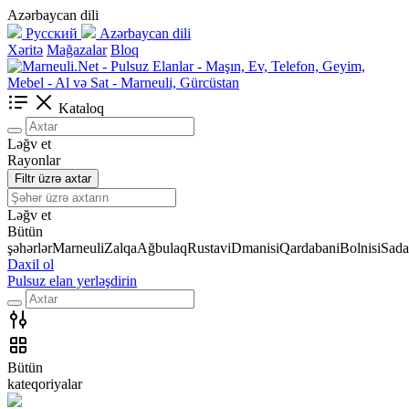
Azərbaycan dili
Русский
Azərbaycan dili
Xəritə
Mağazalar
Bloq
Kataloq
Ləğv et
Rayonlar
Filtr üzrə axtar
Ləğv et
Bütün
şəhərlər
Marneuli
Zalqa
Ağbulaq
Rustavi
Dmanisi
Qardabani
Bolnisi
Sada
Daxil ol
Pulsuz elan yerləşdirin
Bütün
kateqoriyalar