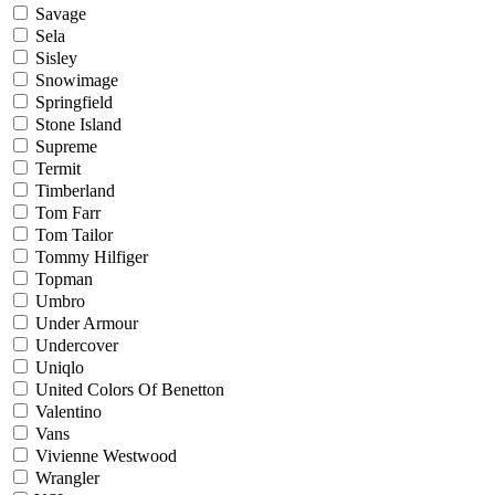
Savage
Sela
Sisley
Snowimage
Springfield
Stone Island
Supreme
Termit
Timberland
Tom Farr
Tom Tailor
Tommy Hilfiger
Topman
Umbro
Under Armour
Undercover
Uniqlo
United Colors Of Benetton
Valentino
Vans
Vivienne Westwood
Wrangler