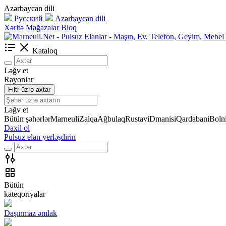
Azərbaycan dili
Русский
Azərbaycan dili
Xəritə
Mağazalar
Bloq
Kataloq
Ləğv et
Rayonlar
Filtr üzrə axtar
Ləğv et
Bütün şəhərlər
Marneuli
Zalqa
Ağbulaq
Rustavi
Dmanisi
Qardabani
Bolni
Daxil ol
Pulsuz elan yerləşdirin
Bütün
kateqoriyalar
Daşınmaz əmlak