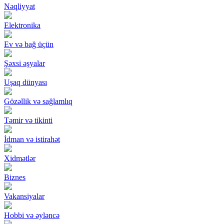
Nəqliyyat
Elektronika
Ev və bağ üçün
Şəxsi əşyalar
Uşaq dünyası
Gözəllik və sağlamlıq
Təmir və tikinti
İdman və istirahət
Xidmətlər
Biznes
Vakansiyalar
Hobbi və əyləncə