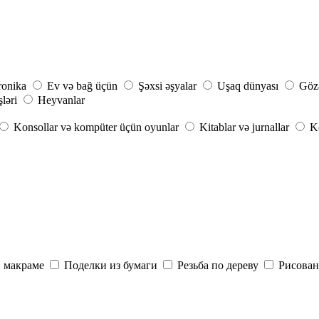
ronika
Ev və bağ üçün
Şəxsi əşyalar
Uşaq dünyası
Gözə
şləri
Heyvanlar
Konsollar və kompüter üçün oyunlar
Kitablar və jurnallar
Ko
, макраме
Поделки из бумаги
Резьба по дереву
Рисован