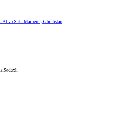
si
Sadaxlı