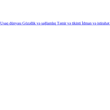
Uşaq dünyası
Gözəllik və sağlamlıq
Təmir və tikinti
İdman və istirahət