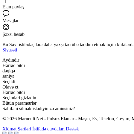
Elan paylaş
Mesajlar
Şəxsi hesab
Bu Sayt istifadəçilərə daha yaxşı təcrübə təqdim etmək üçün kukilərdən
Siyasəti
Aydındır
Hərrac bitdi
dəqiqə
saniyə
Seçildi
Əlavə et
Hərrac bitdi
Seçimləri gizlədin
Bütün parametrlər
Səhifəni silmək istədiyinizə əminsiniz?
© 2026 Marneuli.Net - Pulsuz Elanlar - Maşın, Ev, Telefon, Geyim, M
Xidmət Şərtləri
İstifadə qaydaları
Dəstək