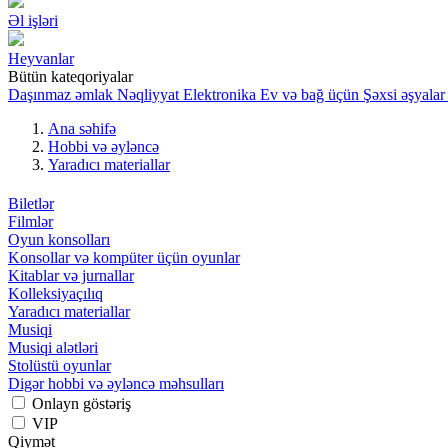
Əl işləri
Heyvanlar
Bütün kateqoriyalar
Daşınmaz əmlak
Nəqliyyat
Elektronika
Ev və bağ üçün
Şəxsi əşyalar
Ana səhifə
Hobbi və əyləncə
Yaradıcı materiallar
Biletlər
Filmlər
Oyun konsolları
Konsollar və kompüter üçün oyunlar
Kitablar və jurnallar
Kolleksiyaçılıq
Yaradıcı materiallar
Musiqi
Musiqi alətləri
Stolüstü oyunlar
Digər hobbi və əyləncə məhsulları
Onlayn göstəriş
VIP
Qiymət