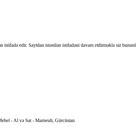
 istifadə edir. Saytdan istənilən istifadəni davam etdirməklə siz bununl
ebel - Al və Sat - Marneuli, Gürcüstan