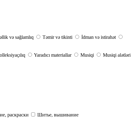
llik və sağlamlıq
Təmir və tikinti
İdman və istirahət
lleksiyaçılıq
Yaradıcı materiallar
Musiqi
Musiqi alətləri
ие, раскраски
Шитье, вышивание