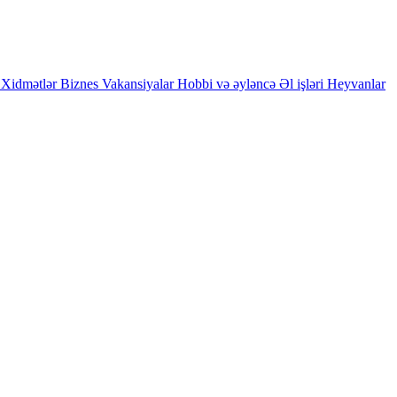
Xidmətlər
Biznes
Vakansiyalar
Hobbi və əyləncə
Əl işləri
Heyvanlar