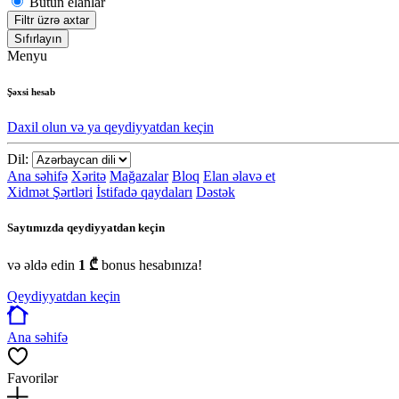
Bütün elanlar
Filtr üzrə axtar
Sıfırlayın
Menyu
Şəxsi hesab
Daxil olun və ya qeydiyyatdan keçin
Dil:
Ana səhifə
Xəritə
Mağazalar
Bloq
Elan əlavə et
Xidmət Şərtləri
İstifadə qaydaları
Dəstək
Saytımızda qeydiyyatdan keçin
və əldə edin
1 ₾
bonus hesabınıza!
Qeydiyyatdan keçin
Ana səhifə
Favorilər