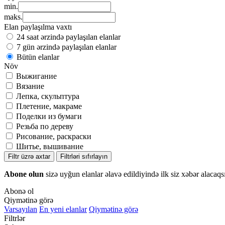
min.
maks.
Elan paylaşılma vaxtı
24 saat ərzində paylaşılan elanlar
7 gün ərzində paylaşılan elanlar
Bütün elanlar
Növ
Выжигание
Вязание
Лепка, скульптура
Плетение, макраме
Поделки из бумаги
Резьба по дереву
Рисование, раскраски
Шитье, вышивание
Filtr üzrə axtar
Filtrləri sıfırlayın
Abone olun
sizə uyğun elanlar əlavə edildiyində ilk siz xəbər alacaqs
Abonə ol
Qiymətinə görə
Varsayılan
En yeni elanlar
Qiymətinə görə
Filtrlər