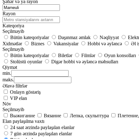
Şəhər və ya rayon
Rayon
Kateqoriya
Seçilməyib
Bütün kateqoriyalar
Daşınmaz əmlak
Nəqliyyat
Elekt
Xidmətlər
Biznes
Vakansiyalar
Hobbi və əyləncə
Əl i
Seçilməyib
Bütün kateqoriyalar
Biletlər
Filmlər
Oyun konsolları
Stolüstü oyunlar
Digər hobbi və əyləncə məhsulları
Qiymət
min.
maks.
Əlavə filtrlər
Onlayn göstəriş
VIP elan
Növ
Seçilməyib
Выжигание
Вязание
Лепка, скульптура
Плетение
Elan paylaşılma vaxtı
24 saat ərzində paylaşılan elanlar
7 gün ərzində paylaşılan elanlar