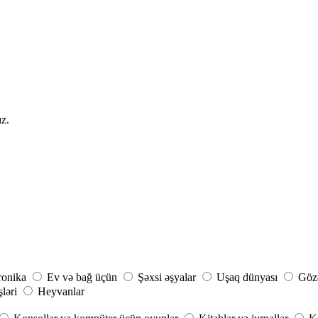
ız.
ronika
Ev və bağ üçün
Şəxsi əşyalar
Uşaq dünyası
Gözə
şləri
Heyvanlar