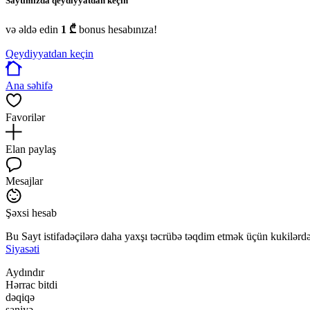
Saytımızda qeydiyyatdan keçin
və əldə edin
1 ₾
bonus hesabınıza!
Qeydiyyatdan keçin
Ana səhifə
Favorilər
Elan paylaş
Mesajlar
Şəxsi hesab
Bu Sayt istifadəçilərə daha yaxşı təcrübə təqdim etmək üçün kukilərdən
Siyasəti
Aydındır
Hərrac bitdi
dəqiqə
saniyə