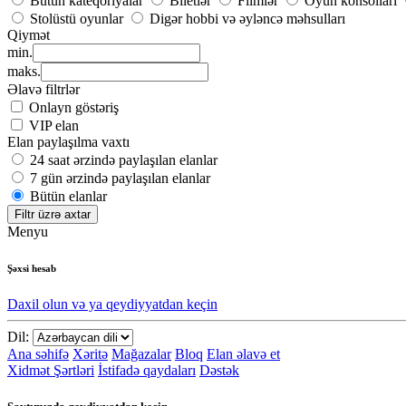
Bütün kateqoriyalar
Biletlər
Filmlər
Oyun konsolları
Stolüstü oyunlar
Digər hobbi və əyləncə məhsulları
Qiymət
min.
maks.
Əlavə filtrlər
Onlayn göstəriş
VIP elan
Elan paylaşılma vaxtı
24 saat ərzində paylaşılan elanlar
7 gün ərzində paylaşılan elanlar
Bütün elanlar
Filtr üzrə axtar
Menyu
Şəxsi hesab
Daxil olun və ya qeydiyyatdan keçin
Dil:
Ana səhifə
Xəritə
Mağazalar
Bloq
Elan əlavə et
Xidmət Şərtləri
İstifadə qaydaları
Dəstək