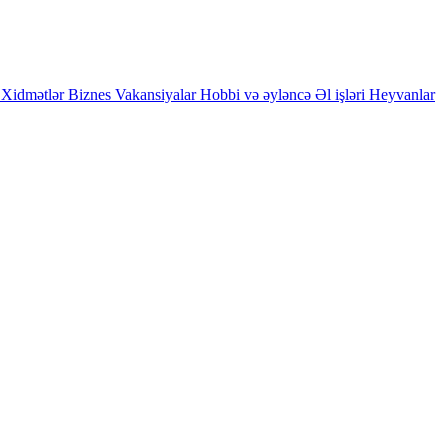
Xidmətlər
Biznes
Vakansiyalar
Hobbi və əyləncə
Əl işləri
Heyvanlar