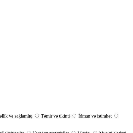
llik və sağlamlıq
Təmir və tikinti
İdman və istirahət