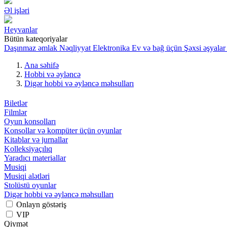
Əl işləri
Heyvanlar
Bütün kateqoriyalar
Daşınmaz əmlak
Nəqliyyat
Elektronika
Ev və bağ üçün
Şəxsi əşyalar
Ana səhifə
Hobbi və əyləncə
Digər hobbi və əyləncə məhsulları
Biletlər
Filmlər
Oyun konsolları
Konsollar və kompüter üçün oyunlar
Kitablar və jurnallar
Kolleksiyaçılıq
Yaradıcı materiallar
Musiqi
Musiqi alətləri
Stolüstü oyunlar
Digər hobbi və əyləncə məhsulları
Onlayn göstəriş
VIP
Qiymət