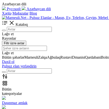
Azərbaycan dili
Русский
Azərbaycan dili
Xəritə
Mağazalar
Bloq
Kataloq
Ləğv et
Rayonlar
Filtr üzrə axtar
Ləğv et
Bütün şəhərlər
Marneuli
Zalqa
Ağbulaq
Rustavi
Dmanisi
Qardabani
Bolni
Daxil ol
Pulsuz elan yerləşdirin
Bütün
kateqoriyalar
Daşınmaz əmlak