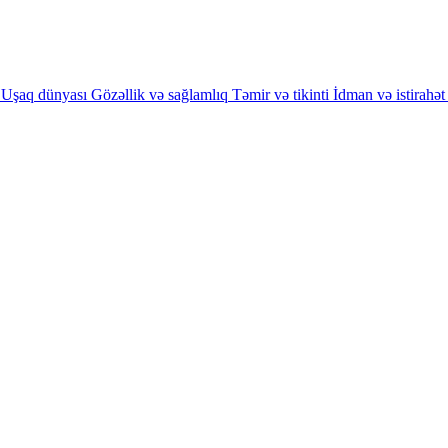
Uşaq dünyası
Gözəllik və sağlamlıq
Təmir və tikinti
İdman və istirahət