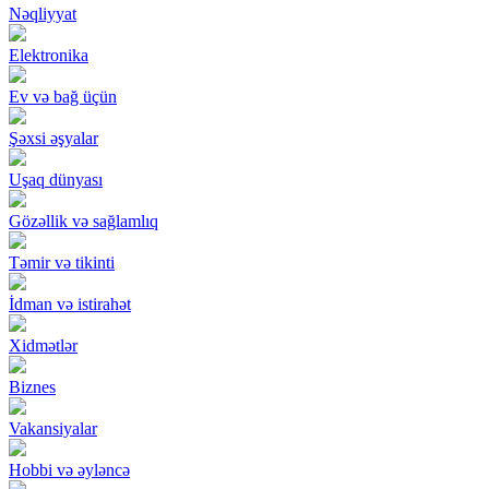
Nəqliyyat
Elektronika
Ev və bağ üçün
Şəxsi əşyalar
Uşaq dünyası
Gözəllik və sağlamlıq
Təmir və tikinti
İdman və istirahət
Xidmətlər
Biznes
Vakansiyalar
Hobbi və əyləncə