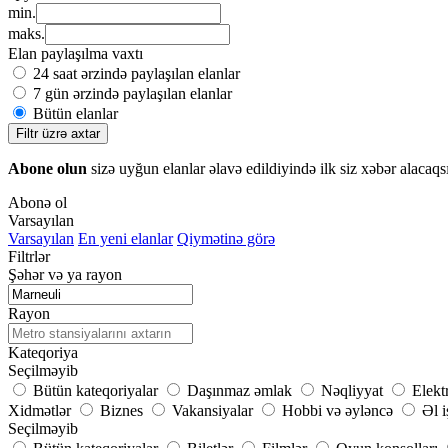
min.
maks.
Elan paylaşılma vaxtı
24 saat ərzində paylaşılan elanlar
7 gün ərzində paylaşılan elanlar
Bütün elanlar
Filtr üzrə axtar
Abone olun
sizə uyğun elanlar əlavə edildiyində ilk siz xəbər alacaqs
Abonə ol
Varsayılan
Varsayılan
En yeni elanlar
Qiymətinə görə
Filtrlər
Şəhər və ya rayon
Rayon
Kateqoriya
Seçilməyib
Bütün kateqoriyalar
Daşınmaz əmlak
Nəqliyyat
Elekt
Xidmətlər
Biznes
Vakansiyalar
Hobbi və əyləncə
Əl i
Seçilməyib