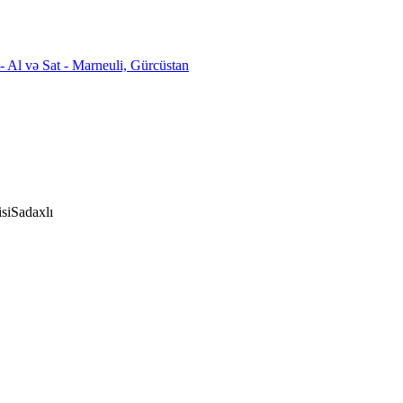
si
Sadaxlı