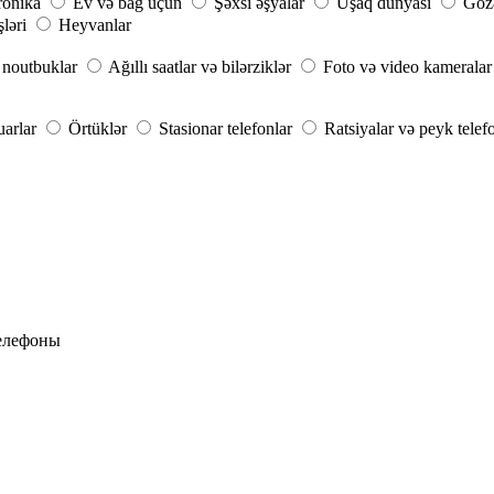
ronika
Ev və bağ üçün
Şəxsi əşyalar
Uşaq dünyası
Gözə
şləri
Heyvanlar
noutbuklar
Ağıllı saatlar və bilərziklər
Foto və video kameralar
arlar
Örtüklər
Stasionar telefonlar
Ratsiyalar və peyk telefo
елефоны