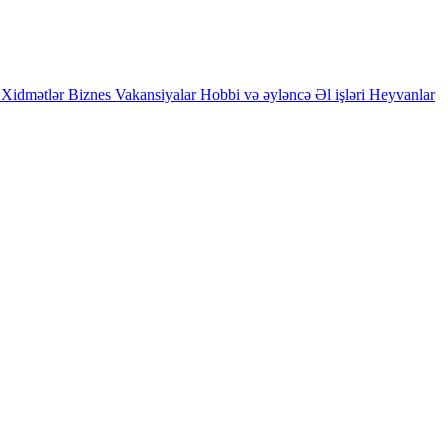
Xidmətlər
Biznes
Vakansiyalar
Hobbi və əyləncə
Əl işləri
Heyvanlar