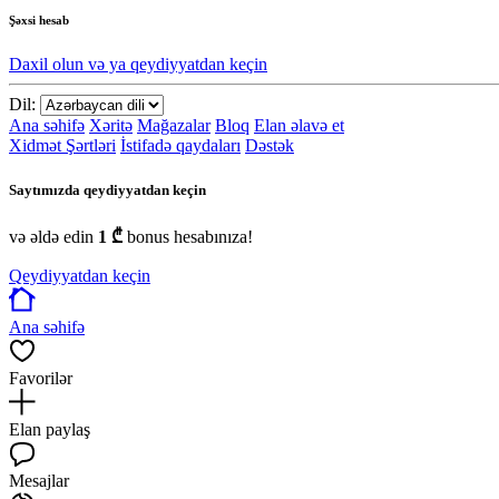
Şəxsi hesab
Daxil olun və ya qeydiyyatdan keçin
Dil:
Ana səhifə
Xəritə
Mağazalar
Bloq
Elan əlavə et
Xidmət Şərtləri
İstifadə qaydaları
Dəstək
Saytımızda qeydiyyatdan keçin
və əldə edin
1 ₾
bonus hesabınıza!
Qeydiyyatdan keçin
Ana səhifə
Favorilər
Elan paylaş
Mesajlar