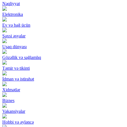
Nəqliyyat
Elektronika
Ev və bağ üçün
Şəxsi əşyalar
Uşaq dünyası
Gözəllik və sağlamlıq
Təmir və tikinti
İdman və istirahət
Xidmətlər
Biznes
Vakansiyalar
Hobbi və əyləncə