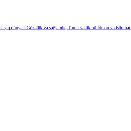
Uşaq dünyası
Gözəllik və sağlamlıq
Təmir və tikinti
İdman və istirahət