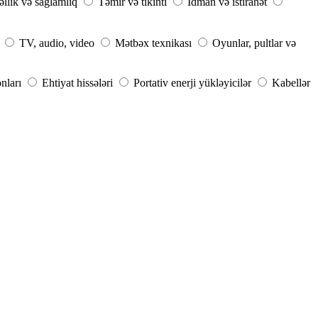
llik və sağlamlıq
Təmir və tikinti
İdman və istirahət
TV, audio, video
Mətbəx texnikası
Oyunlar, pultlar və
nları
Ehtiyat hissələri
Portativ enerji yükləyicilər
Kabellər