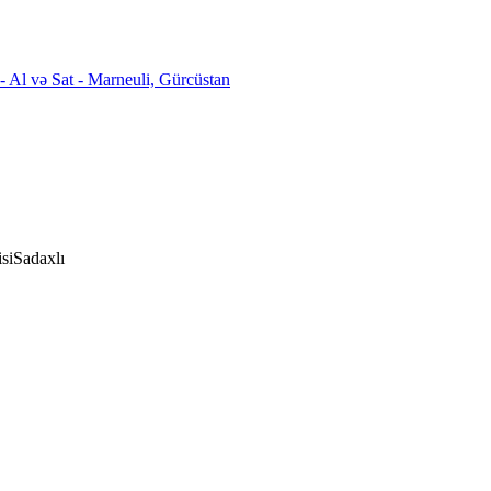
si
Sadaxlı