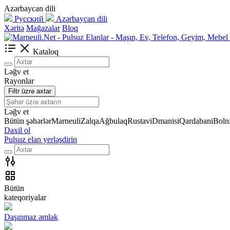
Azərbaycan dili
Русский
Azərbaycan dili
Xəritə
Mağazalar
Bloq
Kataloq
Ləğv et
Rayonlar
Filtr üzrə axtar
Ləğv et
Bütün şəhərlər
Marneuli
Zalqa
Ağbulaq
Rustavi
Dmanisi
Qardabani
Bolni
Daxil ol
Pulsuz elan yerləşdirin
Bütün
kateqoriyalar
Daşınmaz əmlak