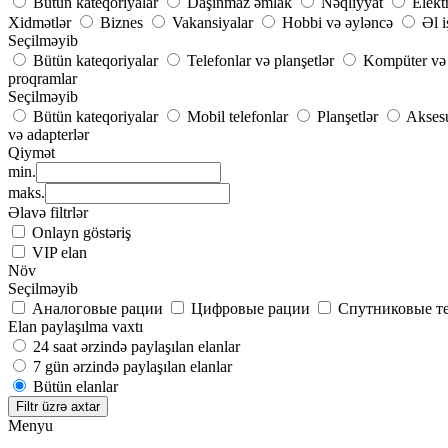
Bütün kateqoriyalar
Daşınmaz əmlak
Nəqliyyat
Elekt
Xidmətlər
Biznes
Vakansiyalar
Hobbi və əyləncə
Əl i
Seçilməyib
Bütün kateqoriyalar
Telefonlar və planşetlər
Kompüter və 
proqramlar
Seçilməyib
Bütün kateqoriyalar
Mobil telefonlar
Planşetlər
Aksesu
və adapterlər
Qiymət
min.
maks.
Əlavə filtrlər
Onlayn göstəriş
VIP elan
Növ
Seçilməyib
Аналоговые рации
Цифровые рации
Спутниковые т
Elan paylaşılma vaxtı
24 saat ərzində paylaşılan elanlar
7 gün ərzində paylaşılan elanlar
Bütün elanlar
Filtr üzrə axtar
Menyu