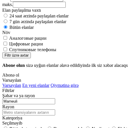
maks.
Elan paylaşılma vaxtı
24 saat ərzində paylaşılan elanlar
7 gün ərzində paylaşılan elanlar
Bütün elanlar
Növ
Аналоговые рации
Цифровые рации
Спутниковые телефоны
Filtr üzrə axtar
Abone olun
sizə uyğun elanlar əlavə edildiyində ilk siz xəbər alacaqs
Abonə ol
Varsayılan
Varsayılan
En yeni elanlar
Qiymətinə görə
Filtrlər
Şəhər və ya rayon
Rayon
Kateqoriya
Seçilməyib