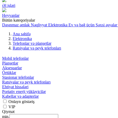
Əl işləri
Heyvanlar
Bütün kateqoriyalar
Daşınmaz əmlak
Nəqliyyat
Elektronika
Ev və bağ üçün
Şəxsi əşyalar
Ana səhifə
Elektronika
Telefonlar və planşetlər
Ratsiyalar və peyk telefonları
Mobil telefonlar
Planşetlər
Aksesuarlar
Örtüklər
Stasionar telefonlar
Ratsiyalar və peyk telefonları
Ehtiyat hissələri
Portativ enerji yükləyicilər
Kabellər və adapterlər
Onlayn göstəriş
VIP
Qiymət
min.