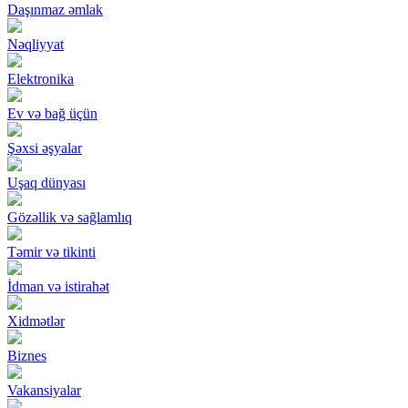
Daşınmaz əmlak
Nəqliyyat
Elektronika
Ev və bağ üçün
Şəxsi əşyalar
Uşaq dünyası
Gözəllik və sağlamlıq
Təmir və tikinti
İdman və istirahət
Xidmətlər
Biznes
Vakansiyalar