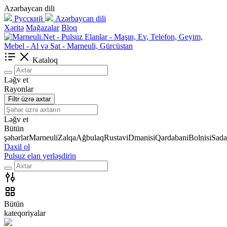
Azərbaycan dili
Русский
Azərbaycan dili
Xəritə
Mağazalar
Bloq
Kataloq
Ləğv et
Rayonlar
Filtr üzrə axtar
Ləğv et
Bütün
şəhərlər
Marneuli
Zalqa
Ağbulaq
Rustavi
Dmanisi
Qardabani
Bolnisi
Sada
Daxil ol
Pulsuz elan yerləşdirin
Bütün
kateqoriyalar