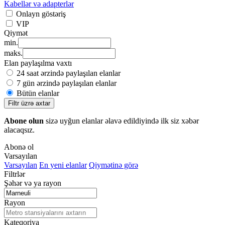
Kabellər və adapterlər
Onlayn göstəriş
VIP
Qiymət
min.
maks.
Elan paylaşılma vaxtı
24 saat ərzində paylaşılan elanlar
7 gün ərzində paylaşılan elanlar
Bütün elanlar
Filtr üzrə axtar
Abone olun
sizə uyğun elanlar əlavə edildiyində ilk siz xəbər
alacaqsız.
Abonə ol
Varsayılan
Varsayılan
En yeni elanlar
Qiymətinə görə
Filtrlər
Şəhər və ya rayon
Rayon
Kateqoriya