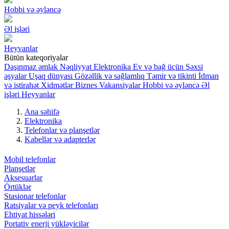
Hobbi və əyləncə
Əl işləri
Heyvanlar
Bütün kateqoriyalar
Daşınmaz əmlak
Nəqliyyat
Elektronika
Ev və bağ üçün
Şəxsi
əşyalar
Uşaq dünyası
Gözəllik və sağlamlıq
Təmir və tikinti
İdman
və istirahət
Xidmətlər
Biznes
Vakansiyalar
Hobbi və əyləncə
Əl
işləri
Heyvanlar
Ana səhifə
Elektronika
Telefonlar və planşetlər
Kabellər və adapterlər
Mobil telefonlar
Planşetlər
Aksesuarlar
Örtüklər
Stasionar telefonlar
Ratsiyalar və peyk telefonları
Ehtiyat hissələri
Portativ enerji yükləyicilər