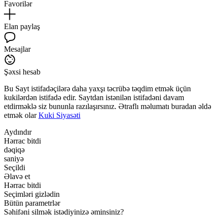
Favorilər
Elan paylaş
Mesajlar
Şəxsi hesab
Bu Sayt istifadəçilərə daha yaxşı təcrübə təqdim etmək üçün
kukilərdən istifadə edir. Saytdan istənilən istifadəni davam
etdirməklə siz bununla razılaşırsınız. Ətraflı məlumatı buradan əldə
etmək olar
Kuki Siyasəti
Aydındır
Hərrac bitdi
dəqiqə
saniyə
Seçildi
Əlavə et
Hərrac bitdi
Seçimləri gizlədin
Bütün parametrlər
Səhifəni silmək istədiyinizə əminsiniz?