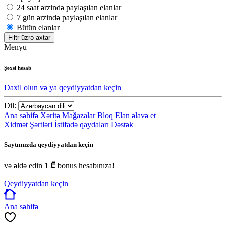
24 saat ərzində paylaşılan elanlar
7 gün ərzində paylaşılan elanlar
Bütün elanlar
Filtr üzrə axtar
Menyu
Şəxsi hesab
Daxil olun və ya qeydiyyatdan keçin
Dil:
Ana səhifə
Xəritə
Mağazalar
Bloq
Elan əlavə et
Xidmət Şərtləri
İstifadə qaydaları
Dəstək
Saytımızda qeydiyyatdan keçin
və əldə edin
1 ₾
bonus hesabınıza!
Qeydiyyatdan keçin
Ana səhifə