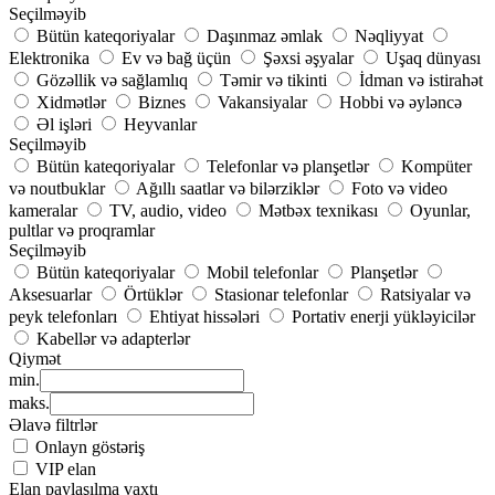
Seçilməyib
Bütün kateqoriyalar
Daşınmaz əmlak
Nəqliyyat
Elektronika
Ev və bağ üçün
Şəxsi əşyalar
Uşaq dünyası
Gözəllik və sağlamlıq
Təmir və tikinti
İdman və istirahət
Xidmətlər
Biznes
Vakansiyalar
Hobbi və əyləncə
Əl işləri
Heyvanlar
Seçilməyib
Bütün kateqoriyalar
Telefonlar və planşetlər
Kompüter
və noutbuklar
Ağıllı saatlar və bilərziklər
Foto və video
kameralar
TV, audio, video
Mətbəx texnikası
Oyunlar,
pultlar və proqramlar
Seçilməyib
Bütün kateqoriyalar
Mobil telefonlar
Planşetlər
Aksesuarlar
Örtüklər
Stasionar telefonlar
Ratsiyalar və
peyk telefonları
Ehtiyat hissələri
Portativ enerji yükləyicilər
Kabellər və adapterlər
Qiymət
min.
maks.
Əlavə filtrlər
Onlayn göstəriş
VIP elan
Elan paylaşılma vaxtı