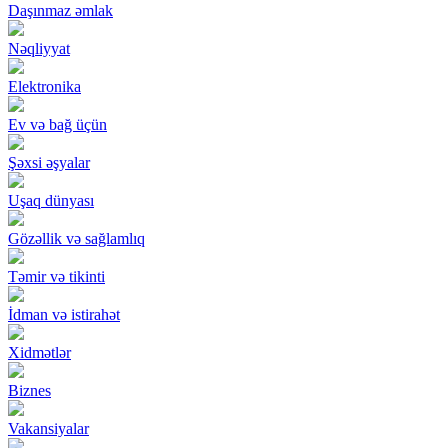
Daşınmaz əmlak
Nəqliyyat
Elektronika
Ev və bağ üçün
Şəxsi əşyalar
Uşaq dünyası
Gözəllik və sağlamlıq
Təmir və tikinti
İdman və istirahət
Xidmətlər
Biznes
Vakansiyalar