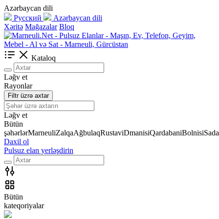
Azərbaycan dili
Русский
Azərbaycan dili
Xəritə
Mağazalar
Bloq
Kataloq
Ləğv et
Rayonlar
Filtr üzrə axtar
Ləğv et
Bütün
şəhərlər
Marneuli
Zalqa
Ağbulaq
Rustavi
Dmanisi
Qardabani
Bolnisi
Sada
Daxil ol
Pulsuz elan yerləşdirin
Bütün
kateqoriyalar