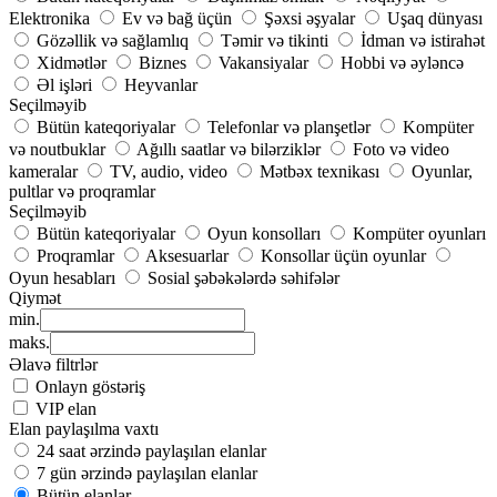
Elektronika
Ev və bağ üçün
Şəxsi əşyalar
Uşaq dünyası
Gözəllik və sağlamlıq
Təmir və tikinti
İdman və istirahət
Xidmətlər
Biznes
Vakansiyalar
Hobbi və əyləncə
Əl işləri
Heyvanlar
Seçilməyib
Bütün kateqoriyalar
Telefonlar və planşetlər
Kompüter
və noutbuklar
Ağıllı saatlar və bilərziklər
Foto və video
kameralar
TV, audio, video
Mətbəx texnikası
Oyunlar,
pultlar və proqramlar
Seçilməyib
Bütün kateqoriyalar
Oyun konsolları
Kompüter oyunları
Proqramlar
Aksesuarlar
Konsollar üçün oyunlar
Oyun hesabları
Sosial şəbəkələrdə səhifələr
Qiymət
min.
maks.
Əlavə filtrlər
Onlayn göstəriş
VIP elan
Elan paylaşılma vaxtı
24 saat ərzində paylaşılan elanlar
7 gün ərzində paylaşılan elanlar
Bütün elanlar