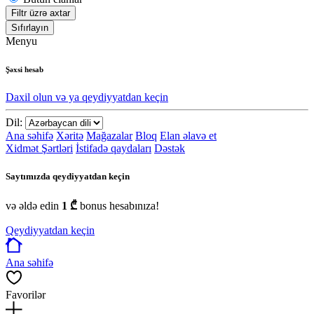
Filtr üzrə axtar
Sıfırlayın
Menyu
Şəxsi hesab
Daxil olun və ya qeydiyyatdan keçin
Dil:
Ana səhifə
Xəritə
Mağazalar
Bloq
Elan əlavə et
Xidmət Şərtləri
İstifadə qaydaları
Dəstək
Saytımızda qeydiyyatdan keçin
və əldə edin
1 ₾
bonus hesabınıza!
Qeydiyyatdan keçin
Ana səhifə
Favorilər