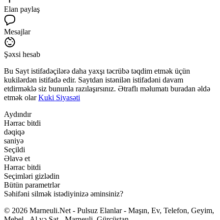
Elan paylaş
Mesajlar
Şəxsi hesab
Bu Sayt istifadəçilərə daha yaxşı təcrübə təqdim etmək üçün
kukilərdən istifadə edir. Saytdan istənilən istifadəni davam
etdirməklə siz bununla razılaşırsınız. Ətraflı məlumatı buradan əldə
etmək olar
Kuki Siyasəti
Aydındır
Hərrac bitdi
dəqiqə
saniyə
Seçildi
Əlavə et
Hərrac bitdi
Seçimləri gizlədin
Bütün parametrlər
Səhifəni silmək istədiyinizə əminsiniz?
© 2026 Marneuli.Net - Pulsuz Elanlar - Maşın, Ev, Telefon, Geyim,
Mebel - Al və Sat - Marneuli, Gürcüstan