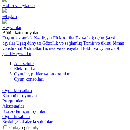
Hobbi və əyləncə
Əl işləri
Heyvanlar
Bütün kateqoriyalar
Daşınmaz əmlak
Nəqliyyat
Elektronika
Ev və bağ üçün
Şəxsi
əşyalar
Uşaq dünyası
Gözəllik və sağlamlıq
Təmir və tikinti
İdman
və istirahət
Xidmətlər
Biznes
Vakansiyalar
Hobbi və əyləncə
Əl
işləri
Heyvanlar
Ana səhifə
Elektronika
Oyunlar, pultlar və proqramlar
Oyun konsolları
Oyun konsolları
Kompüter oyunları
Proqramlar
Aksesuarlar
Konsollar üçün oyunlar
Oyun hesabları
Sosial şəbəkələrdə səhifələr
Onlayn göstəriş