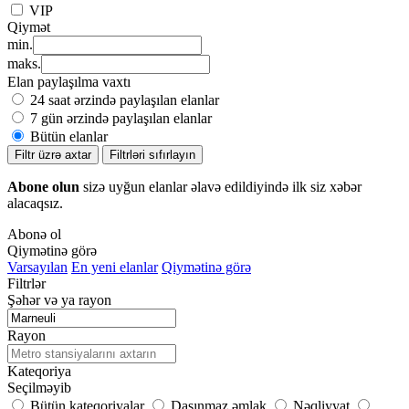
VIP
Qiymət
min.
maks.
Elan paylaşılma vaxtı
24 saat ərzində paylaşılan elanlar
7 gün ərzində paylaşılan elanlar
Bütün elanlar
Filtr üzrə axtar
Filtrləri sıfırlayın
Abone olun
sizə uyğun elanlar əlavə edildiyində ilk siz xəbər
alacaqsız.
Abonə ol
Qiymətinə görə
Varsayılan
En yeni elanlar
Qiymətinə görə
Filtrlər
Şəhər və ya rayon
Rayon
Kateqoriya
Seçilməyib
Bütün kateqoriyalar
Daşınmaz əmlak
Nəqliyyat