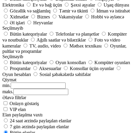
Elektronika
Ev və bağ üçün
Şəxsi əşyalar
Uşaq dünyası
Gözəllik və sağlamlıq
Təmir və tikinti
İdman və istirahət
Xidmətlər
Biznes
Vakansiyalar
Hobbi və əyləncə
Əl işləri
Heyvanlar
Seçilməyib
Bütün kateqoriyalar
Telefonlar və planşetlər
Kompüter
və noutbuklar
Ağıllı saatlar və bilərziklər
Foto və video
kameralar
TV, audio, video
Mətbəx texnikası
Oyunlar,
pultlar və proqramlar
Seçilməyib
Bütün kateqoriyalar
Oyun konsolları
Kompüter oyunları
Proqramlar
Aksesuarlar
Konsollar üçün oyunlar
Oyun hesabları
Sosial şəbəkələrdə səhifələr
Qiymət
min.
maks.
Əlavə filtrlər
Onlayn göstəriş
VIP elan
Elan paylaşılma vaxtı
24 saat ərzində paylaşılan elanlar
7 gün ərzində paylaşılan elanlar
Bütün elanlar