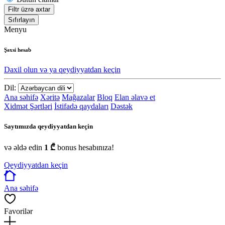
Filtr üzrə axtar
Sıfırlayın
Menyu
Şəxsi hesab
Daxil olun və ya qeydiyyatdan keçin
Dil:
Ana səhifə
Xəritə
Mağazalar
Bloq
Elan əlavə et
Xidmət Şərtləri
İstifadə qaydaları
Dəstək
Saytımızda qeydiyyatdan keçin
və əldə edin
1 ₾
bonus hesabınıza!
Qeydiyyatdan keçin
Ana səhifə
Favorilər