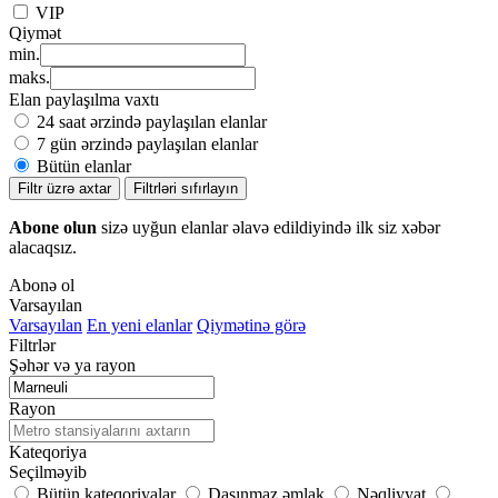
VIP
Qiymət
min.
maks.
Elan paylaşılma vaxtı
24 saat ərzində paylaşılan elanlar
7 gün ərzində paylaşılan elanlar
Bütün elanlar
Filtr üzrə axtar
Filtrləri sıfırlayın
Abone olun
sizə uyğun elanlar əlavə edildiyində ilk siz xəbər
alacaqsız.
Abonə ol
Varsayılan
Varsayılan
En yeni elanlar
Qiymətinə görə
Filtrlər
Şəhər və ya rayon
Rayon
Kateqoriya
Seçilməyib
Bütün kateqoriyalar
Daşınmaz əmlak
Nəqliyyat