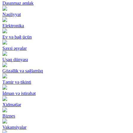
Daşınmaz əmlak
Nəqliyyat
Elektronika
Ev və bağ üçün
Şəxsi əşyalar
Uşaq dünyası
Gözəllik və sağlamlıq
Təmir və tikinti
İdman və istirahət
Xidmətlər
Biznes
Vakansiyalar