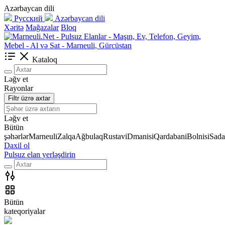
Azərbaycan dili
Русский
Azərbaycan dili
Xəritə
Mağazalar
Bloq
Kataloq
Ləğv et
Rayonlar
Filtr üzrə axtar
Ləğv et
Bütün
şəhərlər
Marneuli
Zalqa
Ağbulaq
Rustavi
Dmanisi
Qardabani
Bolnisi
Sada
Daxil ol
Pulsuz elan yerləşdirin
Bütün
kateqoriyalar