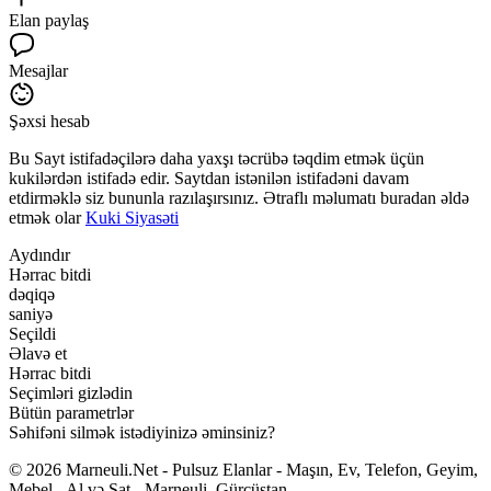
Elan paylaş
Mesajlar
Şəxsi hesab
Bu Sayt istifadəçilərə daha yaxşı təcrübə təqdim etmək üçün
kukilərdən istifadə edir. Saytdan istənilən istifadəni davam
etdirməklə siz bununla razılaşırsınız. Ətraflı məlumatı buradan əldə
etmək olar
Kuki Siyasəti
Aydındır
Hərrac bitdi
dəqiqə
saniyə
Seçildi
Əlavə et
Hərrac bitdi
Seçimləri gizlədin
Bütün parametrlər
Səhifəni silmək istədiyinizə əminsiniz?
© 2026 Marneuli.Net - Pulsuz Elanlar - Maşın, Ev, Telefon, Geyim,
Mebel - Al və Sat - Marneuli, Gürcüstan