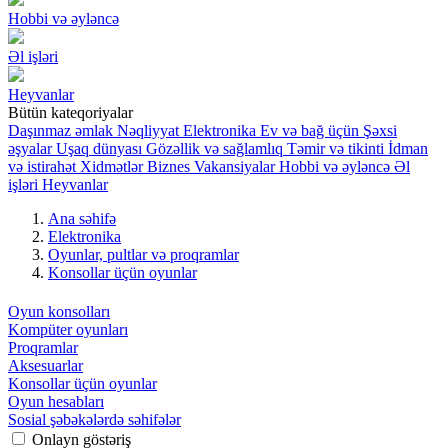
Hobbi və əyləncə
Əl işləri
Heyvanlar
Bütün kateqoriyalar
Daşınmaz əmlak
Nəqliyyat
Elektronika
Ev və bağ üçün
Şəxsi
əşyalar
Uşaq dünyası
Gözəllik və sağlamlıq
Təmir və tikinti
İdman
və istirahət
Xidmətlər
Biznes
Vakansiyalar
Hobbi və əyləncə
Əl
işləri
Heyvanlar
Ana səhifə
Elektronika
Oyunlar, pultlar və proqramlar
Konsollar üçün oyunlar
Oyun konsolları
Kompüter oyunları
Proqramlar
Aksesuarlar
Konsollar üçün oyunlar
Oyun hesabları
Sosial şəbəkələrdə səhifələr
Onlayn göstəriş