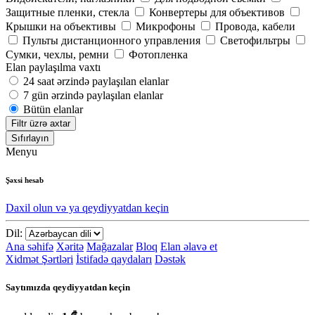
Защитные пленки, стекла
Конвертеры для объективов
Крышки на объективы
Микрофоны
Провода, кабели
Пульты дистанционного управления
Светофильтры
Сумки, чехлы, ремни
Фотопленка
Elan paylaşılma vaxtı
24 saat ərzində paylaşılan elanlar
7 gün ərzində paylaşılan elanlar
Bütün elanlar
Filtr üzrə axtar
Sıfırlayın
Menyu
Şəxsi hesab
Daxil olun və ya qeydiyyatdan keçin
Dil:
Ana səhifə
Xəritə
Mağazalar
Bloq
Elan əlavə et
Xidmət Şərtləri
İstifadə qaydaları
Dəstək
Saytımızda qeydiyyatdan keçin