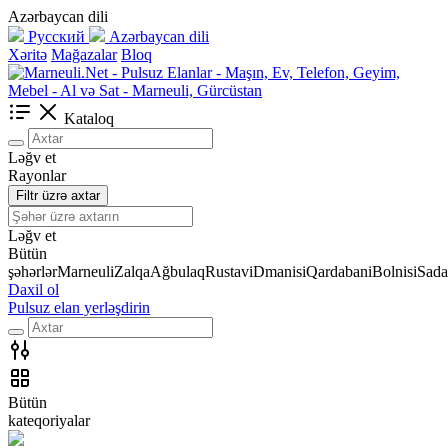
Azərbaycan dili
Русский
Azərbaycan dili
Xəritə
Mağazalar
Bloq
Kataloq
Ləğv et
Rayonlar
Filtr üzrə axtar
Ləğv et
Bütün
şəhərlər
Marneuli
Zalqa
Ağbulaq
Rustavi
Dmanisi
Qardabani
Bolnisi
Sada
Daxil ol
Pulsuz elan yerləşdirin
Bütün
kateqoriyalar