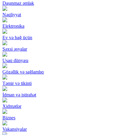
Daşınmaz əmlak
Nəqliyyat
Elektronika
Ev və bağ üçün
Şəxsi əşyalar
Uşaq dünyası
Gözəllik və sağlamlıq
Təmir və tikinti
İdman və istirahət
Xidmətlər
Biznes
Vakansiyalar