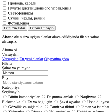
Провода, кабели
Пульты дистанционного управления
Светофильтры
Сумки, чехлы, ремни
Фотопленка
Filtr üzrə axtar
Filtrləri sıfırlayın
Abone olun
sizə uyğun elanlar əlavə edildiyində ilk siz xəbər
alacaqsız.
Abonə ol
Varsayılan
Varsayılan
En yeni elanlar
Qiymətinə görə
Filtrlər
Şəhər və ya rayon
Rayon
Kateqoriya
Seçilməyib
Bütün kateqoriyalar
Daşınmaz əmlak
Nəqliyyat
Elektronika
Ev və bağ üçün
Şəxsi əşyalar
Uşaq dünyası
Gözəllik və sağlamlıq
Təmir və tikinti
İdman və istirahət
Xidmətlər
Biznes
Vakansiyalar
Hobbi və əyləncə