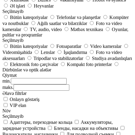
Əl işləri
Heyvanlar
Seçilməyib
Bütün kateqoriyalar
Telefonlar və planşetlər
Kompüter
və noutbuklar
Ağıllı saatlar və bilərziklər
Foto və video
kameralar
TV, audio, video
Mətbəx texnikası
Oyunlar,
pultlar və proqramlar
Seçilməyib
Bütün kateqoriyalar
Fotoaparatlar
Video kameralar
Videomüşahidə
Lenslər
İşıqlandırma
Foto və video
aksesuarları
Tripodlar və stabilizatorlar
Studiya avadanlıqları
Elektronik foto çərçivələr
Kompakt foto printerlər
Dürbünlər və optik alətlər
Qiymət
min.
maks.
Əlavə filtrlər
Onlayn göstəriş
VIP elan
Növ
Seçilməyib
Адаптеры, переходные кольца
Аккумуляторы,
зарядные устройства
Бленды, насадки на объективы
Видоискатели, наглазники
Для подводной съемки