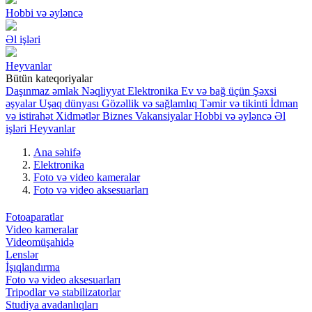
Hobbi və əyləncə
Əl işləri
Heyvanlar
Bütün kateqoriyalar
Daşınmaz əmlak
Nəqliyyat
Elektronika
Ev və bağ üçün
Şəxsi
əşyalar
Uşaq dünyası
Gözəllik və sağlamlıq
Təmir və tikinti
İdman
və istirahət
Xidmətlər
Biznes
Vakansiyalar
Hobbi və əyləncə
Əl
işləri
Heyvanlar
Ana səhifə
Elektronika
Foto və video kameralar
Foto və video aksesuarları
Fotoaparatlar
Video kameralar
Videomüşahidə
Lenslər
İşıqlandırma
Foto və video aksesuarları
Tripodlar və stabilizatorlar
Studiya avadanlıqları