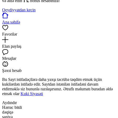
və əldə edin
1 ₾
bonus hesabınıza!
Qeydiyyatdan keçin
Ana səhifə
Favorilər
Elan paylaş
Mesajlar
Şəxsi hesab
Bu Sayt istifadəçilərə daha yaxşı təcrübə təqdim etmək üçün
kukilərdən istifadə edir. Saytdan istənilən istifadəni davam
etdirməklə siz bununla razılaşırsınız. Ətraflı məlumatı buradan əldə
etmək olar
Kuki Siyasəti
Aydındır
Hərrac bitdi
dəqiqə
saniyə