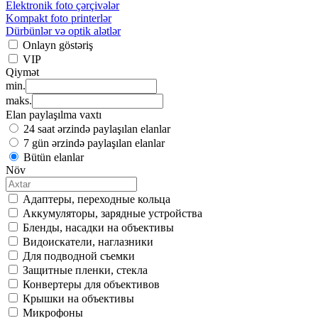
Elektronik foto çərçivələr
Kompakt foto printerlər
Dürbünlər və optik alətlər
Onlayn göstəriş
VIP
Qiymət
min.
maks.
Elan paylaşılma vaxtı
24 saat ərzində paylaşılan elanlar
7 gün ərzində paylaşılan elanlar
Bütün elanlar
Növ
Адаптеры, переходные кольца
Аккумуляторы, зарядные устройства
Бленды, насадки на объективы
Видоискатели, наглазники
Для подводной съемки
Защитные пленки, стекла
Конвертеры для объективов
Крышки на объективы
Микрофоны