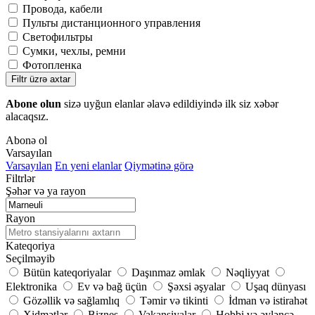
Провода, кабели
Пульты дистанционного управления
Светофильтры
Сумки, чехлы, ремни
Фотопленка
Filtr üzrə axtar
Abone olun
sizə uyğun elanlar əlavə edildiyində ilk siz xəbər
alacaqsız.
Abonə ol
Varsayılan
Varsayılan
En yeni elanlar
Qiymətinə görə
Filtrlər
Şəhər və ya rayon
Rayon
Kateqoriya
Seçilməyib
Bütün kateqoriyalar
Daşınmaz əmlak
Nəqliyyat
Elektronika
Ev və bağ üçün
Şəxsi əşyalar
Uşaq dünyası
Gözəllik və sağlamlıq
Təmir və tikinti
İdman və istirahət
Xidmətlər
Biznes
Vakansiyalar
Hobbi və əyləncə