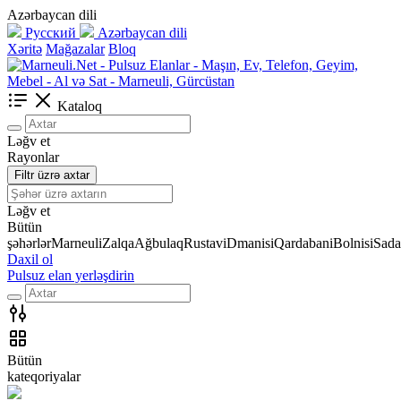
Azərbaycan dili
Русский
Azərbaycan dili
Xəritə
Mağazalar
Bloq
Kataloq
Ləğv et
Rayonlar
Filtr üzrə axtar
Ləğv et
Bütün
şəhərlər
Marneuli
Zalqa
Ağbulaq
Rustavi
Dmanisi
Qardabani
Bolnisi
Sada
Daxil ol
Pulsuz elan yerləşdirin
Bütün
kateqoriyalar