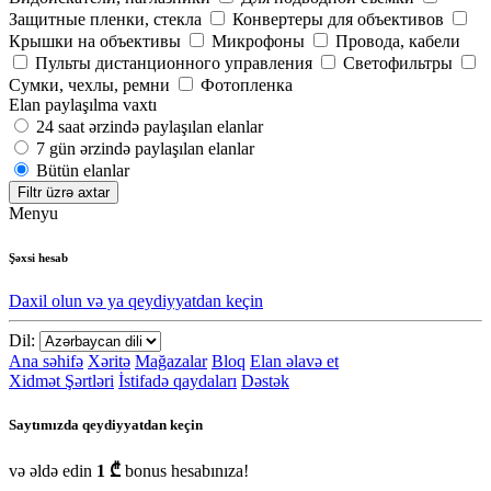
Защитные пленки, стекла
Конвертеры для объективов
Крышки на объективы
Микрофоны
Провода, кабели
Пульты дистанционного управления
Светофильтры
Сумки, чехлы, ремни
Фотопленка
Elan paylaşılma vaxtı
24 saat ərzində paylaşılan elanlar
7 gün ərzində paylaşılan elanlar
Bütün elanlar
Filtr üzrə axtar
Menyu
Şəxsi hesab
Daxil olun və ya qeydiyyatdan keçin
Dil:
Ana səhifə
Xəritə
Mağazalar
Bloq
Elan əlavə et
Xidmət Şərtləri
İstifadə qaydaları
Dəstək
Saytımızda qeydiyyatdan keçin
və əldə edin
1 ₾
bonus hesabınıza!