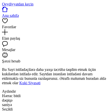
Qeydiyyatdan keçin
Ana səhifə
Favorilər
Elan paylaş
Mesajlar
Şəxsi hesab
Bu Sayt istifadəçilərə daha yaxşı təcrübə təqdim etmək üçün
kukilərdən istifadə edir. Saytdan istənilən istifadəni davam
etdirməklə siz bununla razılaşırsınız. Ətraflı məlumatı buradan əldə
etmək olar
Kuki Siyasəti
Aydındır
Hərrac bitdi
dəqiqə
saniyə
Seçildi