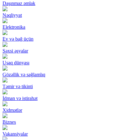
Daşınmaz əmlak
Nəqliyyat
Elektronika
Ev və bağ üçün
Şəxsi əşyalar
Uşaq dünyası
Gözəllik və sağlamlıq
Təmir və tikinti
İdman və istirahət
Xidmətlər
Biznes
Vakansiyalar