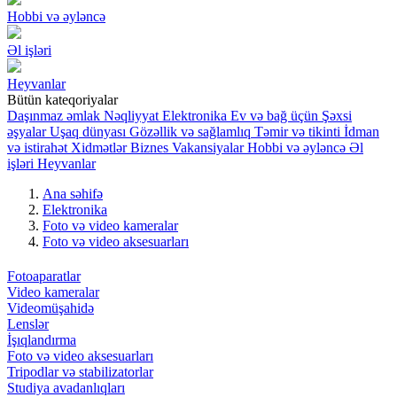
Hobbi və əyləncə
Əl işləri
Heyvanlar
Bütün kateqoriyalar
Daşınmaz əmlak
Nəqliyyat
Elektronika
Ev və bağ üçün
Şəxsi
əşyalar
Uşaq dünyası
Gözəllik və sağlamlıq
Təmir və tikinti
İdman
və istirahət
Xidmətlər
Biznes
Vakansiyalar
Hobbi və əyləncə
Əl
işləri
Heyvanlar
Ana səhifə
Elektronika
Foto və video kameralar
Foto və video aksesuarları
Fotoaparatlar
Video kameralar
Videomüşahidə
Lenslər
İşıqlandırma
Foto və video aksesuarları
Tripodlar və stabilizatorlar
Studiya avadanlıqları