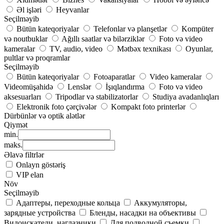
Əl işləri
Heyvanlar
Seçilməyib
Bütün kateqoriyalar
Telefonlar və planşetlər
Kompüter
və noutbuklar
Ağıllı saatlar və bilərziklər
Foto və video
kameralar
TV, audio, video
Mətbəx texnikası
Oyunlar,
pultlar və proqramlar
Seçilməyib
Bütün kateqoriyalar
Fotoaparatlar
Video kameralar
Videomüşahidə
Lenslər
İşıqlandırma
Foto və video
aksesuarları
Tripodlar və stabilizatorlar
Studiya avadanlıqları
Elektronik foto çərçivələr
Kompakt foto printerlər
Dürbünlər və optik alətlər
Qiymət
min.
maks.
Əlavə filtrlər
Onlayn göstəriş
VIP elan
Növ
Seçilməyib
Адаптеры, переходные кольца
Аккумуляторы,
зарядные устройства
Бленды, насадки на объективы
Видоискатели, наглазники
Для подводной съемки