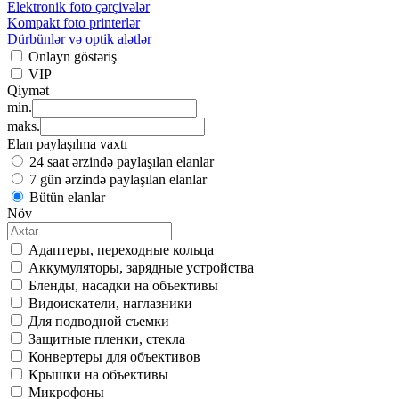
Elektronik foto çərçivələr
Kompakt foto printerlər
Dürbünlər və optik alətlər
Onlayn göstəriş
VIP
Qiymət
min.
maks.
Elan paylaşılma vaxtı
24 saat ərzində paylaşılan elanlar
7 gün ərzində paylaşılan elanlar
Bütün elanlar
Növ
Адаптеры, переходные кольца
Аккумуляторы, зарядные устройства
Бленды, насадки на объективы
Видоискатели, наглазники
Для подводной съемки
Защитные пленки, стекла
Конвертеры для объективов
Крышки на объективы
Микрофоны