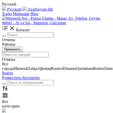
Русский
Русский
Azərbaycan dili
Xəritə
Mağazalar
Bloq
Каталог
Отмена
Районы
Применить
Отмена
Все
города
Marneuli
Zalqa
Ağbulaq
Rustavi
Dmanisi
Qardabani
Bolnisi
Sadax
Войти
Разместить бесплатно
Все
категории