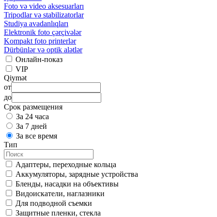
Foto və video aksesuarları
Tripodlar və stabilizatorlar
Studiya avadanlıqları
Elektronik foto çərçivələr
Kompakt foto printerlər
Dürbünlər və optik alətlər
Онлайн-показ
VIP
Qiymət
от
до
Срок размещения
За 24 часа
За 7 дней
За все время
Тип
Адаптеры, переходные кольца
Аккумуляторы, зарядные устройства
Бленды, насадки на объективы
Видоискатели, наглазники
Для подводной съемки
Защитные пленки, стекла