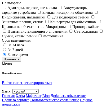
Не выбрано
Адаптеры, переходные кольца
Аккумуляторы,
зарядные устройства
Бленды, насадки на объективы
Видоискатели, наглазники
Для подводной съемки
Защитные пленки, стекла
Конвертеры для объективов
Крышки на объективы
Микрофоны
Провода, кабели
Пульты дистанционного управления
Светофильтры
Сумки, чехлы, ремни
Фотопленка
Срок размещения
За 24 часа
За 7 дней
За все время
Применить
Меню
Личный кабинет
Войти или зарегистрироваться
Язык:
Главная
Xəritə
Mağazalar
Bloq
Добавить объявление
Правила сервиса
Пользовательское соглашение
Служба
поддержки