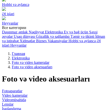
Hobbi və əyləncə
Əl işləri
Heyvanlar
Все категории
Daşınmaz əmlak
Nəqliyyat
Elektronika
Ev və bağ üçün
Şəxsi
əşyalar
Uşaq dünyası
Gözəllik və sağlamlıq
Təmir və tikinti
İdman
və istirahət
Xidmətlər
Biznes
Vakansiyalar
Hobbi və əyləncə
Əl
işləri
Heyvanlar
Главная
Elektronika
Foto və video kameralar
Foto və video aksesuarları
Foto və video aksesuarları
Fotoaparatlar
Video kameralar
Videomüşahidə
Lenslər
İşıqlandırma