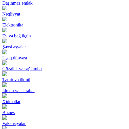
Daşınmaz əmlak
Nəqliyyat
Elektronika
Ev və bağ üçün
Şəxsi əşyalar
Uşaq dünyası
Gözəllik və sağlamlıq
Təmir və tikinti
İdman və istirahət
Xidmətlər
Biznes
Vakansiyalar