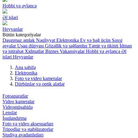
Hobbi və əyləncə
Əl işləri
Heyvanlar
Bütün kateqoriyalar
Daşınmaz əmlak
Nəqliyyat
Elektronika
Ev və bağ üçün
Şəxsi
əşyalar
Uşaq dünyası
Gözəllik və sağlamlıq
Təmir və tikinti
İdman
və istirahət
Xidmətlər
Biznes
Vakansiyalar
Hobbi və əyləncə
Əl
işləri
Heyvanlar
Ana səhifə
Elektronika
Foto və video kameralar
Dürbünlər və optik alətlər
Fotoaparatlar
Video kameralar
Videomüşahidə
Lenslər
İşıqlandırma
Foto və video aksesuarları
Tripodlar və stabilizatorlar
Studiya avadanlıqları