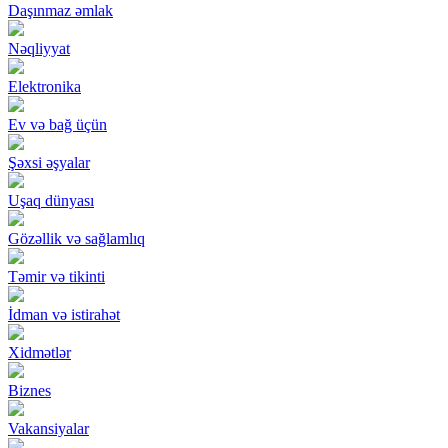
Daşınmaz əmlak
Nəqliyyat
Elektronika
Ev və bağ üçün
Şəxsi əşyalar
Uşaq dünyası
Gözəllik və sağlamlıq
Təmir və tikinti
İdman və istirahət
Xidmətlər
Biznes
Vakansiyalar