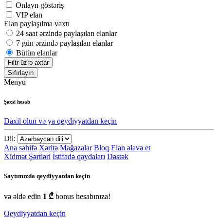
Onlayn göstəriş
VIP elan
Elan paylaşılma vaxtı
24 saat ərzində paylaşılan elanlar
7 gün ərzində paylaşılan elanlar
Bütün elanlar
Filtr üzrə axtar
Sıfırlayın
Menyu
Şəxsi hesab
Daxil olun və ya qeydiyyatdan keçin
Dil:
Ana səhifə
Xəritə
Mağazalar
Bloq
Elan əlavə et
Xidmət Şərtləri
İstifadə qaydaları
Dəstək
Saytımızda qeydiyyatdan keçin
və əldə edin
1 ₾
bonus hesabınıza!
Qeydiyyatdan keçin