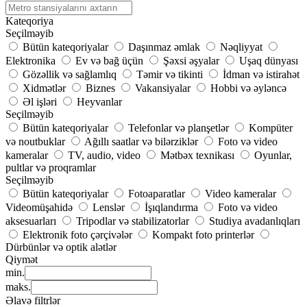
Kateqoriya
Seçilməyib
Bütün kateqoriyalar
Daşınmaz əmlak
Nəqliyyat
Elektronika
Ev və bağ üçün
Şəxsi əşyalar
Uşaq dünyası
Gözəllik və sağlamlıq
Təmir və tikinti
İdman və istirahət
Xidmətlər
Biznes
Vakansiyalar
Hobbi və əyləncə
Əl işləri
Heyvanlar
Seçilməyib
Bütün kateqoriyalar
Telefonlar və planşetlər
Kompüter
və noutbuklar
Ağıllı saatlar və bilərziklər
Foto və video
kameralar
TV, audio, video
Mətbəx texnikası
Oyunlar,
pultlar və proqramlar
Seçilməyib
Bütün kateqoriyalar
Fotoaparatlar
Video kameralar
Videomüşahidə
Lenslər
İşıqlandırma
Foto və video
aksesuarları
Tripodlar və stabilizatorlar
Studiya avadanlıqları
Elektronik foto çərçivələr
Kompakt foto printerlər
Dürbünlər və optik alətlər
Qiymət
min.
maks.
Əlavə filtrlər