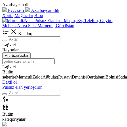
Azərbaycan dili
Русский
Azərbaycan dili
Xəritə
Mağazalar
Bloq
Kataloq
Ləğv et
Rayonlar
Filtr üzrə axtar
Ləğv et
Bütün
şəhərlər
Marneuli
Zalqa
Ağbulaq
Rustavi
Dmanisi
Qardabani
Bolnisi
Sada
Daxil ol
Pulsuz elan yerləşdirin
Bütün
kateqoriyalar