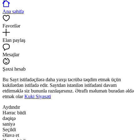
Ana səhifə
Favorilər
Elan paylaş
Mesajlar
Şəxsi hesab
Bu Sayt istifadəçilərə daha yaxşı təcrübə təqdim etmək üçün
kukilərdən istifadə edir. Saytdan istənilən istifadəni davam
etdirməklə siz bununla razılaşırsınız. Ətraflı məlumatı buradan əldə
etmək olar
Kuki Siyasəti
Aydındır
Hərrac bitdi
dəqiqə
saniyə
Seçildi
Əlavə et