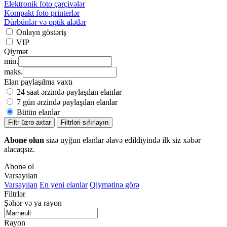
Elektronik foto çərçivələr
Kompakt foto printerlər
Dürbünlər və optik alətlər
Onlayn göstəriş
VIP
Qiymət
min.
maks.
Elan paylaşılma vaxtı
24 saat ərzində paylaşılan elanlar
7 gün ərzində paylaşılan elanlar
Bütün elanlar
Filtr üzrə axtar
Filtrləri sıfırlayın
Abone olun
sizə uyğun elanlar əlavə edildiyində ilk siz xəbər
alacaqsız.
Abonə ol
Varsayılan
Varsayılan
En yeni elanlar
Qiymətinə görə
Filtrlər
Şəhər və ya rayon
Rayon