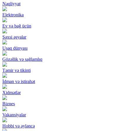
Nəqliyyat
Elektronika
Ev və bağ üçün
Şəxsi əşyalar
Uşaq dünyası
Gözəllik və sağlamlıq
Təmir və tikinti
İdman və istirahət
Xidmətlər
Biznes
Vakansiyalar
Hobbi və əyləncə