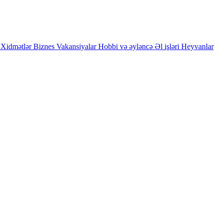
Xidmətlər
Biznes
Vakansiyalar
Hobbi və əyləncə
Əl işləri
Heyvanlar