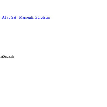
si
Sadaxlı