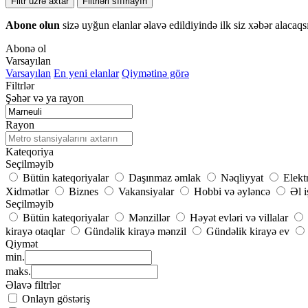
Filtr üzrə axtar
Filtrləri sıfırlayın
Abone olun
sizə uyğun elanlar əlavə edildiyində ilk siz xəbər alacaqs
Abonə ol
Varsayılan
Varsayılan
En yeni elanlar
Qiymətinə görə
Filtrlər
Şəhər və ya rayon
Rayon
Kateqoriya
Seçilməyib
Bütün kateqoriyalar
Daşınmaz əmlak
Nəqliyyat
Elekt
Xidmətlər
Biznes
Vakansiyalar
Hobbi və əyləncə
Əl i
Seçilməyib
Bütün kateqoriyalar
Mənzillər
Həyət evləri və villalar
kirayə otaqlar
Gündəlik kirayə mənzil
Gündəlik kirayə ev
Qiymət
min.
maks.
Əlavə filtrlər
Onlayn göstəriş