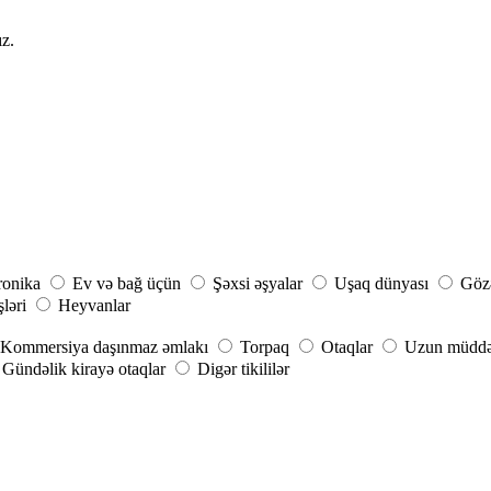
ız.
ronika
Ev və bağ üçün
Şəxsi əşyalar
Uşaq dünyası
Gözə
şləri
Heyvanlar
Kommersiya daşınmaz əmlakı
Torpaq
Otaqlar
Uzun müddət
Gündəlik kirayə otaqlar
Digər tikililər