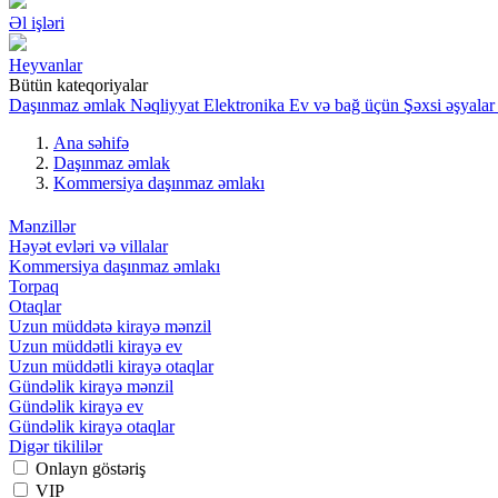
Əl işləri
Heyvanlar
Bütün kateqoriyalar
Daşınmaz əmlak
Nəqliyyat
Elektronika
Ev və bağ üçün
Şəxsi əşyalar
Ana səhifə
Daşınmaz əmlak
Kommersiya daşınmaz əmlakı
Mənzillər
Həyət evləri və villalar
Kommersiya daşınmaz əmlakı
Torpaq
Otaqlar
Uzun müddətə kirayə mənzil
Uzun müddətli kirayə ev
Uzun müddətli kirayə otaqlar
Gündəlik kirayə mənzil
Gündəlik kirayə ev
Gündəlik kirayə otaqlar
Digər tikililər
Onlayn göstəriş
VIP