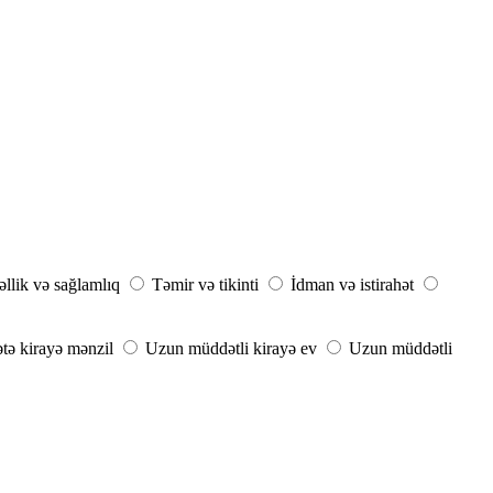
llik və sağlamlıq
Təmir və tikinti
İdman və istirahət
ə kirayə mənzil
Uzun müddətli kirayə ev
Uzun müddətli