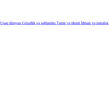
Uşaq dünyası
Gözəllik və sağlamlıq
Təmir və tikinti
İdman və istirahət