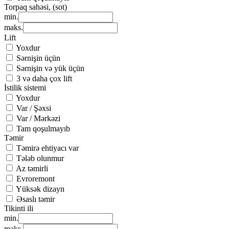
Torpaq sahəsi, (sot)
min.
maks.
Lift
Yoxdur
Sərnişin üçün
Sərnişin və yük üçün
3 və daha çox lift
İstilik sistemi
Yoxdur
Var / Şəxsi
Var / Mərkəzi
Tam qoşulmayıb
Təmir
Təmirə ehtiyacı var
Tələb olunmur
Az təmirli
Evroremont
Yüksək dizayn
Əsaslı təmir
Tikinti ili
min.
maks.