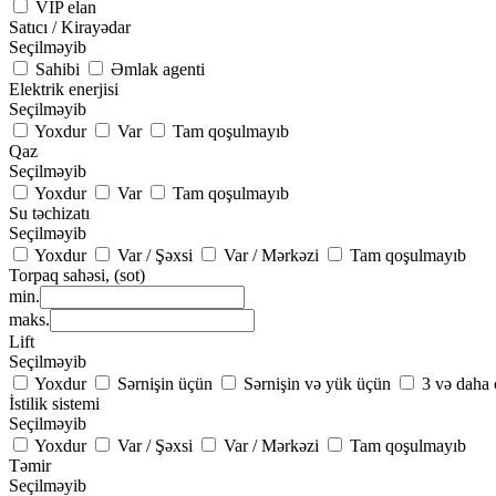
VIP elan
Satıcı / Kirayədar
Seçilməyib
Sahibi
Əmlak agenti
Elektrik enerjisi
Seçilməyib
Yoxdur
Var
Tam qoşulmayıb
Qaz
Seçilməyib
Yoxdur
Var
Tam qoşulmayıb
Su təchizatı
Seçilməyib
Yoxdur
Var / Şəxsi
Var / Mərkəzi
Tam qoşulmayıb
Torpaq sahəsi, (sot)
min.
maks.
Lift
Seçilməyib
Yoxdur
Sərnişin üçün
Sərnişin və yük üçün
3 və daha ç
İstilik sistemi
Seçilməyib
Yoxdur
Var / Şəxsi
Var / Mərkəzi
Tam qoşulmayıb
Təmir
Seçilməyib