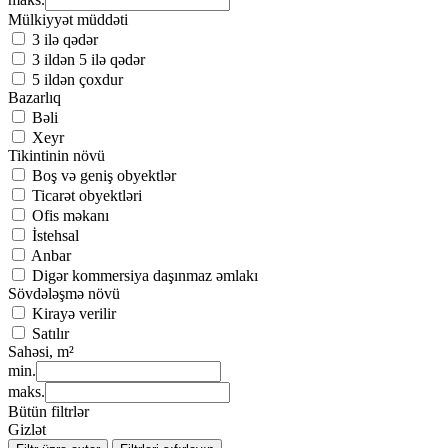
Mülkiyyət müddəti
3 ilə qədər
3 ildən 5 ilə qədər
5 ildən çoxdur
Bazarlıq
Bəli
Xeyr
Tikintinin növü
Boş və geniş obyektlər
Ticarət obyektləri
Ofis məkanı
İstehsal
Anbar
Digər kommersiya daşınmaz əmlakı
Sövdələşmə növü
Kirayə verilir
Satılır
Sahəsi, m²
min.
maks.
Bütün filtrlər
Gizlət