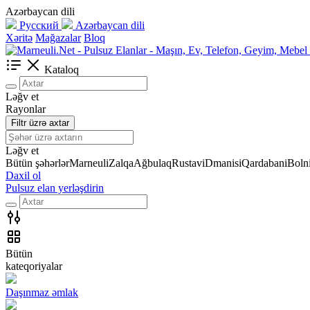
Azərbaycan dili
Русский
Azərbaycan dili
Xəritə
Mağazalar
Bloq
Kataloq
Ləğv et
Rayonlar
Filtr üzrə axtar
Ləğv et
Bütün şəhərlər
Marneuli
Zalqa
Ağbulaq
Rustavi
Dmanisi
Qardabani
Bolni
Daxil ol
Pulsuz elan yerləşdirin
Bütün
kateqoriyalar
Daşınmaz əmlak