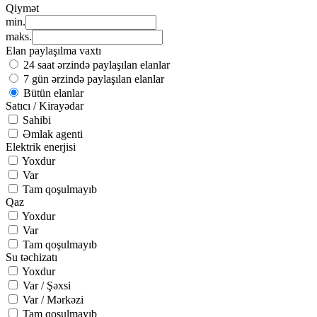
Qiymət
min.
maks.
Elan paylaşılma vaxtı
24 saat ərzində paylaşılan elanlar
7 gün ərzində paylaşılan elanlar
Bütün elanlar
Satıcı / Kirayədar
Sahibi
Əmlak agenti
Elektrik enerjisi
Yoxdur
Var
Tam qoşulmayıb
Qaz
Yoxdur
Var
Tam qoşulmayıb
Su təchizatı
Yoxdur
Var / Şəxsi
Var / Mərkəzi
Tam qoşulmayıb