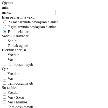
Qiymət
min.
maks.
Elan paylaşılma vaxtı
24 saat ərzində paylaşılan elanlar
7 gün ərzində paylaşılan elanlar
Bütün elanlar
Satıcı / Kirayədar
Sahibi
Əmlak agenti
Elektrik enerjisi
Yoxdur
Var
Tam qoşulmayıb
Qaz
Yoxdur
Var
Tam qoşulmayıb
Su təchizatı
Yoxdur
Var / Şəxsi
Var / Mərkəzi
Tam qoşulmayıb