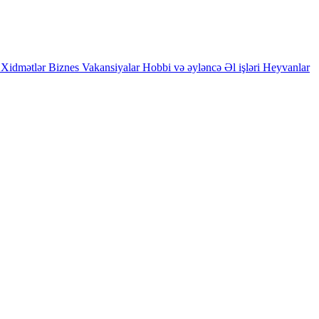
Xidmətlər
Biznes
Vakansiyalar
Hobbi və əyləncə
Əl işləri
Heyvanlar