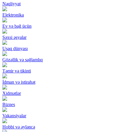
Nəqliyyat
Elektronika
Ev və bağ üçün
Şəxsi əşyalar
Uşaq dünyası
Gözəllik və sağlamlıq
Təmir və tikinti
İdman və istirahət
Xidmətlər
Biznes
Vakansiyalar
Hobbi və əyləncə