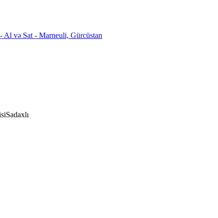
si
Sadaxlı