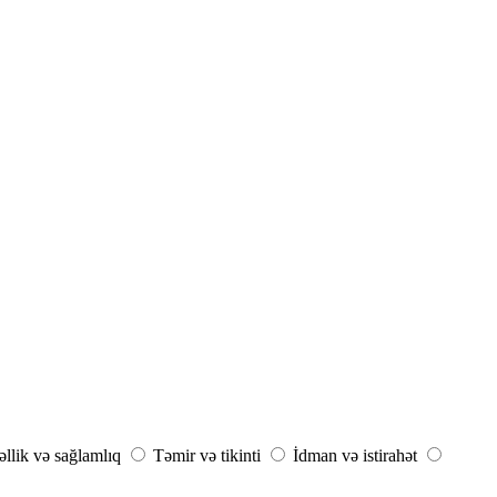
llik və sağlamlıq
Təmir və tikinti
İdman və istirahət