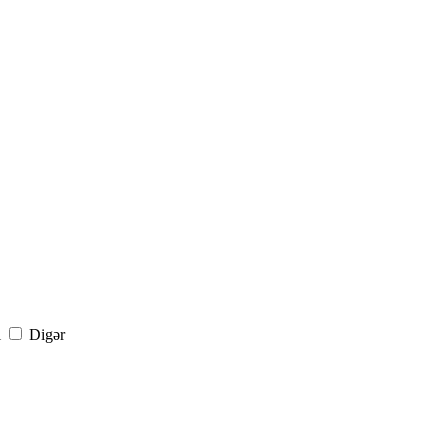
i
Digər