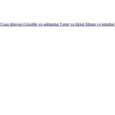
Uşaq dünyası
Gözəllik və sağlamlıq
Təmir və tikinti
İdman və istirahət