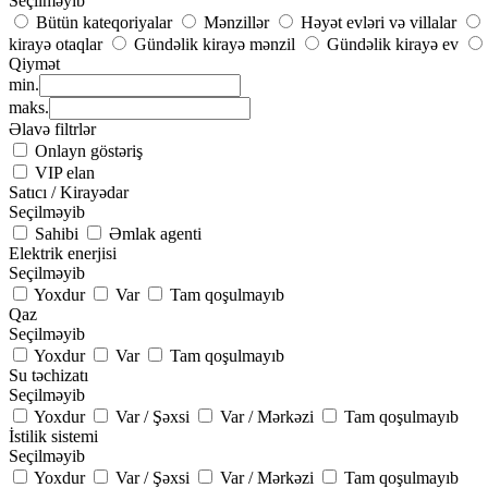
Seçilməyib
Bütün kateqoriyalar
Mənzillər
Həyət evləri və villalar
kirayə otaqlar
Gündəlik kirayə mənzil
Gündəlik kirayə ev
Qiymət
min.
maks.
Əlavə filtrlər
Onlayn göstəriş
VIP elan
Satıcı / Kirayədar
Seçilməyib
Sahibi
Əmlak agenti
Elektrik enerjisi
Seçilməyib
Yoxdur
Var
Tam qoşulmayıb
Qaz
Seçilməyib
Yoxdur
Var
Tam qoşulmayıb
Su təchizatı
Seçilməyib
Yoxdur
Var / Şəxsi
Var / Mərkəzi
Tam qoşulmayıb
İstilik sistemi
Seçilməyib
Yoxdur
Var / Şəxsi
Var / Mərkəzi
Tam qoşulmayıb