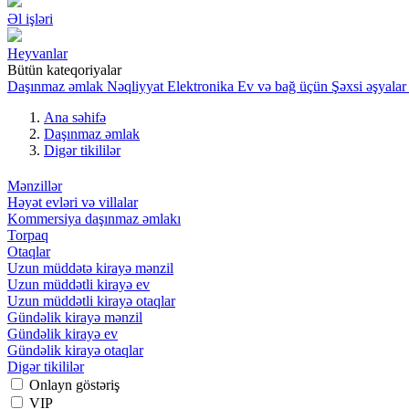
Əl işləri
Heyvanlar
Bütün kateqoriyalar
Daşınmaz əmlak
Nəqliyyat
Elektronika
Ev və bağ üçün
Şəxsi əşyalar
Ana səhifə
Daşınmaz əmlak
Digər tikililər
Mənzillər
Həyət evləri və villalar
Kommersiya daşınmaz əmlakı
Torpaq
Otaqlar
Uzun müddətə kirayə mənzil
Uzun müddətli kirayə ev
Uzun müddətli kirayə otaqlar
Gündəlik kirayə mənzil
Gündəlik kirayə ev
Gündəlik kirayə otaqlar
Digər tikililər
Onlayn göstəriş
VIP