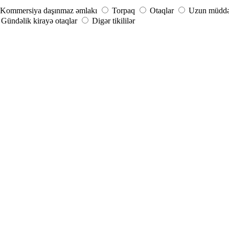
Kommersiya daşınmaz əmlakı
Torpaq
Otaqlar
Uzun müddət
Gündəlik kirayə otaqlar
Digər tikililər