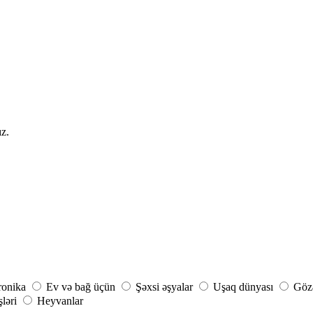
ız.
ronika
Ev və bağ üçün
Şəxsi əşyalar
Uşaq dünyası
Gözə
şləri
Heyvanlar