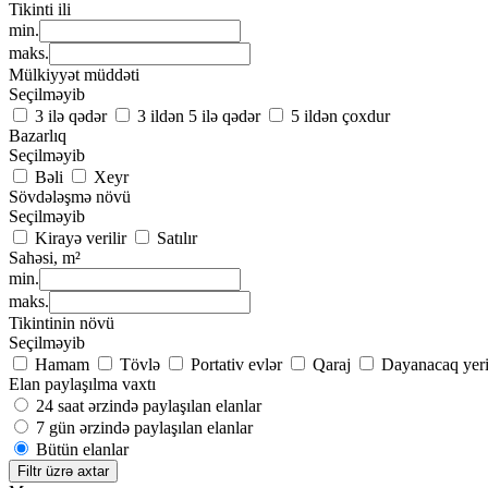
Tikinti ili
min.
maks.
Mülkiyyət müddəti
Seçilməyib
3 ilə qədər
3 ildən 5 ilə qədər
5 ildən çoxdur
Bazarlıq
Seçilməyib
Bəli
Xeyr
Sövdələşmə növü
Seçilməyib
Kirayə verilir
Satılır
Sahəsi, m²
min.
maks.
Tikintinin növü
Seçilməyib
Hamam
Tövlə
Portativ evlər
Qaraj
Dayanacaq yer
Elan paylaşılma vaxtı
24 saat ərzində paylaşılan elanlar
7 gün ərzində paylaşılan elanlar
Bütün elanlar
Filtr üzrə axtar