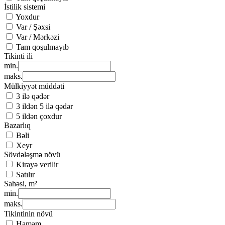
İstilik sistemi
Yoxdur
Var / Şəxsi
Var / Mərkəzi
Tam qoşulmayıb
Tikinti ili
min.
maks.
Mülkiyyət müddəti
3 ilə qədər
3 ildən 5 ilə qədər
5 ildən çoxdur
Bazarlıq
Bəli
Xeyr
Sövdələşmə növü
Kirayə verilir
Satılır
Sahəsi, m²
min.
maks.
Tikintinin növü
Hamam