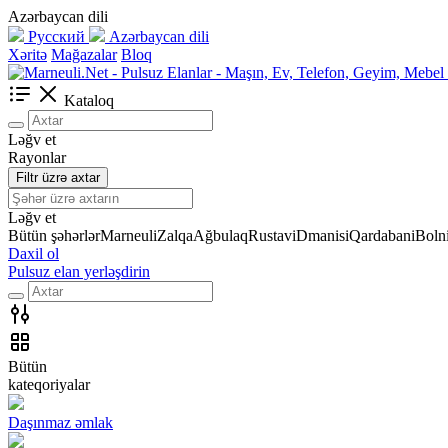
Azərbaycan dili
Русский
Azərbaycan dili
Xəritə
Mağazalar
Bloq
Kataloq
Ləğv et
Rayonlar
Filtr üzrə axtar
Ləğv et
Bütün şəhərlər
Marneuli
Zalqa
Ağbulaq
Rustavi
Dmanisi
Qardabani
Bolni
Daxil ol
Pulsuz elan yerləşdirin
Bütün
kateqoriyalar
Daşınmaz əmlak