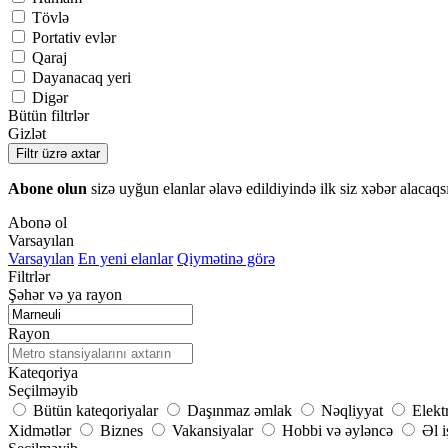
Tövlə
Portativ evlər
Qaraj
Dayanacaq yeri
Digər
Bütün filtrlər
Gizlət
Filtr üzrə axtar
Abone olun
sizə uyğun elanlar əlavə edildiyində ilk siz xəbər alacaqs
Abonə ol
Varsayılan
Varsayılan
En yeni elanlar
Qiymətinə görə
Filtrlər
Şəhər və ya rayon
Rayon
Kateqoriya
Seçilməyib
Bütün kateqoriyalar
Daşınmaz əmlak
Nəqliyyat
Elekt
Xidmətlər
Biznes
Vakansiyalar
Hobbi və əyləncə
Əl i