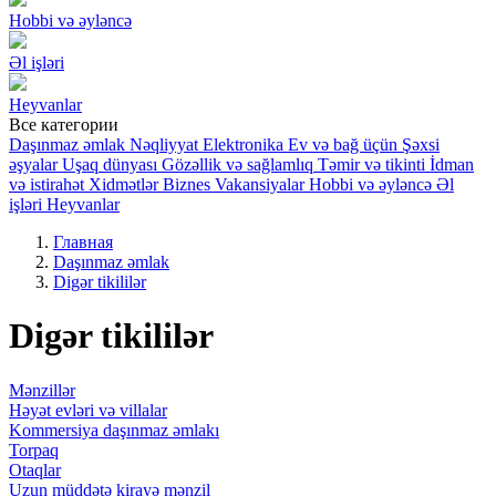
Hobbi və əyləncə
Əl işləri
Heyvanlar
Все категории
Daşınmaz əmlak
Nəqliyyat
Elektronika
Ev və bağ üçün
Şəxsi
əşyalar
Uşaq dünyası
Gözəllik və sağlamlıq
Təmir və tikinti
İdman
və istirahət
Xidmətlər
Biznes
Vakansiyalar
Hobbi və əyləncə
Əl
işləri
Heyvanlar
Главная
Daşınmaz əmlak
Digər tikililər
Digər tikililər
Mənzillər
Həyət evləri və villalar
Kommersiya daşınmaz əmlakı
Torpaq
Otaqlar
Uzun müddətə kirayə mənzil