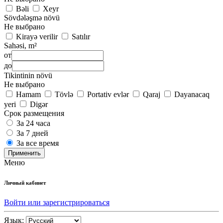
Bəli
Xeyr
Sövdələşmə növü
Не выбрано
Kirayə verilir
Satılır
Sahəsi, m²
от
до
Tikintinin növü
Не выбрано
Hamam
Tövlə
Portativ evlər
Qaraj
Dayanacaq
yeri
Digər
Срок размещения
За 24 часа
За 7 дней
За все время
Применить
Меню
Личный кабинет
Войти или зарегистрироваться
Язык: