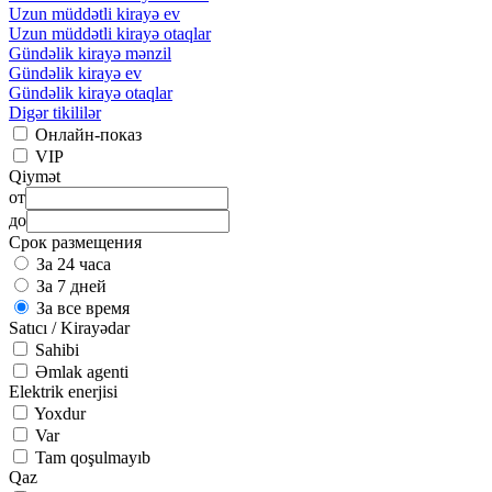
Uzun müddətli kirayə ev
Uzun müddətli kirayə otaqlar
Gündəlik kirayə mənzil
Gündəlik kirayə ev
Gündəlik kirayə otaqlar
Digər tikililər
Онлайн-показ
VIP
Qiymət
от
до
Срок размещения
За 24 часа
За 7 дней
За все время
Satıcı / Kirayədar
Sahibi
Əmlak agenti
Elektrik enerjisi
Yoxdur
Var
Tam qoşulmayıb
Qaz