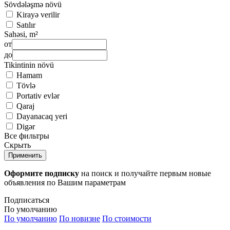
Sövdələşmə növü
Kirayə verilir
Satılır
Sahəsi, m²
от
до
Tikintinin növü
Hamam
Tövlə
Portativ evlər
Qaraj
Dayanacaq yeri
Digər
Все фильтры
Скрыть
Применить
Оформите подписку
на поиск и получайте первым новые
объявления по Вашим параметрам
Подписаться
По умолчанию
По умолчанию
По новизне
По стоимости