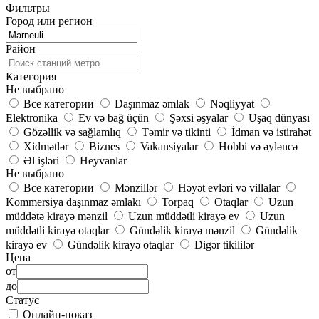
Фильтры
Город или регион
Район
Категория
Не выбрано
Все категории
Daşınmaz əmlak
Nəqliyyat
Elektronika
Ev və bağ üçün
Şəxsi əşyalar
Uşaq dünyası
Gözəllik və sağlamlıq
Təmir və tikinti
İdman və istirahət
Xidmətlər
Biznes
Vakansiyalar
Hobbi və əyləncə
Əl işləri
Heyvanlar
Не выбрано
Все категории
Mənzillər
Həyət evləri və villalar
Kommersiya daşınmaz əmlakı
Torpaq
Otaqlar
Uzun
müddətə kirayə mənzil
Uzun müddətli kirayə ev
Uzun
müddətli kirayə otaqlar
Gündəlik kirayə mənzil
Gündəlik
kirayə ev
Gündəlik kirayə otaqlar
Digər tikililər
Цена
от
до
Статус
Онлайн-показ