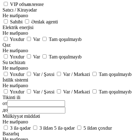
VIP объявление
Satıcı / Kirayədar
Не выбрано
Sahibi
Əmlak agenti
Elektrik enerjisi
Не выбрано
Yoxdur
Var
Tam qoşulmayıb
Qaz
Не выбрано
Yoxdur
Var
Tam qoşulmayıb
Su təchizatı
Не выбрано
Yoxdur
Var / Şəxsi
Var / Mərkəzi
Tam qoşulmayıb
İstilik sistemi
Не выбрано
Yoxdur
Var / Şəxsi
Var / Mərkəzi
Tam qoşulmayıb
Tikinti ili
от
до
Mülkiyyət müddəti
Не выбрано
3 ilə qədər
3 ildən 5 ilə qədər
5 ildən çoxdur
Bazarlıq
Не выбрано