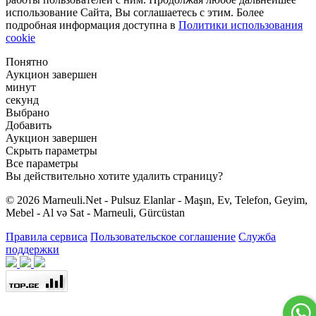
использование Сайта, Вы соглашаетесь с этим. Более
подробная информация доступна в
Политики использования
cookie
Понятно
Аукцион завершен
минут
секунд
Выбрано
Добавить
Аукцион завершен
Скрыть параметры
Все параметры
Вы действительно хотите удалить страницу?
© 2026 Marneuli.Net - Pulsuz Elanlar - Maşın, Ev, Telefon, Geyim,
Mebel - Al və Sat - Marneuli, Gürcüstan
Правила сервиса
Пользовательское соглашение
Служба
поддержки