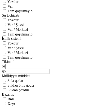
Yoxdur
Var
Tam qoşulmayıb
Su təchizatı
Yoxdur
Var / Şəxsi
Var / Mərkəzi
Tam qoşulmayıb
İstilik sistemi
Yoxdur
Var / Şəxsi
Var / Mərkəzi
Tam qoşulmayıb
Tikinti ili
от
до
Mülkiyyət müddəti
3 ilə qədər
3 ildən 5 ilə qədər
5 ildən çoxdur
Bazarlıq
Bəli
Xeyr