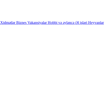
Xidmətlər
Biznes
Vakansiyalar
Hobbi və əyləncə
Əl işləri
Heyvanlar