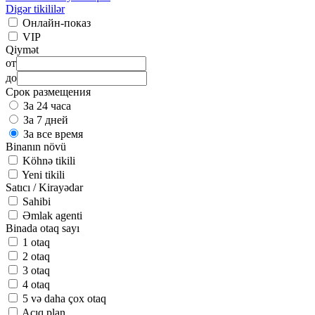
Digər tikililər
Онлайн-показ
VIP
Qiymət
от
до
Срок размещения
За 24 часа
За 7 дней
За все время
Binanın növü
Köhnə tikili
Yeni tikili
Satıcı / Kirayədar
Sahibi
Əmlak agenti
Binada otaq sayı
1 otaq
2 otaq
3 otaq
4 otaq
5 və daha çox otaq
Açıq plan