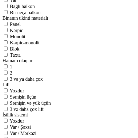
Var
Bağlı balkon
Bir neçə balkon
Binanın tikinti materialı
Panel
Kərpic
Monolit
Kərpic-monolit
Blok
Taxta
Hamam otaqları
1
2
3 və ya daha çox
Lift
Yoxdur
Sərnişin üçün
Sərnişin və yük üçün
3 və daha çox lift
İstilik sistemi
Yoxdur
Var / Şəxsi
Var / Mərkəzi