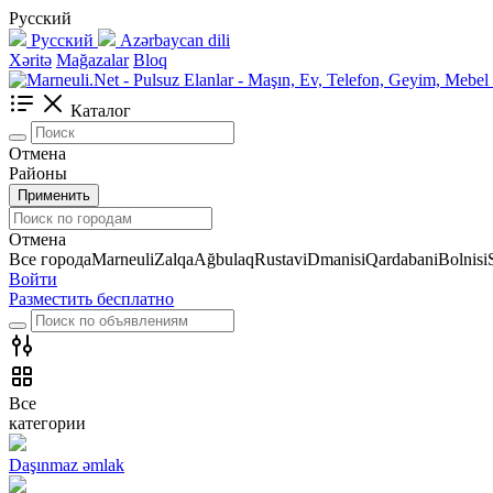
Русский
Русский
Azərbaycan dili
Xəritə
Mağazalar
Bloq
Каталог
Отмена
Районы
Применить
Отмена
Все города
Marneuli
Zalqa
Ağbulaq
Rustavi
Dmanisi
Qardabani
Bolnisi
Войти
Разместить бесплатно
Все
категории
Daşınmaz əmlak