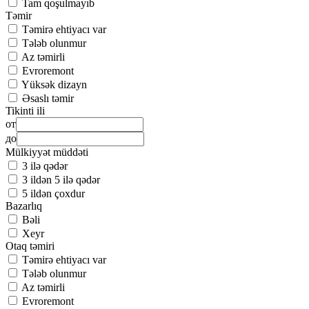
Tam qoşulmayıb
Təmir
Təmirə ehtiyacı var
Tələb olunmur
Az təmirli
Evroremont
Yüksək dizayn
Əsaslı təmir
Tikinti ili
от
до
Mülkiyyət müddəti
3 ilə qədər
3 ildən 5 ilə qədər
5 ildən çoxdur
Bazarlıq
Bəli
Xeyr
Otaq təmiri
Təmirə ehtiyacı var
Tələb olunmur
Az təmirli
Evroremont