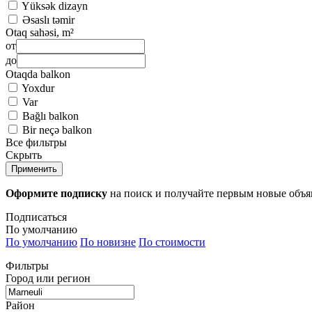
Yüksək dizayn
Əsaslı təmir
Otaq sahəsi, m²
от
до
Otaqda balkon
Yoxdur
Var
Bağlı balkon
Bir neçə balkon
Все фильтры
Скрыть
Применить
Оформите подписку
на поиск и получайте первым новые объ
Подписаться
По умолчанию
По умолчанию
По новизне
По стоимости
Фильтры
Город или регион
Район