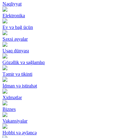
Nəqliyyat
Elektronika
Ev və bağ üçün
Şəxsi əşyalar
Uşaq dünyası
Gözəllik və sağlamlıq
Təmir və tikinti
İdman və istirahət
Xidmətlər
Biznes
Vakansiyalar
Hobbi və əyləncə