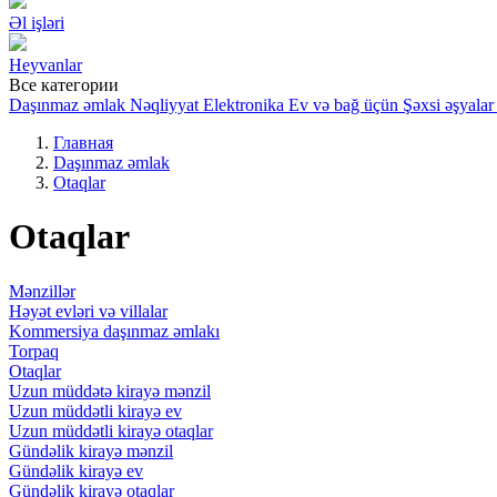
Əl işləri
Heyvanlar
Все категории
Daşınmaz əmlak
Nəqliyyat
Elektronika
Ev və bağ üçün
Şəxsi əşyalar
Главная
Daşınmaz əmlak
Otaqlar
Otaqlar
Mənzillər
Həyət evləri və villalar
Kommersiya daşınmaz əmlakı
Torpaq
Otaqlar
Uzun müddətə kirayə mənzil
Uzun müddətli kirayə ev
Uzun müddətli kirayə otaqlar
Gündəlik kirayə mənzil
Gündəlik kirayə ev
Gündəlik kirayə otaqlar