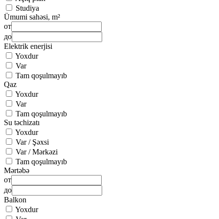
Studiya
Ümumi sahəsi, m²
от
до
Elektrik enerjisi
Yoxdur
Var
Tam qoşulmayıb
Qaz
Yoxdur
Var
Tam qoşulmayıb
Su təchizatı
Yoxdur
Var / Şəxsi
Var / Mərkəzi
Tam qoşulmayıb
Mərtəbə
от
до
Balkon
Yoxdur