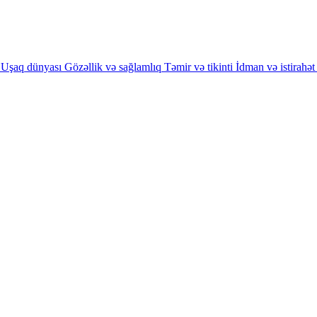
Uşaq dünyası
Gözəllik və sağlamlıq
Təmir və tikinti
İdman və istirahət