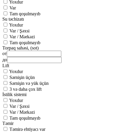
Yoxdur
Var
Tam qoşulmayıb
Su təchizatı
Yoxdur
Var / Şəxsi
Var / Mərkəzi
Tam qoşulmayıb
Torpaq sahəsi, (sot)
от
до
Lift
Yoxdur
Sərnişin üçün
Sərnişin və yük üçün
3 və daha çox lift
İstilik sistemi
Yoxdur
Var / Şəxsi
Var / Mərkəzi
Tam qoşulmayıb
Təmir
Təmirə ehtiyacı var