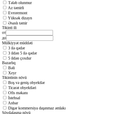
Tələb olunmur
Az təmirli
Evroremont
Yüksək dizayn
Əsaslı təmir
Tikinti ili
от
до
Mülkiyyət müddəti
3 ilə qədər
3 ildən 5 ilə qədər
5 ildən çoxdur
Bazarlıq
Bəli
Xeyr
Tikintinin növü
Boş və geniş obyektlər
Ticarət obyektləri
Ofis məkanı
İstehsal
Anbar
Digər kommersiya daşınmaz əmlakı
Sövdələşmə növü