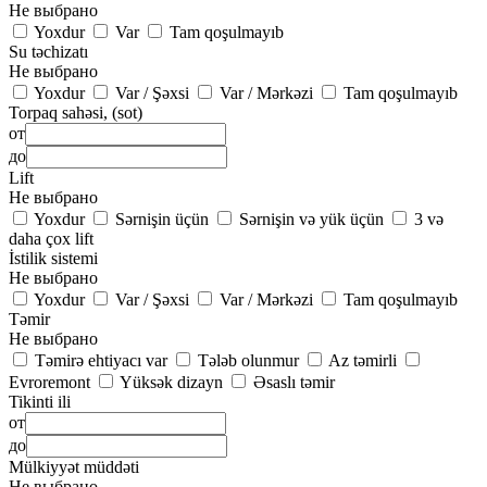
Не выбрано
Yoxdur
Var
Tam qoşulmayıb
Su təchizatı
Не выбрано
Yoxdur
Var / Şəxsi
Var / Mərkəzi
Tam qoşulmayıb
Torpaq sahəsi, (sot)
от
до
Lift
Не выбрано
Yoxdur
Sərnişin üçün
Sərnişin və yük üçün
3 və
daha çox lift
İstilik sistemi
Не выбрано
Yoxdur
Var / Şəxsi
Var / Mərkəzi
Tam qoşulmayıb
Təmir
Не выбрано
Təmirə ehtiyacı var
Tələb olunmur
Az təmirli
Evroremont
Yüksək dizayn
Əsaslı təmir
Tikinti ili
от
до
Mülkiyyət müddəti
Не выбрано