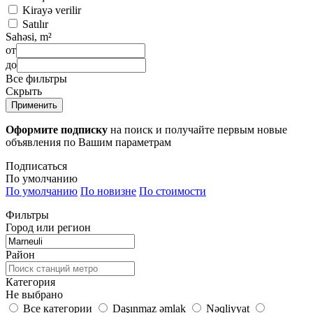
Kirayə verilir
Satılır
Sahəsi, m²
от
до
Все фильтры
Скрыть
Применить
Оформите подписку
на поиск и получайте первым новые
объявления по Вашим параметрам
Подписаться
По умолчанию
По умолчанию
По новизне
По стоимости
Фильтры
Город или регион
Район
Категория
Не выбрано
Все категории
Daşınmaz əmlak
Nəqliyyat