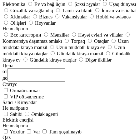
Elektronika
Ev və bağ üçün
Şəxsi əşyalar
Uşaq dünyası
Gözəllik və sağlamlıq
Təmir və tikinti
İdman və istirahət
Xidmətlər
Biznes
Vakansiyalar
Hobbi və əyləncə
Əl işləri
Heyvanlar
Не выбрано
Все категории
Mənzillər
Həyət evləri və villalar
Kommersiya daşınmaz əmlakı
Torpaq
Otaqlar
Uzun
müddətə kirayə mənzil
Uzun müddətli kirayə ev
Uzun
müddətli kirayə otaqlar
Gündəlik kirayə mənzil
Gündəlik
kirayə ev
Gündəlik kirayə otaqlar
Digər tikililər
Цена
от
до
Статус
Онлайн-показ
VIP объявление
Satıcı / Kirayədar
Не выбрано
Sahibi
Əmlak agenti
Elektrik enerjisi
Не выбрано
Yoxdur
Var
Tam qoşulmayıb
Qaz