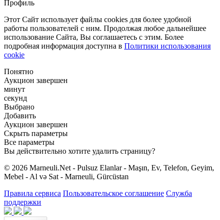
Профиль
Этот Сайт использует файлы cookies для более удобной
работы пользователей с ним. Продолжая любое дальнейшее
использование Сайта, Вы соглашаетесь с этим. Более
подробная информация доступна в
Политики использования
cookie
Понятно
Аукцион завершен
минут
секунд
Выбрано
Добавить
Аукцион завершен
Скрыть параметры
Все параметры
Вы действительно хотите удалить страницу?
© 2026 Marneuli.Net - Pulsuz Elanlar - Maşın, Ev, Telefon, Geyim,
Mebel - Al və Sat - Marneuli, Gürcüstan
Правила сервиса
Пользовательское соглашение
Служба
поддержки