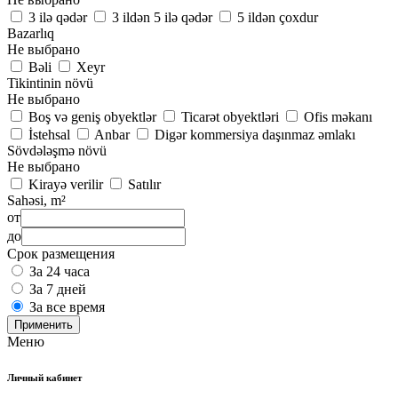
3 ilə qədər
3 ildən 5 ilə qədər
5 ildən çoxdur
Bazarlıq
Не выбрано
Bəli
Xeyr
Tikintinin növü
Не выбрано
Boş və geniş obyektlər
Ticarət obyektləri
Ofis məkanı
İstehsal
Anbar
Digər kommersiya daşınmaz əmlakı
Sövdələşmə növü
Не выбрано
Kirayə verilir
Satılır
Sahəsi, m²
от
до
Срок размещения
За 24 часа
За 7 дней
За все время
Применить
Меню
Личный кабинет