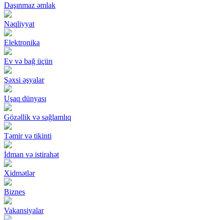
Daşınmaz əmlak
Nəqliyyat
Elektronika
Ev və bağ üçün
Şəxsi əşyalar
Uşaq dünyası
Gözəllik və sağlamlıq
Təmir və tikinti
İdman və istirahət
Xidmətlər
Biznes
Vakansiyalar