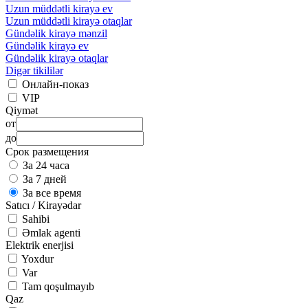
Uzun müddətli kirayə ev
Uzun müddətli kirayə otaqlar
Gündəlik kirayə mənzil
Gündəlik kirayə ev
Gündəlik kirayə otaqlar
Digər tikililər
Онлайн-показ
VIP
Qiymət
от
до
Срок размещения
За 24 часа
За 7 дней
За все время
Satıcı / Kirayədar
Sahibi
Əmlak agenti
Elektrik enerjisi
Yoxdur
Var
Tam qoşulmayıb
Qaz