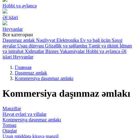
Hobbi və əyləncə
Əl işləri
Heyvanlar
Все категории
Daşınmaz əmlak
Nəqliyyat
Elektronika
Ev və bağ üçün
Şəxsi
əşyalar
Uşaq dünyası
Gözəllik və sağlamlıq
Təmir və tikinti
İdman
və istirahət
Xidmətlər
Biznes
Vakansiyalar
Hobbi və əyləncə
Əl
işləri
Heyvanlar
Главная
Daşınmaz əmlak
Kommersiya daşınmaz əmlakı
Kommersiya daşınmaz əmlakı
Mənzillər
Həyət evləri və villalar
Kommersiya daşınmaz əmlakı
Torpaq
Otaqlar
Uzun müddətə kirayə mənzil