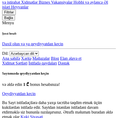
və istirahət
Xidmətlər
Biznes
Vakansiyalar
Hobbi və əyləncə
Əl
işləri
Heyvanlar
Filtrlər
Bağla
Menyu
Şəxsi hesab
Daxil olun və ya qeydiyyatdan keçin
Dil:
Ana səhifə
Xəritə
Mağazalar
Bloq
Elan əlavə et
Xidmət Şərtləri
İstifadə qaydaları
Dəstək
Saytımızda qeydiyyatdan keçin
və əldə edin
1 ₾
bonus hesabınıza!
Qeydiyyatdan keçin
Bu Sayt istifadəçilərə daha yaxşı təcrübə təqdim etmək üçün
kukilərdən istifadə edir. Saytdan istənilən istifadəni davam
etdirməklə siz bununla razılaşırsınız. Ətraflı məlumatı buradan əldə
etmək olar
Kuki Siyasəti