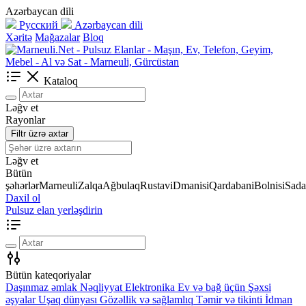
Azərbaycan dili
Русский
Azərbaycan dili
Xəritə
Mağazalar
Bloq
Kataloq
Ləğv et
Rayonlar
Filtr üzrə axtar
Ləğv et
Bütün
şəhərlər
Marneuli
Zalqa
Ağbulaq
Rustavi
Dmanisi
Qardabani
Bolnisi
Sada
Daxil ol
Pulsuz elan yerləşdirin
Bütün kateqoriyalar
Daşınmaz əmlak
Nəqliyyat
Elektronika
Ev və bağ üçün
Şəxsi
əşyalar
Uşaq dünyası
Gözəllik və sağlamlıq
Təmir və tikinti
İdman