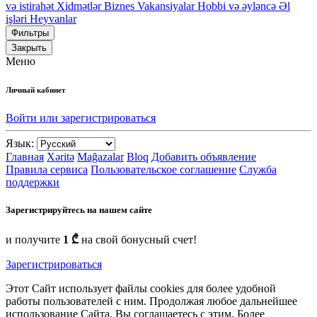
və istirahət
Xidmətlər
Biznes
Vakansiyalar
Hobbi və əyləncə
Əl
işləri
Heyvanlar
Фильтры
Закрыть
Меню
Личный кабинет
Войти или зарегистрироваться
Язык:
Главная
Xəritə
Mağazalar
Bloq
Добавить объявление
Правила сервиса
Пользовательское соглашение
Служба
поддержки
Зарегистрируйтесь на нашем сайте
и получите
1 ₾
на свой бонусный счет!
Зарегистрироваться
Этот Сайт использует файлы cookies для более удобной
работы пользователей с ним. Продолжая любое дальнейшее
использование Сайта, Вы соглашаетесь с этим. Более