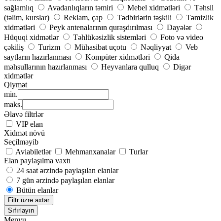
sağlamlıq
Avadanlıqların təmiri
Mebel xidmətləri
Təhsil
(təlim, kurslar)
Reklam, çap
Tədbirlərin təşkili
Təmizlik
xidmətləri
Peyk antenalarının quraşdırılması
Dayələr
Hüquqi xidmətlər
Təhlükəsizlik sistemləri
Foto və video
çəkiliş
Turizm
Mühasibat uçotu
Nəqliyyat
Veb
saytların hazırlanması
Kompüter xidmətləri
Qida
məhsullarının hazırlanması
Heyvanlara qulluq
Digər
xidmətlər
Qiymət
min.
maks.
Əlavə filtrlər
VIP elan
Xidmət növü
Seçilməyib
Aviabiletlər
Mehmanxanalar
Turlar
Elan paylaşılma vaxtı
24 saat ərzində paylaşılan elanlar
7 gün ərzində paylaşılan elanlar
Bütün elanlar
Filtr üzrə axtar
Sıfırlayın
Menyu