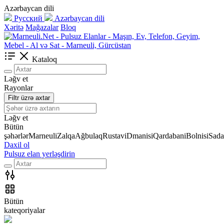
Azərbaycan dili
Русский
Azərbaycan dili
Xəritə
Mağazalar
Bloq
Kataloq
Ləğv et
Rayonlar
Filtr üzrə axtar
Ləğv et
Bütün
şəhərlər
Marneuli
Zalqa
Ağbulaq
Rustavi
Dmanisi
Qardabani
Bolnisi
Sada
Daxil ol
Pulsuz elan yerləşdirin
Bütün
kateqoriyalar