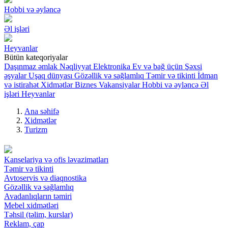
Hobbi və əyləncə
Əl işləri
Heyvanlar
Bütün kateqoriyalar
Daşınmaz əmlak
Nəqliyyat
Elektronika
Ev və bağ üçün
Şəxsi
əşyalar
Uşaq dünyası
Gözəllik və sağlamlıq
Təmir və tikinti
İdman
və istirahət
Xidmətlər
Biznes
Vakansiyalar
Hobbi və əyləncə
Əl
işləri
Heyvanlar
Ana səhifə
Xidmətlər
Turizm
Kanselariya və ofis ləvazimatları
Təmir və tikinti
Avtoservis və diaqnostika
Gözəllik və sağlamlıq
Avadanlıqların təmiri
Mebel xidmətləri
Təhsil (təlim, kurslar)
Reklam, çap