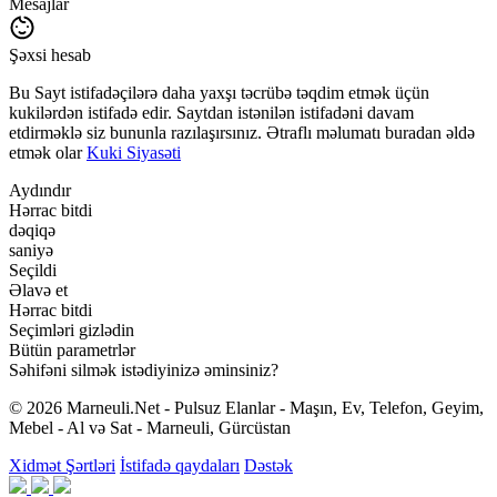
Mesajlar
Şəxsi hesab
Bu Sayt istifadəçilərə daha yaxşı təcrübə təqdim etmək üçün
kukilərdən istifadə edir. Saytdan istənilən istifadəni davam
etdirməklə siz bununla razılaşırsınız. Ətraflı məlumatı buradan əldə
etmək olar
Kuki Siyasəti
Aydındır
Hərrac bitdi
dəqiqə
saniyə
Seçildi
Əlavə et
Hərrac bitdi
Seçimləri gizlədin
Bütün parametrlər
Səhifəni silmək istədiyinizə əminsiniz?
© 2026 Marneuli.Net - Pulsuz Elanlar - Maşın, Ev, Telefon, Geyim,
Mebel - Al və Sat - Marneuli, Gürcüstan
Xidmət Şərtləri
İstifadə qaydaları
Dəstək