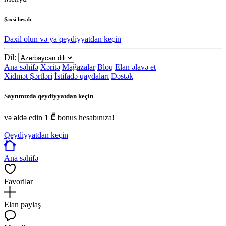
Şəxsi hesab
Daxil olun və ya qeydiyyatdan keçin
Dil:
Ana səhifə
Xəritə
Mağazalar
Bloq
Elan əlavə et
Xidmət Şərtləri
İstifadə qaydaları
Dəstək
Saytımızda qeydiyyatdan keçin
və əldə edin
1 ₾
bonus hesabınıza!
Qeydiyyatdan keçin
Ana səhifə
Favorilər
Elan paylaş