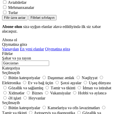
Aviabiletlər
Mehmanxanalar
Turlar
Filtr üzrə axtar
Filtrləri sıfırlayın
Abone olun
sizə uyğun elanlar əlavə edildiyində ilk siz xəbər
alacaqsız.
Abonə ol
Qiymətinə görə
Varsayılan
En yeni elanlar
Qiymətinə görə
Filtrlər
Şəhər və ya rayon
Kateqoriya
Seçilməyib
Bütün kateqoriyalar
Daşınmaz əmlak
Nəqliyyat
Elektronika
Ev və bağ üçün
Şəxsi əşyalar
Uşaq dünyası
Gözəllik və sağlamlıq
Təmir və tikinti
İdman və istirahət
Xidmətlər
Biznes
Vakansiyalar
Hobbi və əyləncə
Əl işləri
Heyvanlar
Seçilməyib
Bütün kateqoriyalar
Kanselariya və ofis ləvazimatları
Təmir və tikinti
Avtoservis və diaqnostika
Gözəllik və