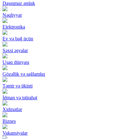
Daşınmaz əmlak
Nəqliyyat
Elektronika
Ev və bağ üçün
Şəxsi əşyalar
Uşaq dünyası
Gözəllik və sağlamlıq
Təmir və tikinti
İdman və istirahət
Xidmətlər
Biznes
Vakansiyalar