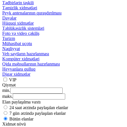
Tədbirlərin təşkili
Təmizlik xidmətləri
Peyk antenalarının quraşdırılması
Dayələr
Hüquqi xidmətlər
Təhlükəsizlik sistemləri
Foto və video çəkiliş
Turizm
Mühasibat uçotu
Nəqliyyat
Veb saytların hazırlanması
Kompüter xidmətləri
Qida məhsullarının hazırlanması
Heyvanlara qulluq
Digər xidmətlər
VIP
Qiymət
min.
maks.
Elan paylaşılma vaxtı
24 saat ərzində paylaşılan elanlar
7 gün ərzində paylaşılan elanlar
Bütün elanlar
Xidmət növü