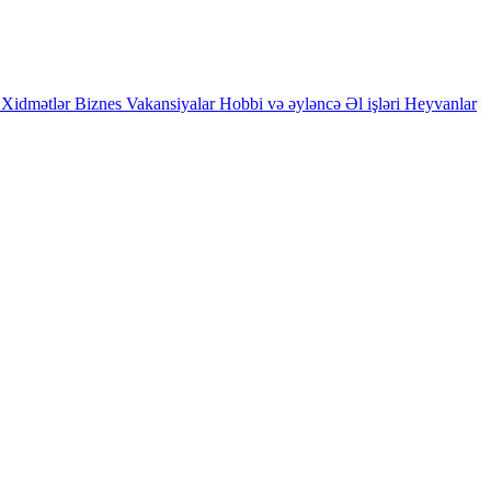
Xidmətlər
Biznes
Vakansiyalar
Hobbi və əyləncə
Əl işləri
Heyvanlar