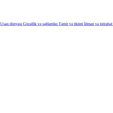
Uşaq dünyası
Gözəllik və sağlamlıq
Təmir və tikinti
İdman və istirahət