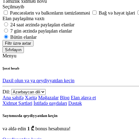
Təmizlik xidməti növü
Seçilməyib
Pəncərələrin və balkonların təmizlənməsi
Bağ və həyət işləri
Elan paylaşılma vaxtı
24 saat ərzində paylaşılan elanlar
7 gün ərzində paylaşılan elanlar
Bütün elanlar
Filtr üzrə axtar
Sıfırlayın
Menyu
Şəxsi hesab
Daxil olun və ya qeydiyyatdan keçin
Dil:
Ana səhifə
Xəritə
Mağazalar
Bloq
Elan əlavə et
Xidmət Şərtləri
İstifadə qaydaları
Dəstək
Saytımızda qeydiyyatdan keçin
və əldə edin
1 ₾
bonus hesabınıza!