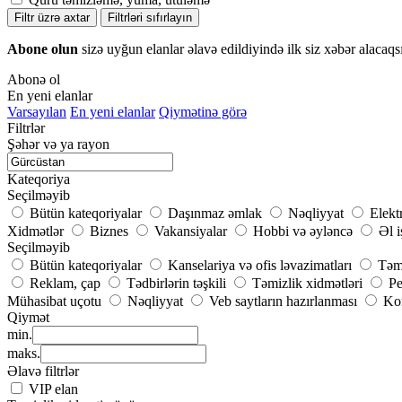
Filtr üzrə axtar
Filtrləri sıfırlayın
Abone olun
sizə uyğun elanlar əlavə edildiyində ilk siz xəbər alacaqs
Abonə ol
En yeni elanlar
Varsayılan
En yeni elanlar
Qiymətinə görə
Filtrlər
Şəhər və ya rayon
Kateqoriya
Seçilməyib
Bütün kateqoriyalar
Daşınmaz əmlak
Nəqliyyat
Elekt
Xidmətlər
Biznes
Vakansiyalar
Hobbi və əyləncə
Əl i
Seçilməyib
Bütün kateqoriyalar
Kanselariya və ofis ləvazimatları
Təmi
Reklam, çap
Tədbirlərin təşkili
Təmizlik xidmətləri
Pe
Mühasibat uçotu
Nəqliyyat
Veb saytların hazırlanması
Kom
Qiymət
min.
maks.
Əlavə filtrlər
VIP elan