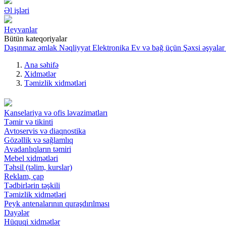
Əl işləri
Heyvanlar
Bütün kateqoriyalar
Daşınmaz əmlak
Nəqliyyat
Elektronika
Ev və bağ üçün
Şəxsi əşyalar
Ana səhifə
Xidmətlər
Təmizlik xidmətləri
Kanselariya və ofis ləvazimatları
Təmir və tikinti
Avtoservis və diaqnostika
Gözəllik və sağlamlıq
Avadanlıqların təmiri
Mebel xidmətləri
Təhsil (təlim, kurslar)
Reklam, çap
Tədbirlərin təşkili
Təmizlik xidmətləri
Peyk antenalarının quraşdırılması
Dayələr
Hüquqi xidmətlər