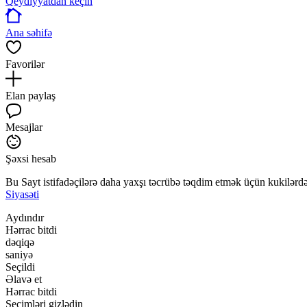
Qeydiyyatdan keçin
Ana səhifə
Favorilər
Elan paylaş
Mesajlar
Şəxsi hesab
Bu Sayt istifadəçilərə daha yaxşı təcrübə təqdim etmək üçün kukilərdən
Siyasəti
Aydındır
Hərrac bitdi
dəqiqə
saniyə
Seçildi
Əlavə et
Hərrac bitdi
Seçimləri gizlədin