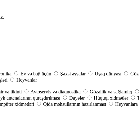
ız.
ronika
Ev və bağ üçün
Şəxsi əşyalar
Uşaq dünyası
Gözə
şləri
Heyvanlar
r və tikinti
Avtoservis və diaqnostika
Gözəllik və sağlamlıq
yk antenalarının quraşdırılması
Dayələr
Hüquqi xidmətlər
püter xidmətləri
Qida məhsullarının hazırlanması
Heyvanlara 