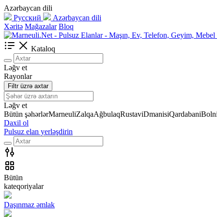
Azərbaycan dili
Русский
Azərbaycan dili
Xəritə
Mağazalar
Bloq
Kataloq
Ləğv et
Rayonlar
Filtr üzrə axtar
Ləğv et
Bütün şəhərlər
Marneuli
Zalqa
Ağbulaq
Rustavi
Dmanisi
Qardabani
Bolni
Daxil ol
Pulsuz elan yerləşdirin
Bütün
kateqoriyalar
Daşınmaz əmlak