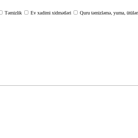
Təmizlik
Ev xadimi xidmətləri
Quru təmizləmə, yuma, ütülə