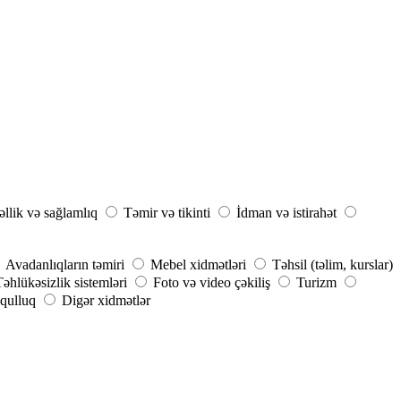
llik və sağlamlıq
Təmir və tikinti
İdman və istirahət
Avadanlıqların təmiri
Mebel xidmətləri
Təhsil (təlim, kurslar)
Təhlükəsizlik sistemləri
Foto və video çəkiliş
Turizm
qulluq
Digər xidmətlər