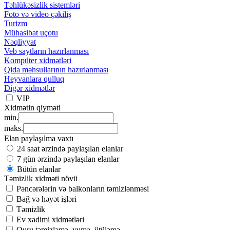
Təhlükəsizlik sistemləri
Foto və video çəkiliş
Turizm
Mühasibat uçotu
Nəqliyyat
Veb saytların hazırlanması
Kompüter xidmətləri
Qida məhsullarının hazırlanması
Heyvanlara qulluq
Digər xidmətlər
VIP
Xidmətin qiyməti
min.
maks.
Elan paylaşılma vaxtı
24 saat ərzində paylaşılan elanlar
7 gün ərzində paylaşılan elanlar
Bütün elanlar
Təmizlik xidməti növü
Pəncərələrin və balkonların təmizlənməsi
Bağ və həyət işləri
Təmizlik
Ev xadimi xidmətləri
Quru təmizləmə, yuma, ütüləmə