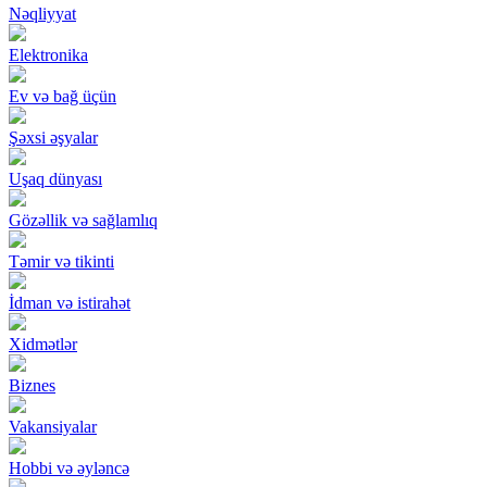
Nəqliyyat
Elektronika
Ev və bağ üçün
Şəxsi əşyalar
Uşaq dünyası
Gözəllik və sağlamlıq
Təmir və tikinti
İdman və istirahət
Xidmətlər
Biznes
Vakansiyalar
Hobbi və əyləncə