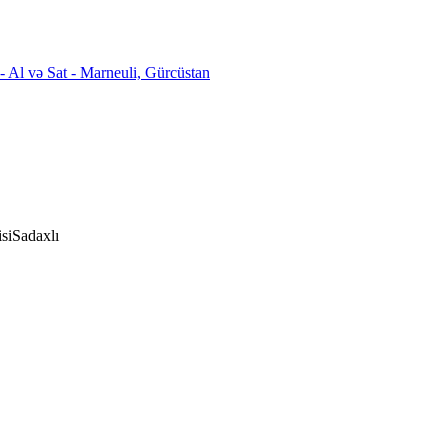
si
Sadaxlı