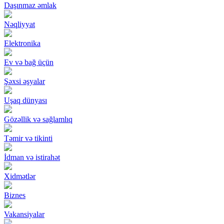
Daşınmaz əmlak
Nəqliyyat
Elektronika
Ev və bağ üçün
Şəxsi əşyalar
Uşaq dünyası
Gözəllik və sağlamlıq
Təmir və tikinti
İdman və istirahət
Xidmətlər
Biznes
Vakansiyalar