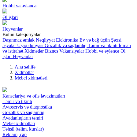
Hobbi və əyləncə
Əl işləri
Heyvanlar
Bütün kateqoriyalar
Daşınmaz əmlak
Nəqliyyat
Elektronika
Ev və bağ üçün
Şəxsi
əşyalar
Uşaq dünyası
Gözəllik və sağlamlıq
Təmir və tikinti
İdman
və istirahət
Xidmətlər
Biznes
Vakansiyalar
Hobbi və əyləncə
Əl
işləri
Heyvanlar
Ana səhifə
Xidmətlər
Mebel xidmətləri
Kanselariya və ofis ləvazimatları
Təmir və tikinti
Avtoservis və diaqnostika
Gözəllik və sağlamlıq
Avadanlıqların təmiri
Mebel xidmətləri
Təhsil (təlim, kurslar)
Reklam, çap