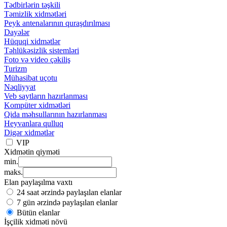
Tədbirlərin təşkili
Təmizlik xidmətləri
Peyk antenalarının quraşdırılması
Dayələr
Hüquqi xidmətlər
Təhlükəsizlik sistemləri
Foto və video çəkiliş
Turizm
Mühasibat uçotu
Nəqliyyat
Veb saytların hazırlanması
Kompüter xidmətləri
Qida məhsullarının hazırlanması
Heyvanlara qulluq
Digər xidmətlər
VIP
Xidmətin qiyməti
min.
maks.
Elan paylaşılma vaxtı
24 saat ərzində paylaşılan elanlar
7 gün ərzində paylaşılan elanlar
Bütün elanlar
İşçilik xidməti növü