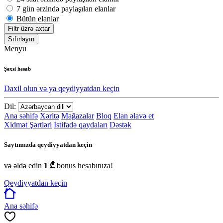
7 gün ərzində paylaşılan elanlar
Bütün elanlar
Filtr üzrə axtar
Sıfırlayın
Menyu
Şəxsi hesab
Daxil olun və ya qeydiyyatdan keçin
Dil:
Ana səhifə
Xəritə
Mağazalar
Bloq
Elan əlavə et
Xidmət Şərtləri
İstifadə qaydaları
Dəstək
Saytımızda qeydiyyatdan keçin
və əldə edin
1 ₾
bonus hesabınıza!
Qeydiyyatdan keçin
Ana səhifə