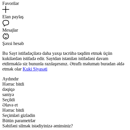
Favorilər
Elan paylaş
Mesajlar
Şəxsi hesab
Bu Sayt istifadəçilərə daha yaxşı təcrübə təqdim etmək üçün
kukilərdən istifadə edir. Saytdan istənilən istifadəni davam
etdirməklə siz bununla razılaşırsınız. Ətraflı məlumatı buradan əldə
etmək olar
Kuki Siyasəti
Aydındır
Hərrac bitdi
dəqiqə
saniyə
Seçildi
Əlavə et
Hərrac bitdi
Seçimləri gizlədin
Bütün parametrlər
Səhifəni silmək istədiyinizə əminsiniz?