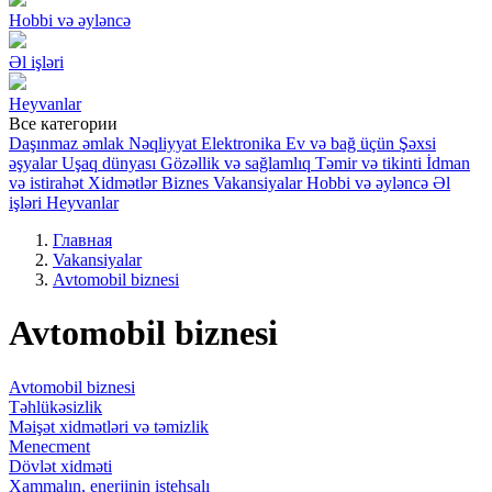
Hobbi və əyləncə
Əl işləri
Heyvanlar
Все категории
Daşınmaz əmlak
Nəqliyyat
Elektronika
Ev və bağ üçün
Şəxsi
əşyalar
Uşaq dünyası
Gözəllik və sağlamlıq
Təmir və tikinti
İdman
və istirahət
Xidmətlər
Biznes
Vakansiyalar
Hobbi və əyləncə
Əl
işləri
Heyvanlar
Главная
Vakansiyalar
Avtomobil biznesi
Avtomobil biznesi
Avtomobil biznesi
Təhlükəsizlik
Məişət xidmətləri və təmizlik
Menecment
Dövlət xidməti
Xammalın, enerjinin istehsalı