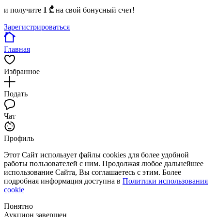
и получите
1 ₾
на свой бонусный счет!
Зарегистрироваться
Главная
Избранное
Подать
Чат
Профиль
Этот Сайт использует файлы cookies для более удобной
работы пользователей с ним. Продолжая любое дальнейшее
использование Сайта, Вы соглашаетесь с этим. Более
подробная информация доступна в
Политики использования
cookie
Понятно
Аукцион завершен