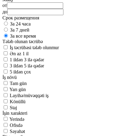
от
до
Срок размещения
За 24 часа
За 7 дней
За все время
Tələb olunan təcrübə
İş təcrübəsi tələb olunmur
Ən az 1 il
1 ildən 3 ilə qədər
3 ildən 5 ilə qədər
5 ildən çox
İş növü
Tam gün
Yarı gün
Layihə/müvəqqəti iş
Könüllü
Staj
İşin xarakteri
Yerində
Ofisdə
Səyahət