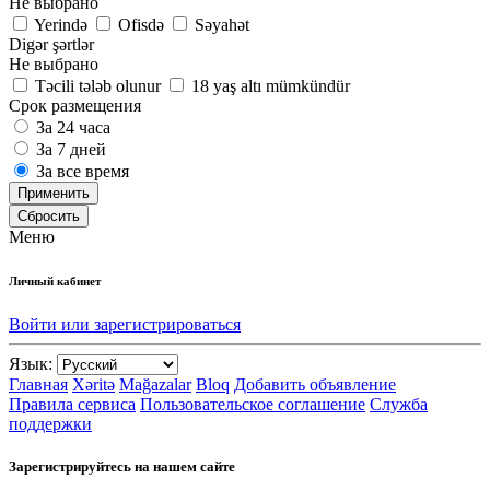
Не выбрано
Yerində
Ofisdə
Səyahət
Digər şərtlər
Не выбрано
Təcili tələb olunur
18 yaş altı mümkündür
Срок размещения
За 24 часа
За 7 дней
За все время
Применить
Сбросить
Меню
Личный кабинет
Войти или зарегистрироваться
Язык:
Главная
Xəritə
Mağazalar
Bloq
Добавить объявление
Правила сервиса
Пользовательское соглашение
Служба
поддержки
Зарегистрируйтесь на нашем сайте