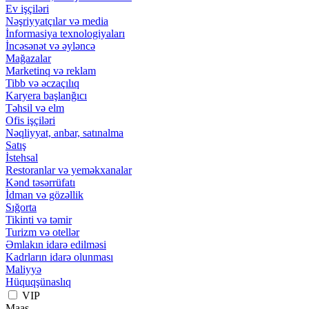
Ev işçiləri
Nəşriyyatçılar və media
İnformasiya texnologiyaları
İncəsənət və əyləncə
Mağazalar
Marketinq və reklam
Tibb və əczaçılıq
Karyera başlanğıcı
Təhsil və elm
Ofis işçiləri
Nəqliyyat, anbar, satınalma
Satış
İstehsal
Restoranlar və yeməkxanalar
Kənd təsərrüfatı
İdman və gözəllik
Sığorta
Tikinti və təmir
Turizm və otellər
Əmlakın idarə edilməsi
Kadrların idarə olunması
Maliyyə
Hüquqşünaslıq
VIP
Maaş