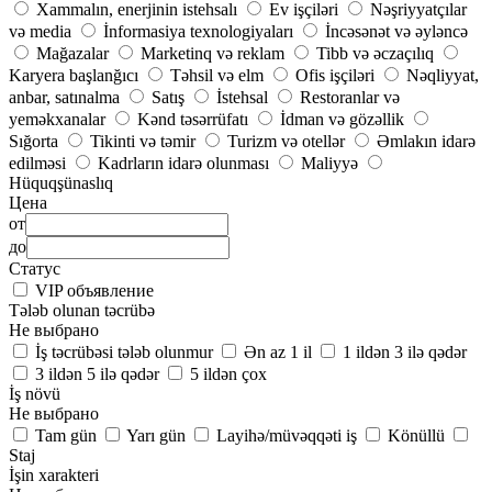
Xammalın, enerjinin istehsalı
Ev işçiləri
Nəşriyyatçılar
və media
İnformasiya texnologiyaları
İncəsənət və əyləncə
Mağazalar
Marketinq və reklam
Tibb və əczaçılıq
Karyera başlanğıcı
Təhsil və elm
Ofis işçiləri
Nəqliyyat,
anbar, satınalma
Satış
İstehsal
Restoranlar və
yeməkxanalar
Kənd təsərrüfatı
İdman və gözəllik
Sığorta
Tikinti və təmir
Turizm və otellər
Əmlakın idarə
edilməsi
Kadrların idarə olunması
Maliyyə
Hüquqşünaslıq
Цена
от
до
Статус
VIP объявление
Tələb olunan təcrübə
Не выбрано
İş təcrübəsi tələb olunmur
Ən az 1 il
1 ildən 3 ilə qədər
3 ildən 5 ilə qədər
5 ildən çox
İş növü
Не выбрано
Tam gün
Yarı gün
Layihə/müvəqqəti iş
Könüllü
Staj
İşin xarakteri