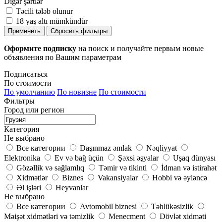
Digər şərtlər
Təcili tələb olunur
18 yaş altı mümkündür
Применить
Сбросить фильтры
Оформите подписку
на поиск и получайте первым новые
объявления по Вашим параметрам
Подписаться
По стоимости
По умолчанию
По новизне
По стоимости
Фильтры
Город или регион
Категория
Не выбрано
Все категории
Daşınmaz əmlak
Nəqliyyat
Elektronika
Ev və bağ üçün
Şəxsi əşyalar
Uşaq dünyası
Gözəllik və sağlamlıq
Təmir və tikinti
İdman və istirahət
Xidmətlər
Biznes
Vakansiyalar
Hobbi və əyləncə
Əl işləri
Heyvanlar
Не выбрано
Все категории
Avtomobil biznesi
Təhlükəsizlik
Məişət xidmətləri və təmizlik
Menecment
Dövlət xidməti