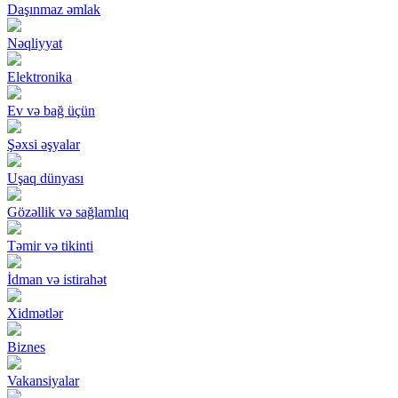
Daşınmaz əmlak
Nəqliyyat
Elektronika
Ev və bağ üçün
Şəxsi əşyalar
Uşaq dünyası
Gözəllik və sağlamlıq
Təmir və tikinti
İdman və istirahət
Xidmətlər
Biznes
Vakansiyalar