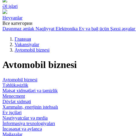
Əl işləri
Heyvanlar
Все категории
Daşınmaz əmlak
Nəqliyyat
Elektronika
Ev və bağ üçün
Şəxsi əşyalar
Главная
Vakansiyalar
Avtomobil biznesi
Avtomobil biznesi
Avtomobil biznesi
Təhlükəsizlik
Məişət xidmətləri və təmizlik
Menecment
Dövlət xidməti
Xammalın, enerjinin istehsalı
Ev işçiləri
Nəşriyyatçılar və media
İnformasiya texnologiyaları
İncəsənət və əyləncə
Mağazalar