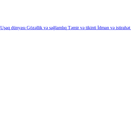
Uşaq dünyası
Gözəllik və sağlamlıq
Təmir və tikinti
İdman və istirahət