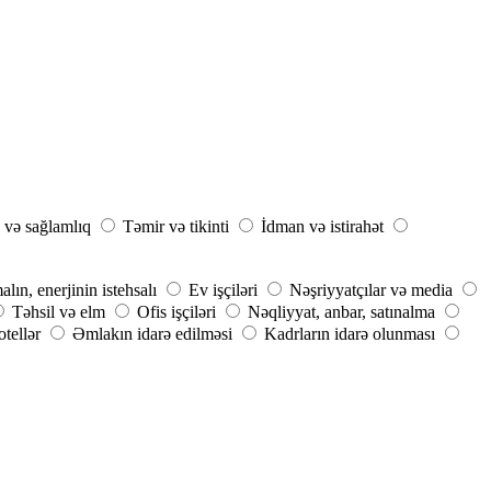
 və sağlamlıq
Təmir və tikinti
İdman və istirahət
ın, enerjinin istehsalı
Ev işçiləri
Nəşriyyatçılar və media
Təhsil və elm
Ofis işçiləri
Nəqliyyat, anbar, satınalma
tellər
Əmlakın idarə edilməsi
Kadrların idarə olunması