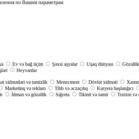
явления по Вашим параметрам
ka
Ev və bağ üçün
Şəxsi əşyalar
Uşaq dünyası
Gözəllik
şləri
Heyvanlar
ət xidmətləri və təmizlik
Menecment
Dövlət xidməti
Xammal
Marketinq və reklam
Tibb və əczaçılıq
Karyera başlanğıcı
tı
İdman və gözəllik
Sığorta
Tikinti və təmir
Turizm və o