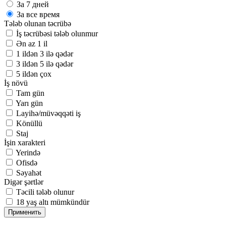
За 7 дней
За все время
Tələb olunan təcrübə
İş təcrübəsi tələb olunmur
Ən az 1 il
1 ildən 3 ilə qədər
3 ildən 5 ilə qədər
5 ildən çox
İş növü
Tam gün
Yarı gün
Layihə/müvəqqəti iş
Könüllü
Staj
İşin xarakteri
Yerində
Ofisdə
Səyahət
Digər şərtlər
Təcili tələb olunur
18 yaş altı mümkündür
Применить