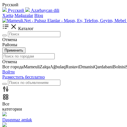
Русский
Русский
Azərbaycan dili
Xəritə
Mağazalar
Bloq
Каталог
Отмена
Районы
Применить
Отмена
Все города
Marneuli
Zalqa
Ağbulaq
Rustavi
Dmanisi
Qardabani
Bolnisi
Войти
Разместить бесплатно
Все
категории
Daşınmaz əmlak