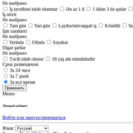
Не выбрано
İş təcrübəsi tələb olunmur
Ən az 1 il
1 ildən 3 ilə qədər
İş növü
Не выбрано
Tam gün
Yarı gün
Layihə/müvəqqəti iş
Könüllü
St
İşin xarakteri
Не выбрано
Yerində
Ofisdə
Səyahət
Digər şərtlər
Не выбрано
Təcili tələb olunur
18 yaş altı mümkündür
Срок размещения
За 24 часа
За 7 дней
За все время
Применить
Меню
Личный кабинет
Войти или зарегистрироваться
Язык: