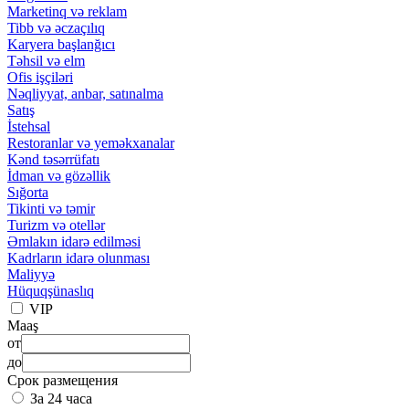
Marketinq və reklam
Tibb və əczaçılıq
Karyera başlanğıcı
Təhsil və elm
Ofis işçiləri
Nəqliyyat, anbar, satınalma
Satış
İstehsal
Restoranlar və yeməkxanalar
Kənd təsərrüfatı
İdman və gözəllik
Sığorta
Tikinti və təmir
Turizm və otellər
Əmlakın idarə edilməsi
Kadrların idarə olunması
Maliyyə
Hüquqşünaslıq
VIP
Maaş
от
до
Срок размещения
За 24 часа