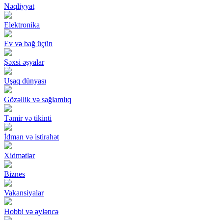
Nəqliyyat
Elektronika
Ev və bağ üçün
Şəxsi əşyalar
Uşaq dünyası
Gözəllik və sağlamlıq
Təmir və tikinti
İdman və istirahət
Xidmətlər
Biznes
Vakansiyalar
Hobbi və əyləncə