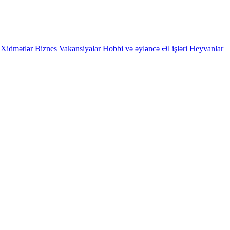
Xidmətlər
Biznes
Vakansiyalar
Hobbi və əyləncə
Əl işləri
Heyvanlar