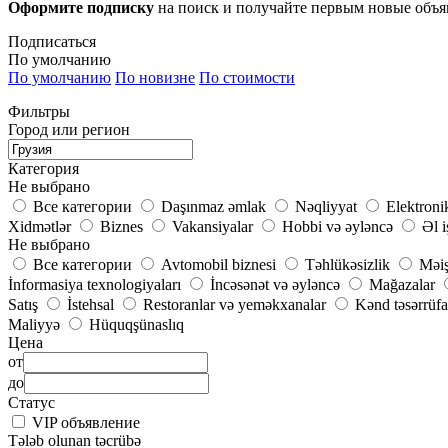
Оформите подписку
на поиск и получайте первым новые объ
Подписаться
По умолчанию
По умолчанию
По новизне
По стоимости
Фильтры
Город или регион
Категория
Не выбрано
Все категории
Daşınmaz əmlak
Nəqliyyat
Elektroni
Xidmətlər
Biznes
Vakansiyalar
Hobbi və əyləncə
Əl i
Не выбрано
Все категории
Avtomobil biznesi
Təhlükəsizlik
Məiş
İnformasiya texnologiyaları
İncəsənət və əyləncə
Mağazalar
Satış
İstehsal
Restoranlar və yeməkxanalar
Kənd təsərrüfa
Maliyyə
Hüquqşünaslıq
Цена
от
до
Статус
VIP объявление
Tələb olunan təcrübə