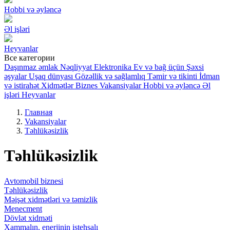
Hobbi və əyləncə
Əl işləri
Heyvanlar
Все категории
Daşınmaz əmlak
Nəqliyyat
Elektronika
Ev və bağ üçün
Şəxsi
əşyalar
Uşaq dünyası
Gözəllik və sağlamlıq
Təmir və tikinti
İdman
və istirahət
Xidmətlər
Biznes
Vakansiyalar
Hobbi və əyləncə
Əl
işləri
Heyvanlar
Главная
Vakansiyalar
Təhlükəsizlik
Təhlükəsizlik
Avtomobil biznesi
Təhlükəsizlik
Məişət xidmətləri və təmizlik
Menecment
Dövlət xidməti
Xammalın, enerjinin istehsalı