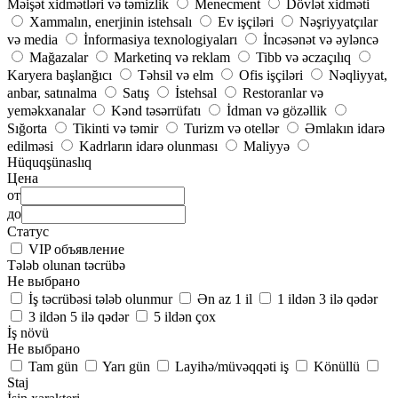
Məişət xidmətləri və təmizlik
Menecment
Dövlət xidməti
Xammalın, enerjinin istehsalı
Ev işçiləri
Nəşriyyatçılar
və media
İnformasiya texnologiyaları
İncəsənət və əyləncə
Mağazalar
Marketinq və reklam
Tibb və əczaçılıq
Karyera başlanğıcı
Təhsil və elm
Ofis işçiləri
Nəqliyyat,
anbar, satınalma
Satış
İstehsal
Restoranlar və
yeməkxanalar
Kənd təsərrüfatı
İdman və gözəllik
Sığorta
Tikinti və təmir
Turizm və otellər
Əmlakın idarə
edilməsi
Kadrların idarə olunması
Maliyyə
Hüquqşünaslıq
Цена
от
до
Статус
VIP объявление
Tələb olunan təcrübə
Не выбрано
İş təcrübəsi tələb olunmur
Ən az 1 il
1 ildən 3 ilə qədər
3 ildən 5 ilə qədər
5 ildən çox
İş növü
Не выбрано
Tam gün
Yarı gün
Layihə/müvəqqəti iş
Könüllü
Staj