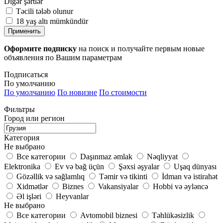
Digər şərtlər
Təcili tələb olunur
18 yaş altı mümkündür
Применить
Оформите подписку
на поиск и получайте первым новые
объявления по Вашим параметрам
Подписаться
По умолчанию
По умолчанию
По новизне
По стоимости
Фильтры
Город или регион
Категория
Не выбрано
Все категории
Daşınmaz əmlak
Nəqliyyat
Elektronika
Ev və bağ üçün
Şəxsi əşyalar
Uşaq dünyası
Gözəllik və sağlamlıq
Təmir və tikinti
İdman və istirahət
Xidmətlər
Biznes
Vakansiyalar
Hobbi və əyləncə
Əl işləri
Heyvanlar
Не выбрано
Все категории
Avtomobil biznesi
Təhlükəsizlik