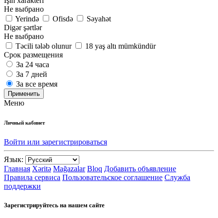
İşin xarakteri
Не выбрано
Yerində
Ofisdə
Səyahət
Digər şərtlər
Не выбрано
Təcili tələb olunur
18 yaş altı mümkündür
Срок размещения
За 24 часа
За 7 дней
За все время
Применить
Меню
Личный кабинет
Войти или зарегистрироваться
Язык:
Главная
Xəritə
Mağazalar
Bloq
Добавить объявление
Правила сервиса
Пользовательское соглашение
Служба
поддержки
Зарегистрируйтесь на нашем сайте