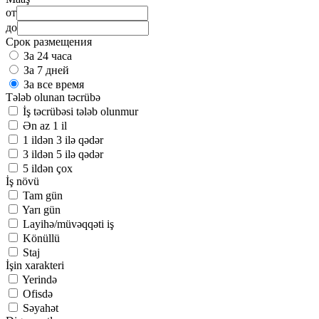
от
до
Срок размещения
За 24 часа
За 7 дней
За все время
Tələb olunan təcrübə
İş təcrübəsi tələb olunmur
Ən az 1 il
1 ildən 3 ilə qədər
3 ildən 5 ilə qədər
5 ildən çox
İş növü
Tam gün
Yarı gün
Layihə/müvəqqəti iş
Könüllü
Staj
İşin xarakteri
Yerində
Ofisdə
Səyahət