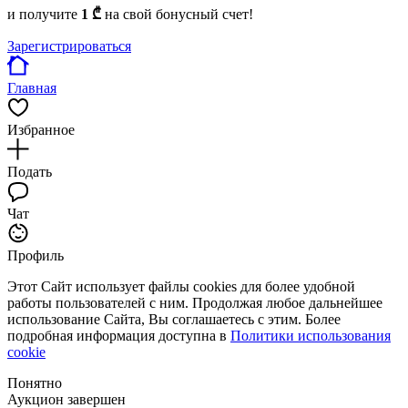
и получите
1 ₾
на свой бонусный счет!
Зарегистрироваться
Главная
Избранное
Подать
Чат
Профиль
Этот Сайт использует файлы cookies для более удобной
работы пользователей с ним. Продолжая любое дальнейшее
использование Сайта, Вы соглашаетесь с этим. Более
подробная информация доступна в
Политики использования
cookie
Понятно
Аукцион завершен