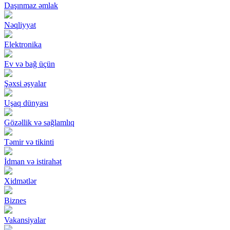
Daşınmaz əmlak
Nəqliyyat
Elektronika
Ev və bağ üçün
Şəxsi əşyalar
Uşaq dünyası
Gözəllik və sağlamlıq
Təmir və tikinti
İdman və istirahət
Xidmətlər
Biznes
Vakansiyalar