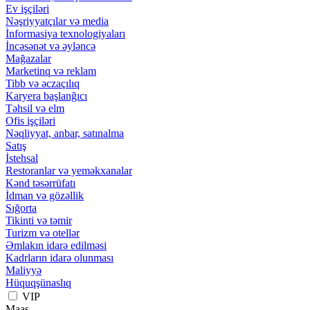
Ev işçiləri
Nəşriyyatçılar və media
İnformasiya texnologiyaları
İncəsənət və əyləncə
Mağazalar
Marketinq və reklam
Tibb və əczaçılıq
Karyera başlanğıcı
Təhsil və elm
Ofis işçiləri
Nəqliyyat, anbar, satınalma
Satış
İstehsal
Restoranlar və yeməkxanalar
Kənd təsərrüfatı
İdman və gözəllik
Sığorta
Tikinti və təmir
Turizm və otellər
Əmlakın idarə edilməsi
Kadrların idarə olunması
Maliyyə
Hüquqşünaslıq
VIP
Maaş