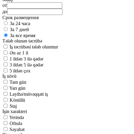
от
до
Срок размещения
За 24 часа
За 7 дней
За все время
Tələb olunan təcrübə
İş təcrübəsi tələb olunmur
Ən az 1 il
1 ildən 3 ilə qədər
3 ildən 5 ilə qədər
5 ildən çox
İş növü
Tam gün
Yarı gün
Layihə/müvəqqəti iş
Könüllü
Staj
İşin xarakteri
Yerində
Ofisdə
Səyahət