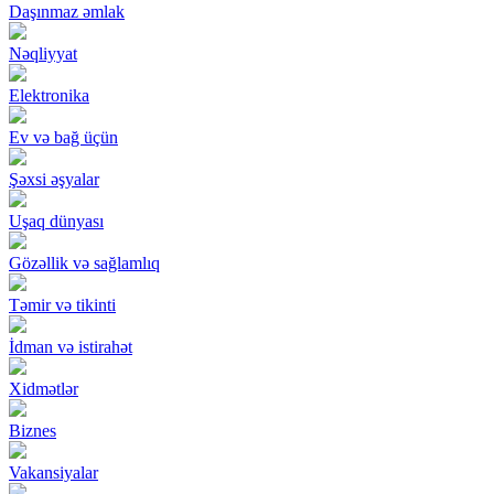
Daşınmaz əmlak
Nəqliyyat
Elektronika
Ev və bağ üçün
Şəxsi əşyalar
Uşaq dünyası
Gözəllik və sağlamlıq
Təmir və tikinti
İdman və istirahət
Xidmətlər
Biznes
Vakansiyalar