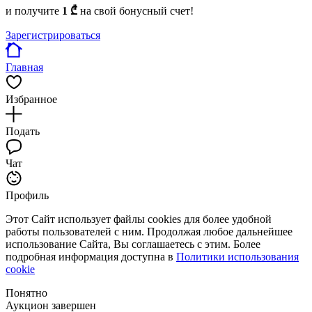
и получите
1 ₾
на свой бонусный счет!
Зарегистрироваться
Главная
Избранное
Подать
Чат
Профиль
Этот Сайт использует файлы cookies для более удобной
работы пользователей с ним. Продолжая любое дальнейшее
использование Сайта, Вы соглашаетесь с этим. Более
подробная информация доступна в
Политики использования
cookie
Понятно
Аукцион завершен