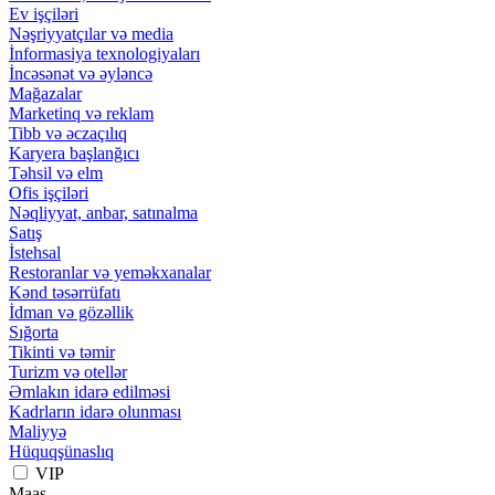
Ev işçiləri
Nəşriyyatçılar və media
İnformasiya texnologiyaları
İncəsənət və əyləncə
Mağazalar
Marketinq və reklam
Tibb və əczaçılıq
Karyera başlanğıcı
Təhsil və elm
Ofis işçiləri
Nəqliyyat, anbar, satınalma
Satış
İstehsal
Restoranlar və yeməkxanalar
Kənd təsərrüfatı
İdman və gözəllik
Sığorta
Tikinti və təmir
Turizm və otellər
Əmlakın idarə edilməsi
Kadrların idarə olunması
Maliyyə
Hüquqşünaslıq
VIP
Maaş