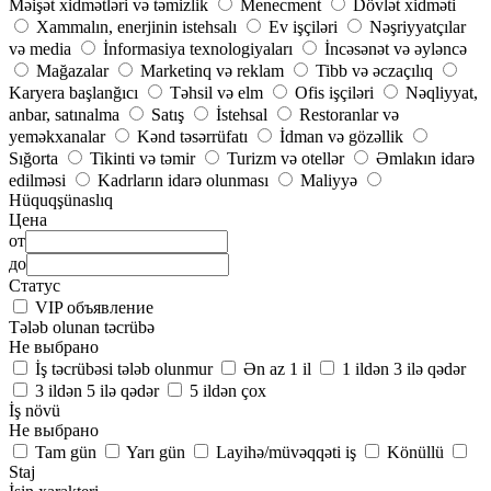
Məişət xidmətləri və təmizlik
Menecment
Dövlət xidməti
Xammalın, enerjinin istehsalı
Ev işçiləri
Nəşriyyatçılar
və media
İnformasiya texnologiyaları
İncəsənət və əyləncə
Mağazalar
Marketinq və reklam
Tibb və əczaçılıq
Karyera başlanğıcı
Təhsil və elm
Ofis işçiləri
Nəqliyyat,
anbar, satınalma
Satış
İstehsal
Restoranlar və
yeməkxanalar
Kənd təsərrüfatı
İdman və gözəllik
Sığorta
Tikinti və təmir
Turizm və otellər
Əmlakın idarə
edilməsi
Kadrların idarə olunması
Maliyyə
Hüquqşünaslıq
Цена
от
до
Статус
VIP объявление
Tələb olunan təcrübə
Не выбрано
İş təcrübəsi tələb olunmur
Ən az 1 il
1 ildən 3 ilə qədər
3 ildən 5 ilə qədər
5 ildən çox
İş növü
Не выбрано
Tam gün
Yarı gün
Layihə/müvəqqəti iş
Könüllü
Staj