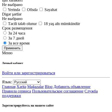
İşin xarakteri
Не выбрано
Yerində
Ofisdə
Səyahət
Digər şərtlər
Не выбрано
Təcili tələb olunur
18 yaş altı mümkündür
Срок размещения
За 24 часа
За 7 дней
За все время
Применить
Меню
Личный кабинет
Войти или зарегистрироваться
Язык:
Главная
Xəritə
Mağazalar
Bloq
Добавить объявление
Правила сервиса
Пользовательское соглашение
Служба
поддержки
Зарегистрируйтесь на нашем сайте