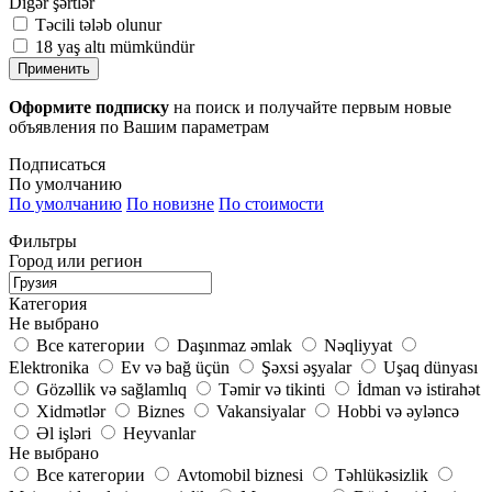
Digər şərtlər
Təcili tələb olunur
18 yaş altı mümkündür
Применить
Оформите подписку
на поиск и получайте первым новые
объявления по Вашим параметрам
Подписаться
По умолчанию
По умолчанию
По новизне
По стоимости
Фильтры
Город или регион
Категория
Не выбрано
Все категории
Daşınmaz əmlak
Nəqliyyat
Elektronika
Ev və bağ üçün
Şəxsi əşyalar
Uşaq dünyası
Gözəllik və sağlamlıq
Təmir və tikinti
İdman və istirahət
Xidmətlər
Biznes
Vakansiyalar
Hobbi və əyləncə
Əl işləri
Heyvanlar
Не выбрано
Все категории
Avtomobil biznesi
Təhlükəsizlik