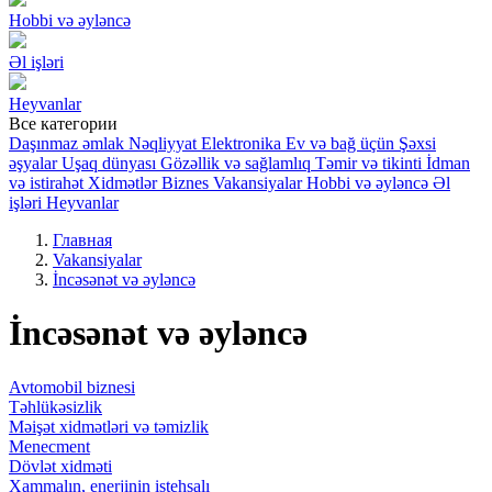
Hobbi və əyləncə
Əl işləri
Heyvanlar
Все категории
Daşınmaz əmlak
Nəqliyyat
Elektronika
Ev və bağ üçün
Şəxsi
əşyalar
Uşaq dünyası
Gözəllik və sağlamlıq
Təmir və tikinti
İdman
və istirahət
Xidmətlər
Biznes
Vakansiyalar
Hobbi və əyləncə
Əl
işləri
Heyvanlar
Главная
Vakansiyalar
İncəsənət və əyləncə
İncəsənət və əyləncə
Avtomobil biznesi
Təhlükəsizlik
Məişət xidmətləri və təmizlik
Menecment
Dövlət xidməti
Xammalın, enerjinin istehsalı